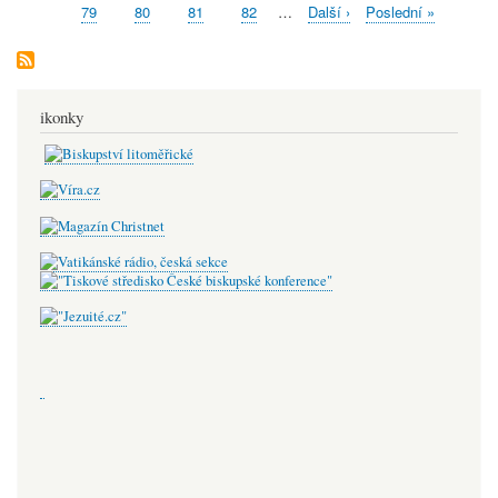
Pagination
page
stránka
Celostátnímu
stránka
Stránka
79
Stránka
80
Stránka
81
Stránka
82
…
Následující
Další ›
Poslední
Poslední »
výboru
stránka
stránka
KDU-
ČSL
ikonky