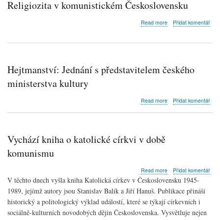
Religiozita v komunistickém Československu
evropského
dědictví
about
Read more
Přidat komentář
Religiozita
v
komunistickém
Československu
Hejtmanství: Jednání s představitelem českého
ministerstva kultury
about
Read more
Přidat komentář
Hejtmanství:
Jednání
s
představitelem
Vychází kniha o katolické církvi v době
českého
ministerstva
komunismu
kultury
about
Read more
Přidat komentář
Vychází
V těchto dnech vyšla kniha Katolická církev v Československu 1945-
kniha
1989, jejímž autory jsou Stanislav Balík a Jiří Hanuš. Publikace přináší
o
historický a politologický výklad událostí, které se týkají církevních i
katolické
církvi
sociálně-kulturních novodobých dějin Československa. Vysvětluje nejen
v