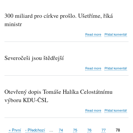
nejvlastnější
farnost
300 miliard pro církve prošlo. Ušetříme, říká
ministr
about
Read more
Přidat komentář
300
miliard
pro
církve
Severočeši jsou štědřejší
prošlo.
Ušetříme,
about
Read more
Přidat komentář
říká
Severočeši
ministr
jsou
štědřejší
Otevřený dopis Tomáše Halíka Celostátnímu
výboru KDU-ČSL
about
Read more
Přidat komentář
Otevřený
dopis
Tomáše
First
« První
Předchozí
‹ Předchozí
…
Stránka
74
Stránka
75
Stránka
76
Stránka
77
Aktuální
78
Halíka