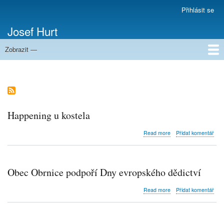
Přejít
Přihlásit se
Menu
k
uživatelského
Josef Hurt
hlavnímu
účtu
obsahu
Zobrazit —
Domů
Happening u kostela
about
Read more
Přidat komentář
Happening
u
kostela
Obec Obrnice podpoří Dny evropského dědictví
about
Read more
Přidat komentář
Obec
Obrnice
podpoří
Dny