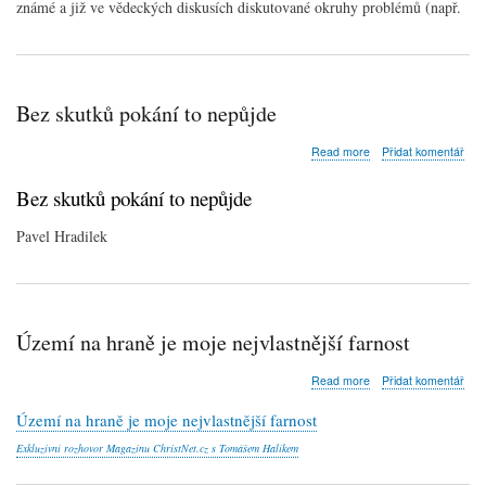
známé a již ve vědeckých diskusích diskutované okruhy problémů (např.
době
komunismu
Bez skutků pokání to nepůjde
about
Read more
Přidat komentář
Bez
skutků
Bez skutků pokání to nepůjde
pokání
to
Pavel Hradilek
nepůjde
Území na hraně je moje nejvlastnější farnost
about
Read more
Přidat komentář
Území
na
Území na hraně je moje nejvlastnější farnost
hraně
Exkluzivní rozhovor Magazínu ChristNet.cz s Tomášem Halíkem
je
moje