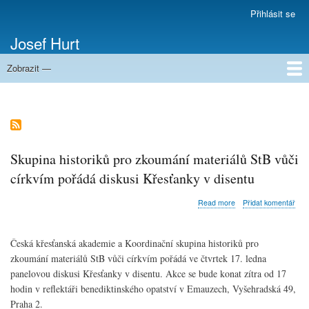
Přejít
Přihlásit se
Menu
k
uživatelského
Josef Hurt
hlavnímu
účtu
obsahu
Zobrazit —
Domů
Skupina historiků pro zkoumání materiálů StB vůči
církvím pořádá diskusi Křesťanky v disentu
about
Read more
Přidat komentář
Skupina
historiků
pro
Česká křesťanská akademie a Koordinační skupina historiků pro
zkoumání
zkoumání materiálů StB vůči církvím pořádá ve čtvrtek 17. ledna
materiálů
StB
panelovou diskusi Křesťanky v disentu. Akce se bude konat zítra od 17
vůči
hodin v reflektáři benediktinského opatství v Emauzech, Vyšehradská 49,
církvím
Praha 2.
pořádá