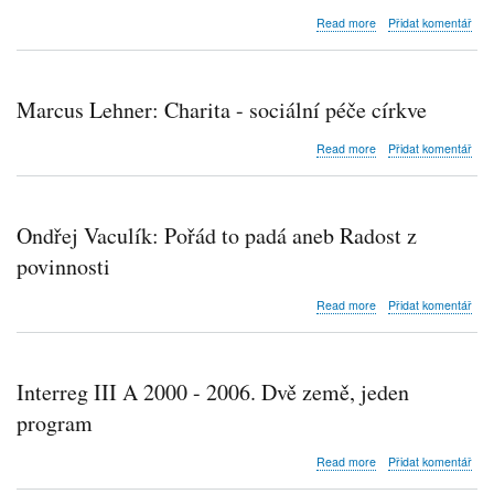
about
Read more
Přidat komentář
Vysídlení
německých
kněží
z
Marcus Lehner: Charita - sociální péče církve
českých
zemí
about
Read more
Přidat komentář
po
Marcus
2.
Lehner:
světové
Charita
válce
-
Ondřej Vaculík: Pořád to padá aneb Radost z
sociální
péče
povinnosti
církve
about
Read more
Přidat komentář
Ondřej
Vaculík:
Pořád
to
Interreg III A 2000 - 2006. Dvě země, jeden
padá
aneb
program
Radost
z
about
Read more
Přidat komentář
povinnosti
Interreg