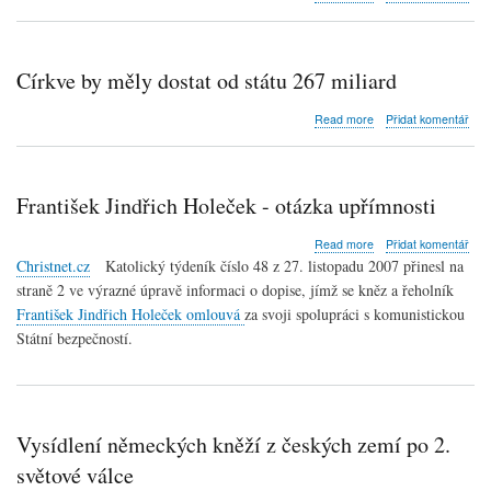
Tomáš
to,
Němeček:
čím
Církev
jsou,
na
a
Církve by měly dostat od státu 267 miliard
svém,
to,
za
čemu
about
Read more
Přidat komentář
své
věří
Církve
by
měly
dostat
František Jindřich Holeček - otázka upřímnosti
od
státu
about
Read more
Přidat komentář
267
František
Christnet.cz
Katolický týdeník číslo 48 z 27. listopadu 2007 přinesl na
miliard
Jindřich
straně 2 ve výrazné úpravě informaci o dopise, jímž se kněz a řeholník
Holeček
František Jindřich Holeček omlouvá
za svoji spolupráci s komunistickou
-
otázka
Státní bezpečností.
upřímnosti
Vysídlení německých kněží z českých zemí po 2.
světové válce