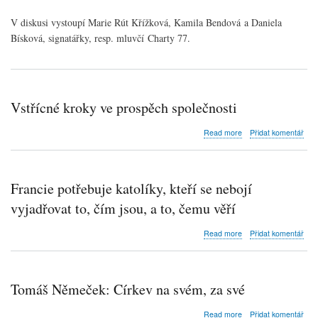
diskusi
V diskusi vystoupí Marie Rút Křížková, Kamila Bendová a Daniela
Křesťanky
v
Bísková, signatářky, resp. mluvčí Charty 77.
disentu
Vstřícné kroky ve prospěch společnosti
about
Read more
Přidat komentář
Vstřícné
kroky
ve
prospěch
Francie potřebuje katolíky, kteří se nebojí
společnosti
vyjadřovat to, čím jsou, a to, čemu věří
about
Read more
Přidat komentář
Francie
potřebuje
katolíky,
kteří
Tomáš Němeček: Církev na svém, za své
se
nebojí
about
Read more
Přidat komentář
vyjadřovat