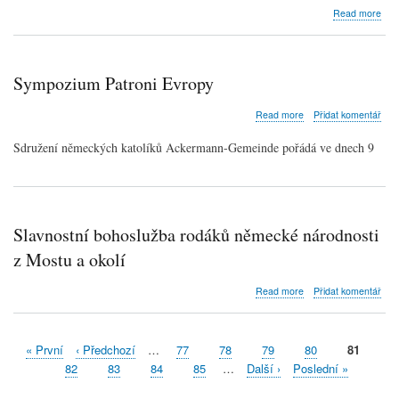
abo
Read more
Pro
sym
Patr
Evr
Sympozium Patroni Evropy
about
Read more
Přidat komentář
Sympozium
Patroni
Sdružení německých katolíků Ackermann-Gemeinde pořádá ve dnech 9
Evropy
Slavnostní bohoslužba rodáků německé národnosti
z Mostu a okolí
about
Read more
Přidat komentář
Slavnostní
bohoslužba
rodáků
First
« První
Předchozí
‹ Předchozí
…
Stránka
77
Stránka
78
Stránka
79
Stránka
80
Aktuální
81
německé
Pagination
page
stránka
národnosti
stránka
Stránka
82
Stránka
83
Stránka
84
Stránka
85
…
Následující
Další ›
Poslední
Poslední »
z
stránka
stránka
Mostu