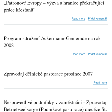
„Patronové Evropy – výzva a hranice překračující
Schmochtitz
2007
práce křesťanů“
about
Read more
Přidat komentář
„Patronové
Evropy
–
výzva
Program sdružení Ackermann-Gemeinde na rok
a
hranice
2008
překračující
práce
about
Read more
Přidat komentář
křesťanů“
Program
sdružení
Ackermann-
Gemeinde
Zpravodaj dělnické pastorace prosinec 2007
na
rok
abo
Read more
2008
Zpr
děln
pas
pros
Nespravedlivé podmínky v zaměstnání - Zpravodaj
200
Betriebseelsorge (Podnikové pastorace) diecéze St.