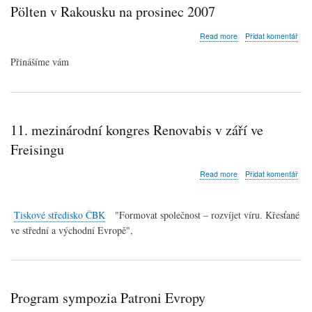
Pölten v Rakousku na prosinec 2007
about
Read more
Přidat komentář
Nespravedlivé
podmínky
Přinášíme vám
v
zaměstnání
-
Zpravodaj
Betriebseelsorge
11. mezinárodní kongres Renovabis v září ve
(Podnikové
pastorace)
Freisingu
diecéze
St.
about
Read more
Přidat komentář
Pölten
11.
v
mezinárodní
Rakousku
kongres
na
Tiskové středisko ČBK
"Formovat společnost – rozvíjet víru. Křesťané
Renovabis
prosinec
ve střední a východní Evropě",
v
2007
září
ve
Freisingu
Program sympozia Patroni Evropy