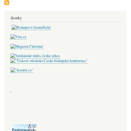
a
okolí
ikonky