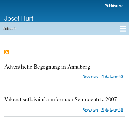
Přejít
Přihlásit se
Menu
k
uživatelského
Josef Hurt
hlavnímu
účtu
obsahu
Zobrazit —
Domů
Adventliche Begegnung in Annaberg
about
Read more
Přidat komentář
Adventliche
Begegnung
in
Annaberg
Víkend setkávání a informací Schmochtitz 2007
about
Read more
Přidat komentář
Víkend
setkávání
a
informací