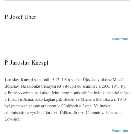
kněžských
platů
P. Josef Uher
abo
Read more
P.
Jose
Uhe
P. Jaroslav Knespl
Jaroslav Knespl
se narodil 9.12. 1916 v obci Újezdec v okrese Mladá
Boleslav. Na sklonku třicátých let vstoupil do semináře a 29.6. 1941 byl
v Praze vysvěcen na kněze. Jeho prvním působištěm bylo kaplanské místo
v Libáni u Jičína. Jako kaplan pak sloužil ve Mšeně u Mělníka a r. 1943
byl jmenován administrátorem v Cítolibech u Loun. Ve funkci
administrátora vystřídal farnosti Údlice, Jirkov, Chomutov, Liberec a
Lovosice.
abo
Read more