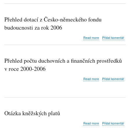
Dotace
a
přidělené
Liberci
v
za
roce
Přehled dotací z Česko-německého fondu
rok
2005
2006
a
budoucnosti za rok 2006
2006
krajem
about
Read more
Přidat komentář
Ústeckým,
Přehled
Libereckým
dotací
a
z
Středočeským
Česko-
Přehled počtu duchovních a finančních prostředků
německého
fondu
v roce 2000-2006
budoucnosti
za
about
Read more
Přidat komentář
rok
Přehled
2006
počtu
duchovních
a
finančních
prostředků
Otázka kněžských platů
v
roce
about
2000-
Read more
Přidat komentář
Otázka
2006