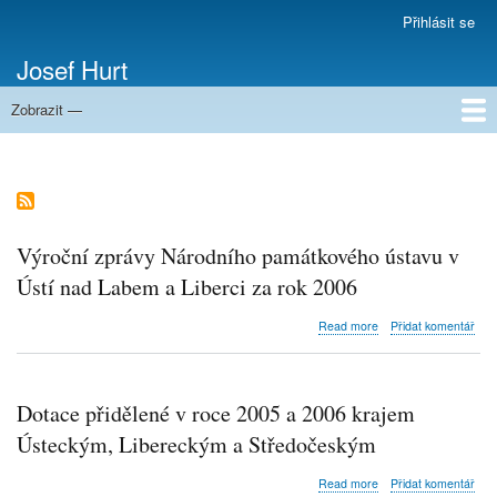
Přejít
Přihlásit se
Menu
k
uživatelského
Josef Hurt
hlavnímu
účtu
obsahu
Zobrazit —
Domů
Výroční zprávy Národního památkového ústavu v
Ústí nad Labem a Liberci za rok 2006
about
Read more
Přidat komentář
Výroční
zprávy
Národního
památkového
Dotace přidělené v roce 2005 a 2006 krajem
ústavu
v
Ústeckým, Libereckým a Středočeským
Ústí
nad
about
Read more
Přidat komentář
Labem