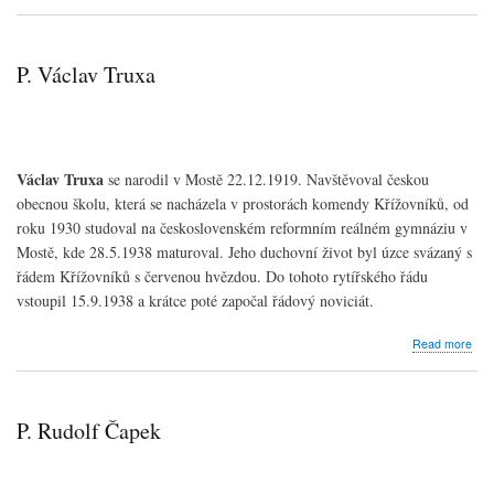
P.
Jaro
Kne
P. Václav Truxa
Václav Truxa
se narodil v Mostě 22.12.1919. Navštěvoval českou
obecnou školu, která se nacházela v prostorách komendy Křížovníků, od
roku 1930 studoval na československém reformním reálném gymnáziu v
Mostě, kde 28.5.1938 maturoval. Jeho duchovní život byl úzce svázaný s
řádem Křížovníků s červenou hvězdou. Do tohoto rytířského řádu
vstoupil 15.9.1938 a krátce poté započal řádový noviciát.
abo
Read more
P.
Vác
Tru
P. Rudolf Čapek