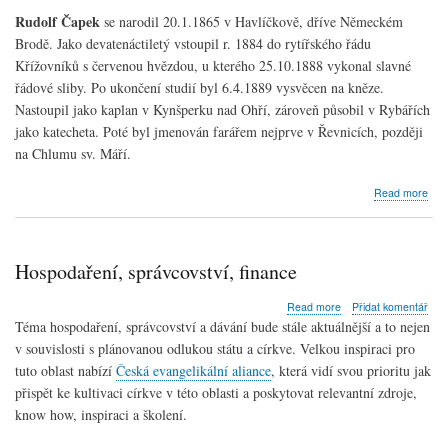
Rudolf Čapek
se narodil 20.1.1865 v Havlíčkově, dříve Německém
Brodě. Jako devatenáctiletý vstoupil r. 1884 do rytířského řádu
Křížovníků s červenou hvězdou, u kterého 25.10.1888 vykonal slavné
řádové sliby. Po ukončení studií byl 6.4.1889 vysvěcen na kněze.
Nastoupil jako kaplan v Kynšperku nad Ohří, zároveň působil v Rybářích
jako katecheta. Poté byl jmenován farářem nejprve v Řevnicích, později
na Chlumu sv. Máří.
abo
Read more
P.
Rud
Čap
Hospodaření, správcovství, finance
about
Read more
Přidat komentář
Hospodaření,
Téma hospodaření, správcovství a dávání bude stále aktuálnější a to nejen
správcovství,
v souvislosti s plánovanou odlukou státu a církve. Velkou inspiraci pro
finance
tuto oblast nabízí
Česká evangelikální aliance
, která vidí svou prioritu jak
přispět ke kultivaci církve v této oblasti a poskytovat relevantní zdroje,
know how, inspiraci a školení.