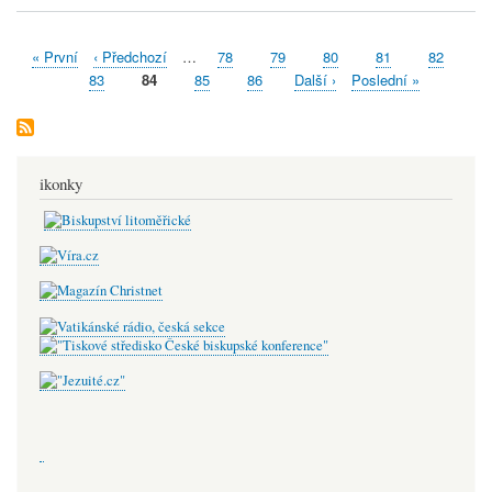
First
« První
Předchozí
‹ Předchozí
…
Stránka
78
Stránka
79
Stránka
80
Stránka
81
Stránka
82
Pagination
page
stránka
Stránka
83
Aktuální
84
Stránka
85
Stránka
86
Následující
Další ›
Poslední
Poslední »
stránka
stránka
stránka
ikonky