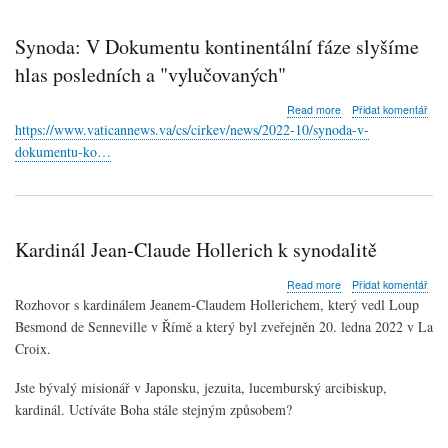
Synoda: V Dokumentu kontinentální fáze slyšíme
hlas posledních a "vylučovaných"
about
Read more
Přidat komentář
Synoda:
https://www.vaticannews.va/cs/cirkev/news/2022-10/synoda-v-
V
dokumentu-ko…
Dokumentu
kontinentální
fáze
slyšíme
hlas
Kardinál Jean-Claude Hollerich k synodalitě
posledních
a
"vylučovaných"
about
Read more
Přidat komentář
Kardinál
Rozhovor s kardinálem Jeanem-Claudem Hollerichem, který vedl Loup
Jean-
Besmond de Senneville v Římě a který byl zveřejněn 20. ledna 2022 v La
Claude
Croix.
Hollerich
k
synodalitě
Jste bývalý misionář v Japonsku, jezuita, lucemburský arcibiskup,
kardinál. Uctíváte Boha stále stejným způsobem?