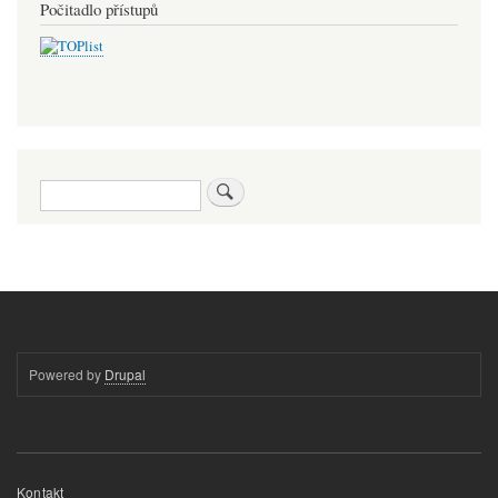
Počitadlo přístupů
Hledat
Powered by
Drupal
Menu
Kontakt