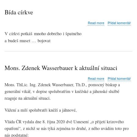
konkrétně
Bída církve
about
Read more
Přidat komentář
Bída
církve
V církvi potkáš mnoho dobrého i špatného
a budeš muset … bojovat
Mons. Zdenek Wasserbauer k aktuální situaci
about
Read more
Přidat komentář
Mons.
Mons. ThLic. Ing. Zdenek Wasserbauer, Th.D., pomocný biskup a
Zdenek
generální vikář, v dopise spolubratřím v kněžské a jáhenské službě
Wasserbauer
reaguje na aktuální situaci.
k
aktuální
situaci
Vážení a milí spolubratři kněží a jáhnové,
Vláda ČR vydala dne 8. října 2020 dvě Usnesení „o přijetí krizového
opatření“, z nichž se nás týká zejména to druhé, z něho uvádím toto pro
nás podstatné: