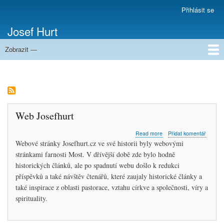
Přejít
Přihlásit se
Menu
k
uživatelského
Josef Hurt
hlavnímu
účtu
obsahu
Zobrazit —
Domů
Web Josefhurt
about
Read more
Přidat komentář
Web
Webové stránky Josefhurt.cz ve své historii byly webovými
Josefhurt
stránkami farnosti Most. V dřívější době zde bylo hodně
historických článků, ale po spadnutí webu došlo k redukci
příspěvků a také návštěv čtenářů, které zaujaly historické články a
také inspirace z oblasti pastorace, vztahu církve a společnosti, víry a
spirituality.