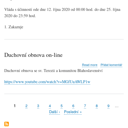
Vláda s účinností ode dne 12. října 2020 od 00:00 hod. do dne 25. října
2020 do 23:59 hod.
1. Zakazuje
Duchovní obnova on-line
about
Read more
Přidat komentář
Duchovní
Duchovní obnova se sv. Terezii a komunitou Blahoslavenství
obnova
on-
https://www.youtube.com/watch?v=MGfUuAWLP1w
line
Aktuální
1
Stránka
2
Stránka
3
Stránka
4
Stránka
5
Stránka
6
Stránka
7
Stránka
8
Stránka
9
…
Pagination
stránka
Následující
Další ›
Poslední
Poslední »
stránka
stránka