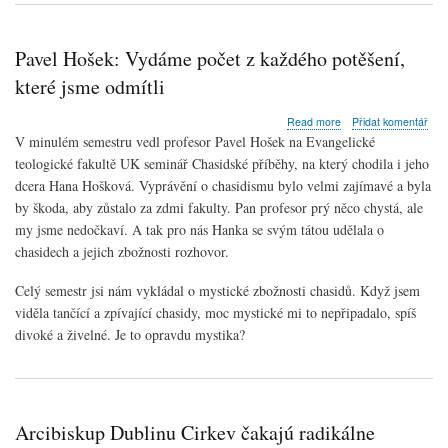
Pavel Hošek: Vydáme počet z každého potěšení,
které jsme odmítli
about
Read more
Přidat komentář
Pavel
V minulém semestru vedl profesor Pavel Hošek na Evangelické
Hošek:
teologické fakultě UK seminář Chasidské příběhy, na který chodila i jeho
Vydáme
dcera Hana Hošková. Vyprávění o chasidismu bylo velmi zajímavé a byla
počet
z
by škoda, aby zůstalo za zdmi fakulty. Pan profesor prý něco chystá, ale
každého
my jsme nedočkaví. A tak pro nás Hanka se svým tátou udělala o
potěšení,
chasidech a jejich zbožnosti rozhovor.
které
jsme
Celý semestr jsi nám vykládal o mystické zbožnosti chasidů. Když jsem
odmítli
viděla tančící a zpívající chasidy, moc mystické mi to nepřipadalo, spíš
divoké a živelné. Je to opravdu mystika?
Arcibiskup Dublinu Cirkev čakajú radikálne