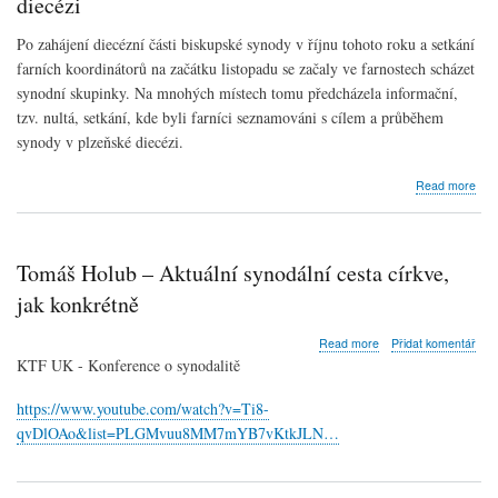
diecézi
mus
sa
Po zahájení diecézní části biskupské synody v říjnu tohoto roku a setkání
vyro
farních koordinátorů na začátku listopadu se začaly ve farnostech scházet
s
synodní skupinky. Na mnohých místech tomu předcházela informační,
pok
príj
tzv. nultá, setkání, kde byli farníci seznamováni s cílem a průběhem
a
synody v plzeňské diecézi.
kňa
abo
Read more
Prů
výst
syn
sku
Tomáš Holub – Aktuální synodální cesta církve,
v
plz
jak konkrétně
diec
about
Read more
Přidat komentář
Tomáš
KTF UK - Konference o synodalitě
Holub
–
https://www.youtube.com/watch?v=Ti8-
Aktuální
qvDlOAo&list=PLGMvuu8MM7mYB7vKtkJLN…
synodální
cesta
církve,
jak