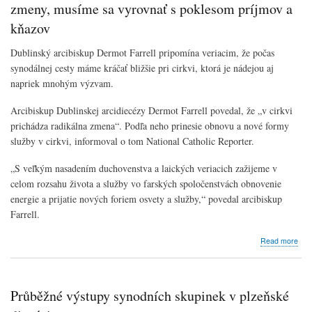
zmeny, musíme sa vyrovnať s poklesom príjmov a
kňazov
Dublinský arcibiskup Dermot Farrell pripomína veriacim, že počas
synodálnej cesty máme kráčať bližšie pri cirkvi, ktorá je nádejou aj
napriek mnohým výzvam.
Arcibiskup Dublinskej arcidiecézy Dermot Farrell povedal, že „v cirkvi
prichádza radikálna zmena“. Podľa neho prinesie obnovu a nové formy
služby v cirkvi, informoval o tom National Catholic Reporter.
„S veľkým nasadením duchovenstva a laických veriacich zažijeme v
celom rozsahu života a služby vo farských spoločenstvách obnovenie
energie a prijatie nových foriem osvety a služby,“ povedal arcibiskup
Farrell.
abo
Read more
Arci
Dub
Cirk
čaka
Průběžné výstupy synodních skupinek v plzeňské
radi
zme