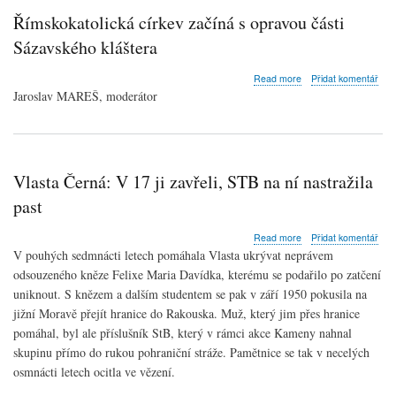
Římskokatolická církev začíná s opravou části
Sázavského kláštera
about
Read more
Přidat komentář
Římskokatolická
Jaroslav MAREŠ, moderátor
církev
začíná
s
opravou
části
Vlasta Černá: V 17 ji zavřeli, STB na ní nastražila
Sázavského
kláštera
past
about
Read more
Přidat komentář
Vlasta
V pouhých sedmnácti letech pomáhala Vlasta ukrývat neprávem
Černá:
odsouzeného
kněze
Felixe Maria Davídka, kterému se podařilo po zatčení
V
uniknout. S
knězem
a dalším studentem se pak v září 1950 pokusila na
17
ji
jižní Moravě přejít hranice do Rakouska. Muž, který jim přes hranice
zavřeli,
pomáhal, byl ale příslušník StB, který v rámci akce Kameny nahnal
STB
skupinu přímo do rukou pohraniční stráže. Pamětnice se tak v necelých
na
osmnácti letech ocitla ve vězení.
ní
nastražila