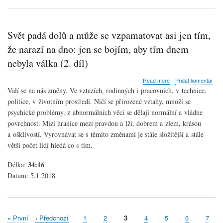
past
Svět padá dolů a může se vzpamatovat asi jen tím,
že narazí na dno: jen se bojím, aby tím dnem
nebyla válka (2. díl)
about
Read more
Přidat komentář
Svět
Valí se na nás změny. Ve vztazích, rodinných i pracovních, v technice,
padá
politice, v životním prostředí. Ničí se přirozené vztahy, množí se
dolů
psychické problémy, z abnormálních věcí se dělají normální a vládne
a
může
povrchnost. Mizí hranice mezi pravdou a lží, dobrem a zlem, krásou
se
a ošklivostí. Vyrovnávat se s těmito změnami je stále složitější a stále
vzpamatovat
větší počet lidí hledá co s tím.
asi
jen
34:16
Délka:
tím,
že
Datum:
5.1.2018
narazí
na
dno:
jen
se
First
« První
Předchozí
‹ Předchozí
Stránka
1
Stránka
2
Aktuální
3
Stránka
4
Stránka
5
Stránka
6
Strán
7