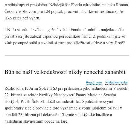
restitucí
Arcibiskupství pražského. Někdejší šéf Fondu národního majetku Roman
církev
Češka v rozhovoru pro LN popsal, proč vnímá církevní restituce spíše
žádné
dobro
jako zátěž než výhru.
neměla
LN Po skončení svého angažmá v čele Fondu národního majetku a éře
privatizací jste založil úspěšnou poradenskou firmu. Z podnikání jste se
však postupně stáhl a uvolnil si ruce pro záležitosti církve a víry. Proč?
Bůh se naší velkodušností nikdy nenechá zahanbit
about
Read more
Přidat komentář
Bůh
Rozhovor s P. Jiřím Šolcem SJ při příležitosti jeho sedmdesátin V neděli
se
22. března se rektor baziliky Nanebevzetí Panny Marie na Svatém
naší
Hostýně, P. Jiří Šolc SJ, dožil sedmdesáti let. Společně se svými
velkodušností
nikdy
spolubratry z celé provincie toto významné životní jubileum oslavil v
nenechá
pondělí 23. března při děkovné mši svaté v hostýnské bazilice a
zahanbit
následném slavnostním obědě na faře.