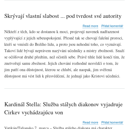
Skrývají vlastní slabost ... pod tvrdost své autority
about
Read more
Přidat komentář
Skrývají
Někteří z těch, kdo se dostanou k moci, projevují navenek nadřazenost
vlastní
vyplývající z jejich sebeuspokojení. Přesně tak se chovají falešní proroci,
slabost
kteří se vmísili do Božího lidu, a proto jsou nehodní toho, co vyznávají.
...
pod
Takoví lidé bývají neprávem nazýváni učedníky a mistry zbožnosti. Snaží
tvrdost
se očišťovat druhé předtím, než očistili sebe. Právě tihle lidé končí tím, že
své
znetvořují samu zbožnost. Jejich chování rozhodně nesvědčí o tom, že
autority
jim patří ona důstojnost, kterou se chlubí, ale naopak, jim svěřená
důstojnost má vést lidi k přesvědčení, že jednají jako Kristovi učedníci.
Kardinál Stella: Služba stálych diakonov vyjadruje
Cirkev vychádzajúcu von
about
Read more
Přidat komentář
Kardinál
Vatikán/Taliansko 7. marca – Služba stáleho diakona má charakter