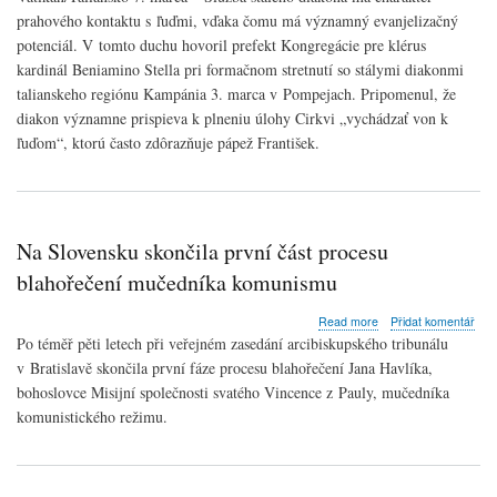
Stella:
prahového kontaktu s ľuďmi, vďaka čomu má významný evanjelizačný
Služba
potenciál. V tomto duchu hovoril prefekt Kongregácie pre klérus
stálych
diakonov
kardinál Beniamino Stella pri formačnom stretnutí so stálymi diakonmi
vyjadruje
talianskeho regiónu Kampánia 3. marca v Pompejach. Pripomenul, že
Cirkev
diakon významne prispieva k plneniu úlohy Cirkvi „vychádzať von k
vychádzajúcu
ľuďom“, ktorú často zdôrazňuje pápež František.
von
Na Slovensku skončila první část procesu
blahořečení mučedníka komunismu
about
Read more
Přidat komentář
Na
Po téměř pěti letech při veřejném zasedání arcibiskupského tribunálu
Slovensku
v Bratislavě skončila první fáze procesu blahořečení Jana Havlíka,
skončila
bohoslovce Misijní společnosti svatého Vincence z Pauly, mučedníka
první
část
komunistického režimu.
procesu
blahořečení
mučedníka
komunismu