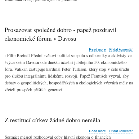
Prosazovat společné dobro - papež pozdravil
ekonomické fórum v Davosu
about
Read more
Přidat komentář
Prosazovat
: Filip Breindl Přední světoví politici se spolu s odborníky a aktivisty ve
společné
švýcarském Davosu ode dneška účastní jubilejního 50. ekonomického
dobro
fóra. Vatikán zastupuje kardinál Peter Turkson, který stojí v čele úřadu
-
papež
pro službu integrálnímu lidskému rozvoji. Papež František vyzval, aby
pozdravil
debaty o geopolitických, hospodářských a ekologických výzvách měly na
ekonomické
zřeteli prospěch příštích generací.
fórum
v
Davosu
Z restitucí církev žádné dobro neměla
about
Read more
Přidat komentář
Z
Šestnáct měsíců rozhodoval coby hlavní ekonom o financích