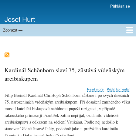
Přejít
Přihlásit se
Menu
k
uživatelského
Josef Hurt
hlavnímu
účtu
obsahu
Zobrazit —
Domů
Kardinál Schönborn slaví 75, zůstává vídeňským
arcibiskupem
about
Read more
Přidat komentář
Kardinál
Filip Breindl Kardinál Christoph Schönborn zůstane i po svých dnešních
Schönborn
75. narozeninách vídeňským arcibiskupem. Při dosažení zmíněného věku
slaví
musejí katoličtí biskupové nabídnout papeži rezignaci, v případě
75,
zůstává
rakouského primase ji František zatím nepřijal, oznámilo vídeňské
vídeňským
arcibiskupství s odkazem na sdělení Vatikánu. Podle něj nedošlo k
arcibiskupem
stanovení žádné časové lhůty, podobně jako u pražského kardinála
Dominika Duky, jemuž bylo 75 předloni.