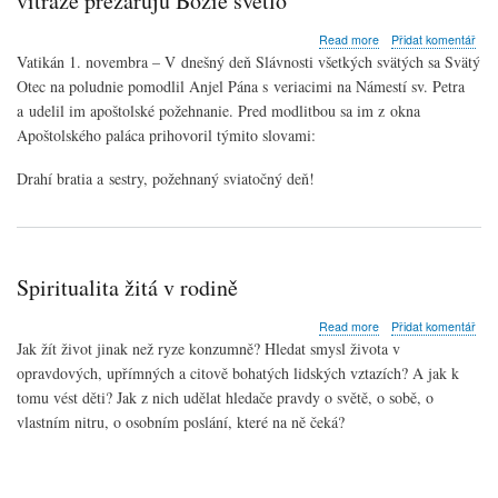
vitráže prežarujú Božie svetlo
about
Read more
Přidat komentář
Anjel
Vatikán 1. novembra – V dnešný deň Slávnosti všetkých svätých sa Svätý
Pána
Otec na poludnie pomodlil Anjel Pána s veriacimi na Námestí sv. Petra
na
a udelil im apoštolské požehnanie. Pred modlitbou sa im z okna
sviatok
Všetkých
Apoštolského paláca prihovoril týmito slovami:
svätých:
Svätí
Drahí bratia a sestry, požehnaný sviatočný deň!
ako
vitráže
prežarujú
Božie
svetlo
Spiritualita žitá v rodině
about
Read more
Přidat komentář
Spiritualita
Jak žít život jinak než ryze konzumně? Hledat smysl života v
žitá
opravdových, upřímných a citově bohatých lidských vztazích? A jak k
v
tomu vést děti? Jak z nich udělat hledače pravdy o světě, o sobě, o
rodině
vlastním nitru, o osobním poslání, které na ně čeká?