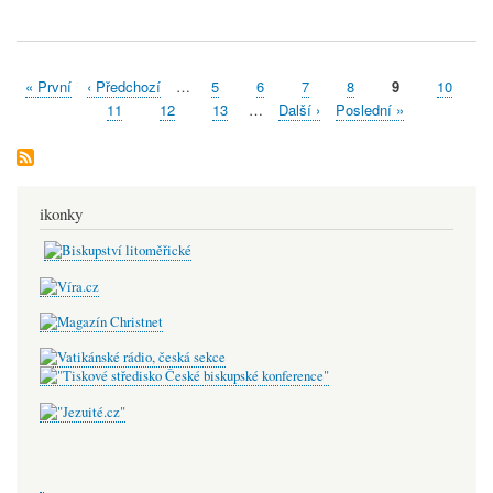
First
« První
Předchozí
‹ Předchozí
…
Stránka
5
Stránka
6
Stránka
7
Stránka
8
Aktuální
9
Stránka
10
Pagination
page
stránka
stránka
Stránka
11
Stránka
12
Stránka
13
…
Následující
Další ›
Poslední
Poslední »
stránka
stránka
ikonky