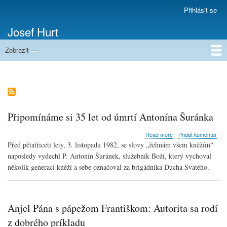
Přejít
Přihlásit se
Menu
k
uživatelského
Josef Hurt
hlavnímu
účtu
obsahu
Zobrazit —
Domů
Připomínáme si 35 let od úmrtí Antonína Šuránka
about
Read more
Přidat komentář
Připomínáme
Před pětatřiceti lety, 3. listopadu 1982, se slovy „žehnám všem kněžím“
si
naposledy vydechl P. Antonín Šuránek, služebník Boží, který vychoval
35
několik generací kněží a sebe označoval za brigádníka Ducha Svatého.
let
od
úmrtí
Antonína
Šuránka
Anjel Pána s pápežom Františkom: Autorita sa rodí
z dobrého príkladu