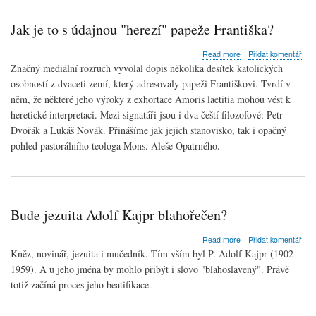
Jak je to s údajnou "herezí" papeže Františka?
about
Read more
Přidat komentář
Jak
Značný mediální rozruch vyvolal dopis několika desítek
katolických
je
osobností z dvaceti zemí, který adresovaly
papeži
Františkovi. Tvrdí v
to
něm, že některé jeho výroky z exhortace Amoris laetitia mohou vést k
s
údajnou
heretické interpretaci. Mezi signatáři jsou i dva čeští filozofové: Petr
"herezí"
Dvořák a Lukáš Novák. Přinášíme jak jejich stanovisko, tak i opačný
papeže
pohled pastorálního
teologa
Mons. Aleše Opatrného.
Františka?
Bude jezuita Adolf Kajpr blahořečen?
about
Read more
Přidat komentář
Bude
Kněz
, novinář,
jezuita
i
mučedník
. Tím vším byl P. Adolf Kajpr (1902–
jezuita
1959). A u jeho jména by mohlo přibýt i slovo "
blahoslavený
". Právě
Adolf
totiž začíná proces jeho beatifikace.
Kajpr
blahořečen?