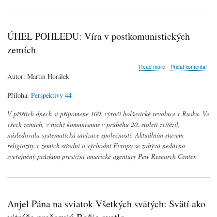
ÚHEL POHLEDU: Víra v postkomunistických
zemích
about
Read more
Přidat komentář
ÚHEL
Autor: Martin Horálek
POHLEDU:
Víra
Příloha:
Perspektivy 44
v
postkomunistických
V příštích dnech si připomene 100. výročí bolševické revoluce v Rusku. Ve
zemích
všech zemích, v nichž komunismus v průběhu 20. století zvítězil,
následovala systematická ateizace společnosti. Aktuálním stavem
religiozity v zemích střední a východní Evropy se zabývá nedávno
zveřejněný průzkum prestižní americké agentury Pew Research Center.
Anjel Pána na sviatok Všetkých svätých: Svätí ako