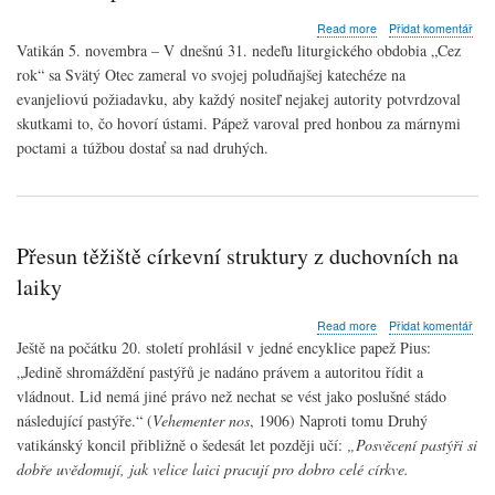
about
Read more
Přidat komentář
Anjel
Vatikán 5. novembra – V dnešnú 31. nedeľu liturgického obdobia „Cez
Pána
rok“ sa Svätý Otec zameral vo svojej poludňajšej katechéze na
s
evanjeliovú požiadavku, aby každý nositeľ nejakej autority potvrdzoval
pápežom
Františkom:
skutkami to, čo hovorí ústami. Pápež varoval pred honbou za márnymi
Autorita
poctami a túžbou dostať sa nad druhých.
sa
rodí
z
dobrého
príkladu
Přesun těžiště církevní struktury z duchovních na
laiky
about
Read more
Přidat komentář
Přesun
Ještě na počátku 20. století prohlásil v jedné encyklice papež Pius:
těžiště
„Jedině shromáždění pastýřů je nadáno právem a autoritou řídit a
církevní
vládnout. Lid nemá jiné právo než nechat se vést jako poslušné stádo
struktury
z
následující pastýře.“ (
Vehementer nos
, 1906) Naproti tomu Druhý
duchovních
vatikánský koncil přibližně o šedesát let později učí:
„
Posvěcení pastýři si
na
dobře uvědomují, jak velice laici pracují pro dobro celé církve.
laiky