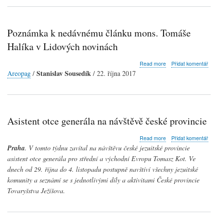
Poznámka k nedávnému článku mons. Tomáše
Halíka v Lidových novinách
about
Read more
Přidat komentář
Poznámka
Stanislav Sousedík
Areopag
/
/ 22. října 2017
k
nedávnému
článku
mons.
Tomáše
Asistent otce generála na návštěvě české provincie
Halíka
v
about
Lidových
Read more
Přidat komentář
Asistent
novinách
Praha
. V tomto týdnu zavítal na návštěvu české jezuitské provincie
otce
asistent otce generála pro střední a východní Evropu Tomasz Kot. Ve
generála
dnech od 29. října do 4. listopadu postupně navštíví všechny jezuitské
na
návštěvě
komunity a seznámí se s jednotlivými díly a aktivitami České provincie
české
Tovaryšstva Ježíšova.
provincie