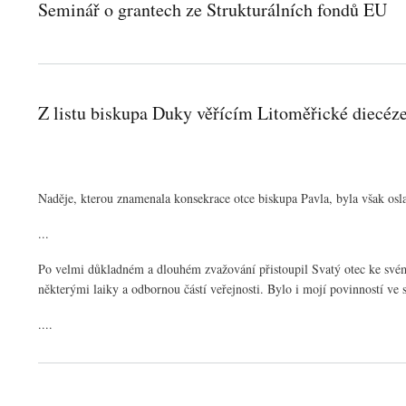
Seminář o grantech ze Strukturálních fondů EU
Z listu biskupa Duky věřícím Litoměřické diecéze
Naděje, kterou znamenala konsekrace otce biskupa Pavla, byla však osl
...
Po velmi důkladném a dlouhém zvažování přistoupil Svatý otec ke svém
některými laiky a odbornou částí veřejnosti. Bylo i mojí povinností ve
....