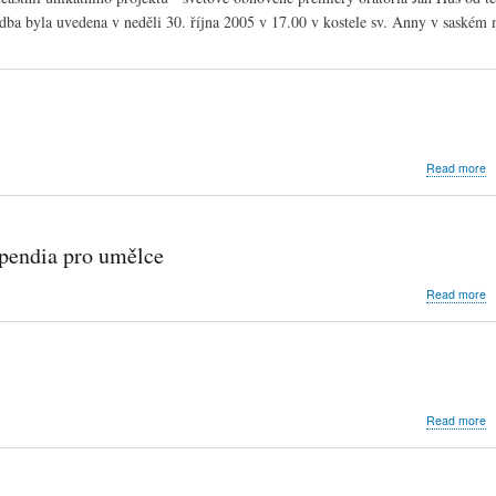
s
ba byla uvedena v neděli 30. října 2005 v 17.00 v kostele sv. Anny v saském
p
n
o
p
o
J
H
v
a
Read more
s
P
m
2
T
V
p
ipendia pro umělce
v
d
a
Read more
M
m
n
p
p
p
a
Read more
a
S
s
a
p
s
u
li