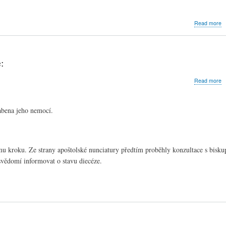
p
a
Read more
S
o
g
z
:
S
f
a
Read more
E
Z
li
b
abena jeho nemocí.
D
v
L
d
u kroku. Ze strany apoštolské nunciatury předtím proběhly konzultace s bisku
 svědomí informovat o stavu diecéze.