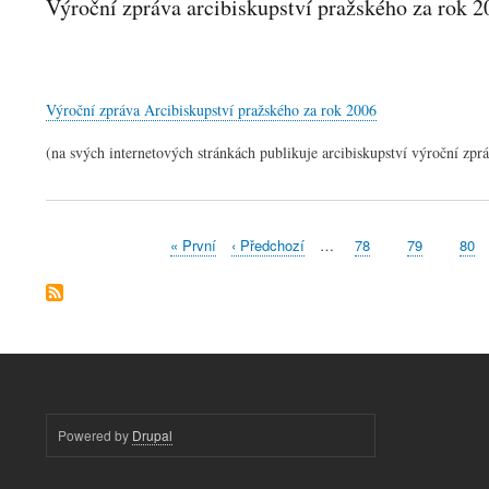
Výroční zpráva arcibiskupství pražského za rok 2
Výroční zpráva Arcibiskupství pražského za rok 2006
(na svých internetových stránkách publikuje arcibiskupství výroční zpr
First
« První
Předchozí
‹ Předchozí
…
Stránka
78
Stránka
79
Strá
80
Pagination
page
stránka
Powered by
Drupal