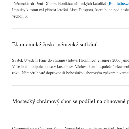
Německé sdružení Dílo sv. Bonifáce německých katolíků (
Bonifatiusw
Impulsy k tomu má přinést letošní Akce Diaspora, která bude pod hesle
vrcholí 3.
Ekumenické česko-německé setkání
Svátek Uvedení Páně do chrámu (lidově Hromnice) 2. února 2006 jsme v 
V 16 hodin odpoledne se v kostele sv. Václava konala společná ekumen
roku. Němečtí hosté doprovodili bohoslužbu sborovým zpěvem a varhann
Mostecký chrámový sbor se podílel na obnovené 
Chrámový sbor Cantores Sancti Venceslai se jako jeden ze čtyř sborů z