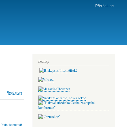
Přihlásit se
ikonky
about
Read more
Akce
diaspora
-
Mlade
rodiny
v
bout
Přidat komentář
centru