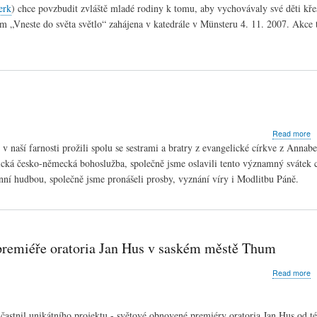
A
erk
) chce povzbudit zvláště mladé rodiny k tomu, aby vychovávaly své děti kře
D
m „Vneste do světa světlo“ zahájena v katedrále v Münsteru 4. 11. 2007. Akce 
2
z
v
M
a
Read more
E
naší farnosti prožili spolu se sestrami a bratry z evangelické církve z Annab
č
ická česko-německá bohoslužba, společně jsme oslavili tento významný svátek 
n
í hudbou, společně jsme pronášeli prosby, vyznání víry i Modlitbu Páně.
s
premiéře oratoria Jan Hus v saském městě Thum
a
Read more
M
c
s
účastnil unikátního projektu - světové obnovené premiéry oratoria Jan Hus od t