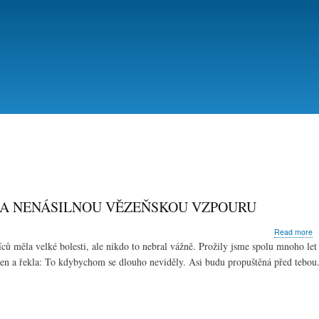
Přejít
k
hlavnímu
obsahu
LA NENÁSILNOU VĚZEŇSKOU VZPOURU
a
Read more
T
ců měla velké bolesti, ale nikdo to nebral vážně. Prožily jsme spolu mnoho let
T
en a řekla: To kdybychom se dlouho neviděly. Asi budu propuštěná před tebou
T
M
D
–
A