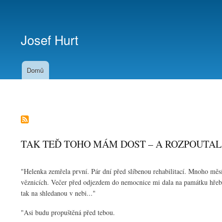
Menu
uživatelského
Josef Hurt
účtu
Domů
TAK TEĎ TOHO MÁM DOST – A ROZPOUTA
"Helenka zemřela první. Pár dní před slíbenou rehabilitací. Mnoho měsí
věznicích. Večer před odjezdem do nemocnice mi dala na památku hřeb
tak na shledanou v nebi..."
"Asi budu propuštěná před tebou.