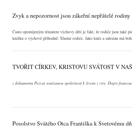
Zvyk a nepozornost jsou zákeřní nepřátelé rodiny
Často opomíjeným tématem výchovy dětí je fakt, že rodiče jsou také pár
knížku o výchově příhodně: Šťastní rodiče. Jako kněz a salesián má boh
TVOŘIT CÍRKEV, KRISTOVU SVÁTOST V NA
z dokumentu Pozvat současnou společnost k životu z víry. Dopis francou
Posolstvo Svätého Otca Františka k Svetovému dň