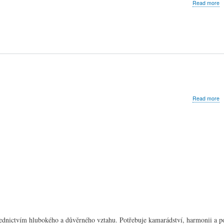
a
Read more
P
S
O
F
k
S
d
mi
2
a
Read more
K
j
z
p
m
ž
ednictvím hlubokého a důvěrného vztahu. Potřebuje kamarádství, harmonii a p