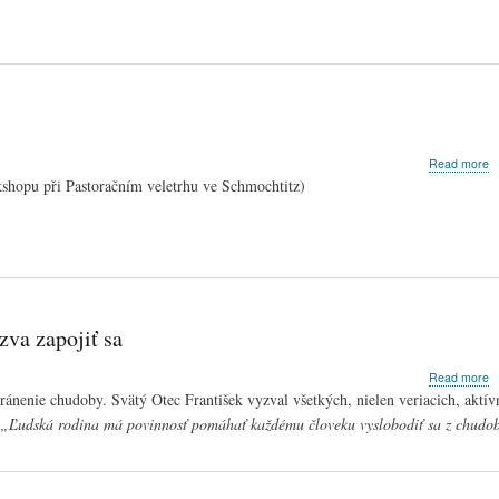
a
Read more
P
hopu při Pastoračním veletrhu ve Schmochtitz)
ú
n
t
„
va zapojiť sa
a
Read more
M
nenie chudoby. Svätý Otec František vyzval všetkých, nielen veriacich, aktívn
d
„Ľudská rodina má povinnosť pomáhať každému človeku vyslobodiť sa z chudo
z
o
c
a