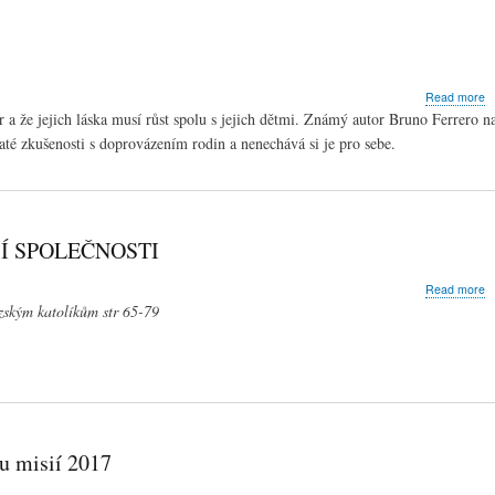
b
r
a
Read more
Z
 a že jejich láska musí růst spolu s jejich dětmi. Známý autor Bruno Ferrero n
a
até zkušenosti s doprovázením rodin a nenechává si je pro sebe.
n
j
z
n
r
ŠÍ SPOLEČNOSTI
a
Read more
T
zským katolíkům str 65-79
C
K
S
V
N
S
u misií 2017