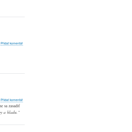
bout
Přidat komentář
ředběžné
vahy
a
éma
misie“
bout
Přidat komentář
edzinárodný
e sa zasadiť
eň
by a hladu.“
a
dstránenie
hudoby
ko