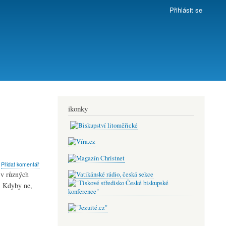
Přihlásit se
ikonky
bout
Přidat komentář
AK
 v různých
EĎ
. Kdyby ne,
OHO
ÁM
OST