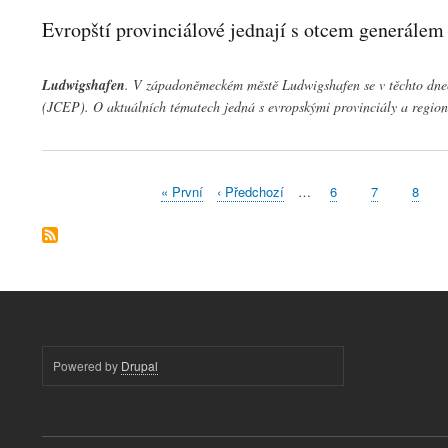
Evropští provinciálové jednají s otcem generálem
Ludwigshafen
. V západoněmeckém městě Ludwigshafen se v těchto dnec
(JCEP). O aktuálních tématech jedná s evropskými provinciály a region
First
« První
Předchozí
‹ Předchozí
…
Stránka
6
Stránka
7
Strán
8
Pagination
page
stránka
Powered by
Drupal