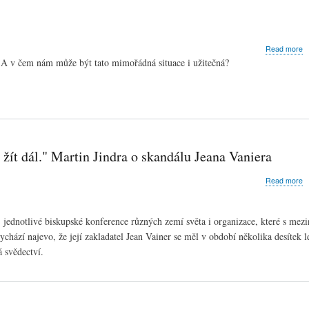
a
Read more
S
? A v čem nám může být tato mimořádná situace i užitečná?
n
N
p
b
e žít dál." Martin Jindra o skandálu Jeana Vaniera
a
Read more
"
t
š
 jednotlivé biskupské konference různých zemí světa i organizace, které s mez
T
hází najevo, že její zakladatel Jean Vainer se měl v období několika desítek l
k
c
 svědectví.
A
vy
a
b
ží