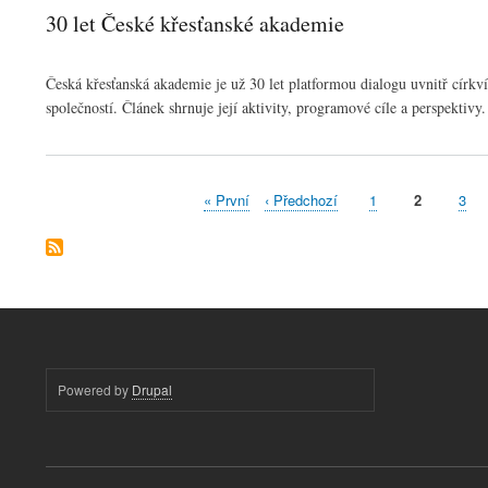
30 let České křesťanské akademie
Česká křesťanská akademie je už 30 let platformou dialogu uvnitř círk
společností. Článek shrnuje její aktivity, programové cíle a perspektivy.
First
« První
Předchozí
‹ Předchozí
Stránka
1
Aktuální
2
Strá
3
Pagination
page
stránka
stránka
Powered by
Drupal