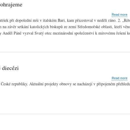
prohrajeme
dá
M
a
Read more
J
P
o
išek při dopolední mši v italském Bari, kam přicestoval v neděli ráno. 2. „Réto
v
s
ím na závěr setkání katolických biskupů ze zemí Středomořské oblasti, kteří věno
B
J
y Anděl Páně vyzval Svatý otec mezinárodní společenství k mírovému řešení ko
B
V
li
b
sv
v
si
p
 diecézi
a
Read more
P
 České republiky. Aktuální projekty obnovy se nacházejí v připojeném přehledu
o
k
d
v
l
d