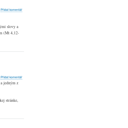
bout
Přidat komentář
ejme
obě
vými slovy a
rostor
m (Mt 4,12-
ožímu
lovu
bout
Přidat komentář
laretiáni
 a jedným z
ložili
entrum
uribus
ej stránke,
a
omoc
betiam
neužívania
bvineným