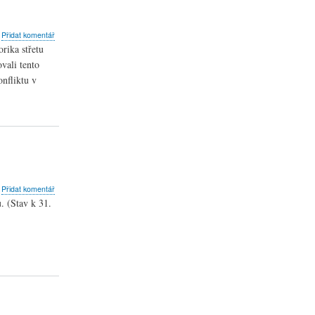
l."
artin
bout
Přidat komentář
indra
apež
rika střetu
kandálu
vali tento
ari:
eana
nfliktu v
udeme-
aniera
ránit
ojí
íru
lou,
rohrajeme
bout
Přidat komentář
rojekty
. (Stav k 31.
bnovy
ulturního
ědictví
itoměřické
iecézi