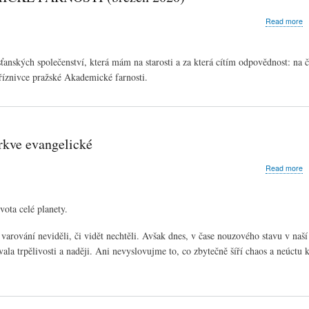
a
Read more
D
Č
Č
ťanských společenství, která mám na starosti a za která cítím odpovědnost: na 
A
říznivce pražské Akademické farnosti.
F
A
F
(
2
írkve evangelické
a
Read more
P
li
s
ota celé planety.
s
Č
varování neviděli, či vidět nechtěli. Avšak dnes, v čase nouzového stavu v naší
c
e
ala trpělivosti a naději. Ani nevyslovujme to, co zbytečně šíří chaos a neúctu 