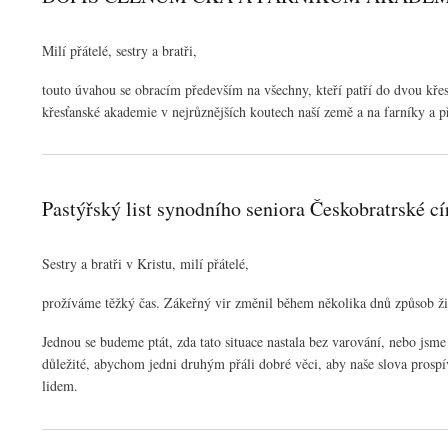
Milí přátelé, sestry a bratři,
touto úvahou se obracím především na všechny, kteří patří do dvou křes
křesťanské akademie v nejrůznějších koutech naší země a na farníky a p
Pastýřský list synodního seniora Českobratrské c
Sestry a bratři v Kristu, milí přátelé,
prožíváme těžký čas. Zákeřný vir změnil během několika dnů způsob živ
Jednou se budeme ptát, zda tato situace nastala bez varování, nebo jsme 
důležité, abychom jedni druhým přáli dobré věci, aby naše slova prospív
lidem.