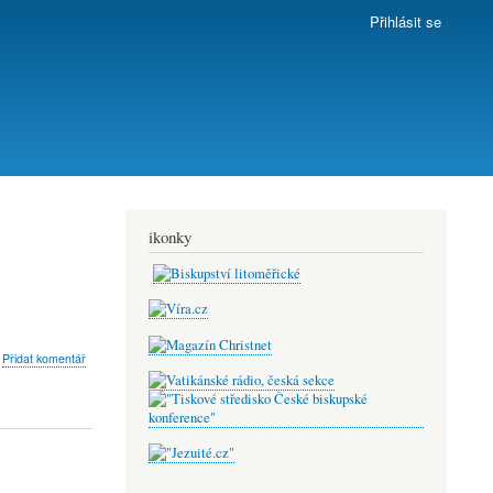
Přihlásit se
ikonky
bout
Přidat komentář
omáš
e
otýká
askavé
ízkosti
oha