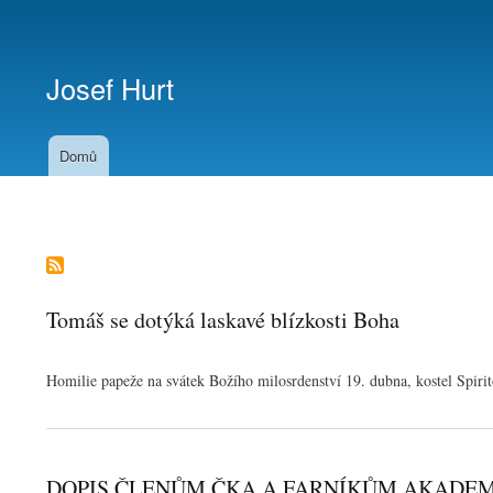
Menu
uživatelského
Josef Hurt
účtu
Domů
Tomáš se dotýká laskavé blízkosti Boha
Homilie papeže na svátek Božího milosrdenství 19. dubna, kostel Spirit
DOPIS ČLENŮM ČKA A FARNÍKŮM AKADEMIC