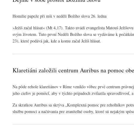
Homilie papeže při mši v neděli Božího slova 26. ledna
»Ježíš začal hlásat« (Mt 4,17). Takto uvádí evangelista Matouš Ježíšov
svým životem. Tuto první Neděli Božího slova se vydáváme k počátků
23), které podává jak, kde a komu začal Ježíš hlásat.
Klaretiáni založili centrum Auribus na pomoc ob
Na pôde rehole klaretiánov v Ríme vzniklo vôbec prvé centrum právnej
jeho cieľov je pomôcť, aby v týchto prípadoch zvíťazila spravodlivosť, 
Za skratkou Auribus sa skrýva „Komplexná pomoc pre rehoľníkov potreb
službu pomoci a načúvania pre zraniteľné osoby, ktoré sú nejakým spô