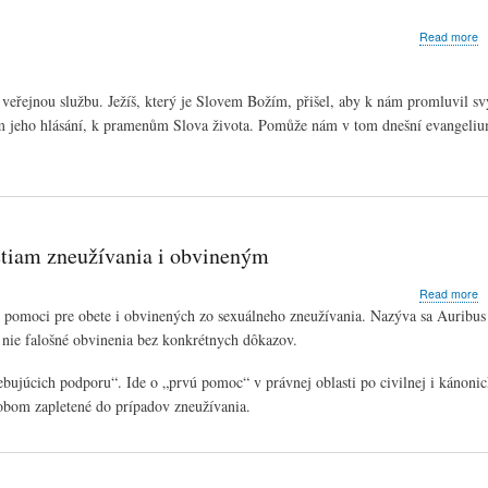
a
Read more
D
v
s
u veřejnou službu. Ježíš, který je Slovem Božím, přišel, aby k nám promluvil s
p
m jeho hlásání, k pramenům Slova života. Pomůže nám v tom dnešní evangeliu
B
S
etiam zneužívania i obvineným
a
Read more
K
 pomoci pre obete i obvinených zo sexuálneho zneužívania. Nazýva sa Auribus
za
a nie falošné obvinenia bez konkrétnych dôkazov.
c
A
ujúcich podporu“. Ide o „prvú pomoc“ v právnej oblasti po civilnej i kánonick
n
p
sobom zapletené do prípadov zneužívania.
o
z
i
o