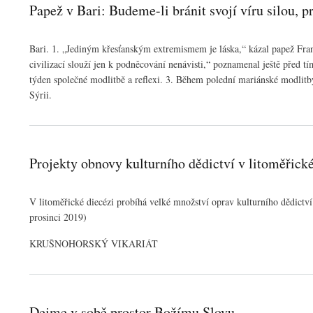
Papež v Bari: Budeme-li bránit svojí víru silou, 
Bari. 1. „Jediným křesťanským extremismem je láska,“ kázal papež Frant
civilizací slouží jen k podněcování nenávisti,“ poznamenal ještě před t
týden společné modlitbě a reflexi. 3. Během polední mariánské modlitb
Sýrii.
Projekty obnovy kulturního dědictví v litoměřické
V litoměřické diecézi probíhá velké množství oprav kulturního dědictví
prosinci 2019)
KRUŠNOHORSKÝ VIKARIÁT
Dejme v sobě prostor Božímu Slovu