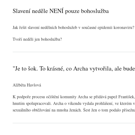
Slavení neděle NENÍ pouze bohoslužba
Jak řešit slavení nedělních bohoslužeb v současné epidemii koronaviru
Tvoří neděli jen bohoslužba?
"Je to šok. To krásné, co Archa vytvořila, ale bud
Alžběta Havlová
K podpoře procesu očištění komunity Archa se přidává papež František,
hnutím spolupracovali. Archa o víkendu vydala prohlášení, ve kterém vyc
sexuálního obtěžování na mnoha ženách. Šest žen o tom podalo přísežná