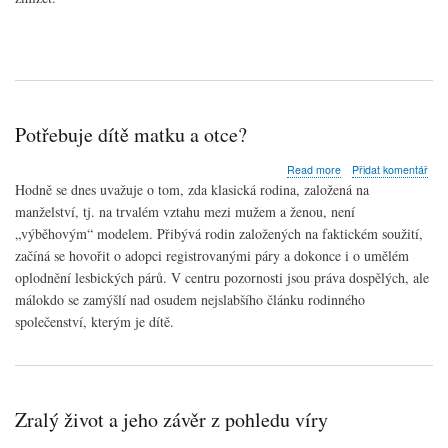
Karel
Fořt
by
oslavil
96.
narozeniny
Potřebuje dítě matku a otce?
about
Read more
Přidat komentář
Potřebuje
Hodně se dnes uvažuje o tom, zda klasická rodina, založená na
dítě
manželství, tj. na trvalém vztahu mezi mužem a ženou, není
matku
„výběhovým“ modelem. Přibývá rodin založených na faktickém soužití,
a
otce?
začíná se hovořit o adopci registrovanými páry a dokonce i o umělém
oplodnění lesbických párů. V centru pozornosti jsou práva dospělých, ale
málokdo se zamýšlí nad osudem nejslabšího článku rodinného
společenství, kterým je dítě.
Zralý život a jeho závěr z pohledu víry