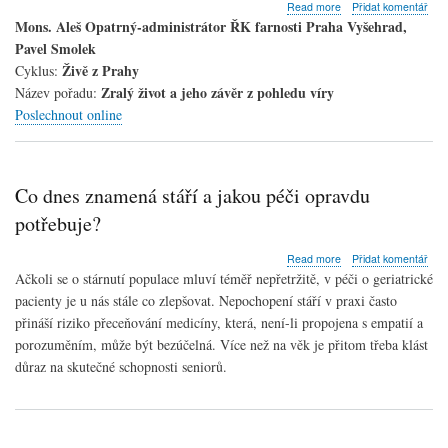
about
Read more
Přidat komentář
Zralý
Mons. Aleš Opatrný-administrátor ŘK farnosti Praha Vyšehrad,
život
Pavel Smolek
a
Živě z Prahy
Cyklus:
jeho
Zralý život a jeho závěr z pohledu víry
závěr
Název pořadu:
z
Poslechnout online
pohledu
víry
Co dnes znamená stáří a jakou péči opravdu
potřebuje?
about
Read more
Přidat komentář
Co
Ačkoli se o stárnutí populace mluví téměř nepřetržitě, v péči o geriatrické
dnes
pacienty je u nás stále co zlepšovat. Nepochopení stáří v praxi často
znamená
přináší riziko přeceňování medicíny, která, není-li propojena s empatií a
stáří
a
porozuměním, může být bezúčelná. Více než na věk je přitom třeba klást
jakou
důraz na skutečné schopnosti seniorů.
péči
opravdu
potřebuje?