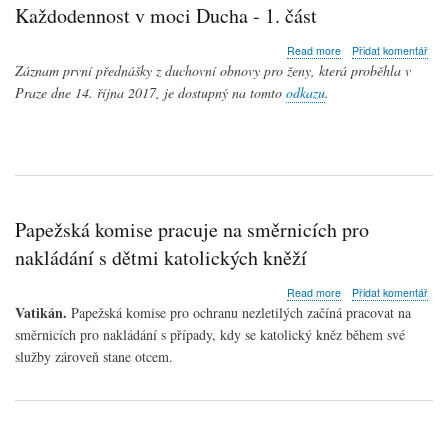
Každodennost v moci Ducha - 1. část
about
Read more
Přidat komentář
Každodennost
Záznam první přednášky z duchovní obnovy pro ženy, která proběhla v
v
Praze dne 14. října 2017, je dostupný na tomto
odkazu
.
moci
Ducha
-
1.
část
Papežská komise pracuje na směrnicích pro
nakládání s dětmi katolických kněží
about
Read more
Přidat komentář
Papežská
Vatikán.
Papežská komise pro ochranu nezletilých začíná pracovat na
komise
směrnicích pro nakládání s případy, kdy se katolický kněz během své
pracuje
služby zároveň stane otcem.
na
směrnicích
pro
nakládání
s
dětmi