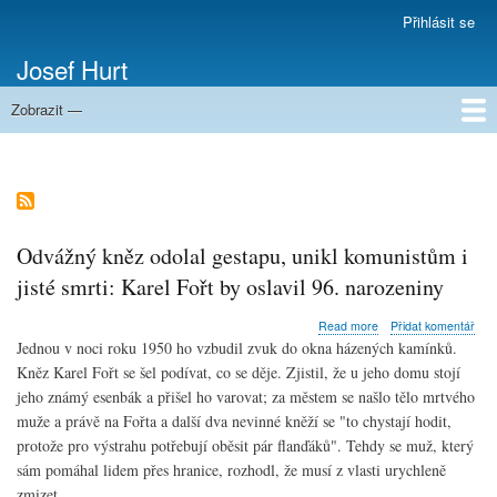
Přejít
Přihlásit se
Menu
k
uživatelského
Josef Hurt
hlavnímu
účtu
obsahu
Zobrazit —
Domů
Odvážný kněz odolal gestapu, unikl komunistům i
jisté smrti: Karel Fořt by oslavil 96. narozeniny
about
Read more
Přidat komentář
Odvážný
Jednou v noci roku 1950 ho vzbudil zvuk do okna házených kamínků.
kněz
Kněz
Karel Fořt se šel podívat, co se děje. Zjistil, že u jeho domu stojí
odolal
jeho známý esenbák a přišel ho varovat; za městem se našlo tělo mrtvého
gestapu,
unikl
muže a právě na Fořta a další dva nevinné
kněží
se "to chystají hodit,
komunistům
protože pro výstrahu potřebují oběsit pár flanďáků". Tehdy se muž, který
i
sám pomáhal lidem přes hranice, rozhodl, že musí z vlasti urychleně
jisté
zmizet.
smrti: