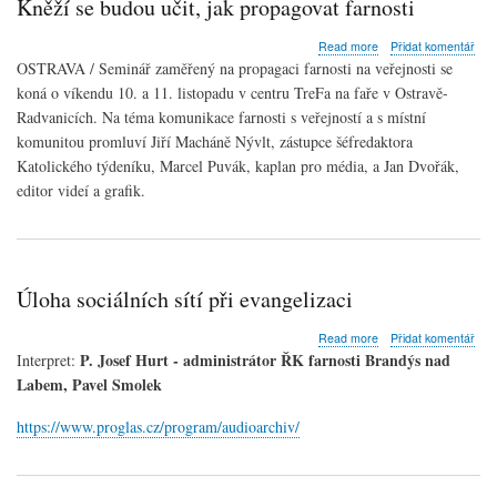
Kněží se budou učit, jak propagovat farnosti
katolických
kněží
about
Read more
Přidat komentář
Kněží
OSTRAVA / Seminář zaměřený na propagaci farnosti na veřejnosti se
se
koná o víkendu 10. a 11. listopadu v centru TreFa na faře v Ostravě-
budou
Radvanicích. Na téma komunikace farnosti s veřejností a s místní
učit,
jak
komunitou promluví Jiří Macháně Nývlt, zástupce šéfredaktora
propagovat
Katolického týdeníku
, Marcel Puvák,
kaplan
pro média, a Jan Dvořák,
farnosti
editor videí a grafik.
Úloha sociálních sítí při evangelizaci
about
Read more
Přidat komentář
Úloha
P. Josef Hurt - administrátor ŘK farnosti Brandýs nad
Interpret:
sociálních
Labem, Pavel Smolek
sítí
při
https://www.proglas.cz/program/audioarchiv/
evangelizaci