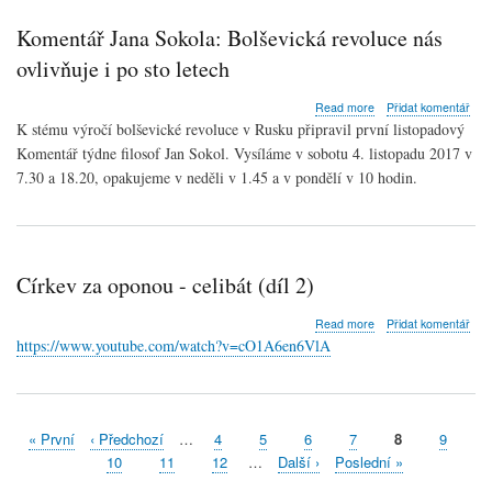
Komentář Jana Sokola: Bolševická revoluce nás
ovlivňuje i po sto letech
about
Read more
Přidat komentář
Komentář
K stému výročí bolševické revoluce v Rusku připravil první listopadový
Jana
Komentář týdne filosof Jan Sokol. Vysíláme v sobotu 4. listopadu 2017 v
Sokola:
7.30 a 18.20, opakujeme v neděli v 1.45 a v pondělí v 10 hodin.
Bolševická
revoluce
nás
ovlivňuje
i
po
Církev za oponou - celibát (díl 2)
sto
letech
about
Read more
Přidat komentář
Církev
https://www.youtube.com/watch?v=cO1A6en6VlA
za
oponou
-
celibát
(díl
First
« První
Předchozí
‹ Předchozí
…
Stránka
4
Stránka
5
Stránka
6
Stránka
7
Aktuální
8
Stránka
9
2)
Pagination
page
stránka
stránka
Stránka
10
Stránka
11
Stránka
12
…
Následující
Další ›
Poslední
Poslední »
stránka
stránka