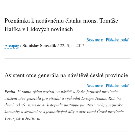
Poznámka k nedávnému článku mons. Tomáše
Halíka v Lidových novinách
about
Read more
Přidat komentář
Poznámka
Stanislav Sousedík
Areopag
/
/ 22. října 2017
k
nedávnému
článku
mons.
Tomáše
Asistent otce generála na návštěvě české provincie
Halíka
v
about
Lidových
Read more
Přidat komentář
Asistent
novinách
Praha
. V tomto týdnu zavítal na návštěvu české jezuitské provincie
otce
asistent otce generála pro střední a východní Evropu Tomasz Kot. Ve
generála
dnech od 29. října do 4. listopadu postupně navštíví všechny jezuitské
na
návštěvě
komunity a seznámí se s jednotlivými díly a aktivitami České provincie
české
Tovaryšstva Ježíšova.
provincie