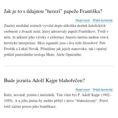
Jak je to s údajnou "herezí" papeže Františka?
about
Read more
Přidat komentář
Jak
Značný mediální rozruch vyvolal dopis několika desítek
katolických
je
osobností z dvaceti zemí, který adresovaly
papeži
Františkovi. Tvrdí v
to
něm, že některé jeho výroky z exhortace Amoris laetitia mohou vést k
s
údajnou
heretické interpretaci. Mezi signatáři jsou i dva čeští filozofové: Petr
"herezí"
Dvořák a Lukáš Novák. Přinášíme jak jejich stanovisko, tak i opačný
papeže
pohled pastorálního
teologa
Mons. Aleše Opatrného.
Františka?
Bude jezuita Adolf Kajpr blahořečen?
about
Read more
Přidat komentář
Bude
Kněz
, novinář,
jezuita
i
mučedník
. Tím vším byl P. Adolf Kajpr (1902–
jezuita
1959). A u jeho jména by mohlo přibýt i slovo "
blahoslavený
". Právě
Adolf
totiž začíná proces jeho beatifikace.
Kajpr
blahořečen?