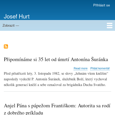
Přejít
Přihlásit se
Menu
k
uživatelského
Josef Hurt
hlavnímu
účtu
obsahu
Zobrazit —
Domů
Připomínáme si 35 let od úmrtí Antonína Šuránka
about
Read more
Přidat komentář
Připomínáme
Před pětatřiceti lety, 3. listopadu 1982, se slovy „žehnám všem kněžím“
si
naposledy vydechl P. Antonín Šuránek, služebník Boží, který vychoval
35
několik generací kněží a sebe označoval za brigádníka Ducha Svatého.
let
od
úmrtí
Antonína
Šuránka
Anjel Pána s pápežom Františkom: Autorita sa rodí
z dobrého príkladu