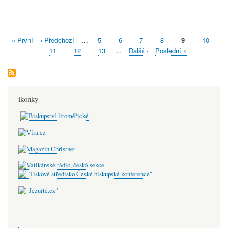
First
« První
Předchozí
‹ Předchozí
…
Stránka
5
Stránka
6
Stránka
7
Stránka
8
Aktuální
9
Stránka
10
Pagination
page
stránka
stránka
Stránka
11
Stránka
12
Stránka
13
…
Následující
Další ›
Poslední
Poslední »
stránka
stránka
ikonky