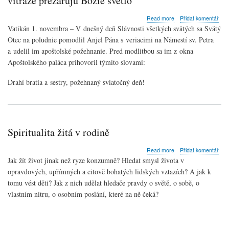
vitráže prežarujú Božie svetlo
about
Read more
Přidat komentář
Anjel
Vatikán 1. novembra – V dnešný deň Slávnosti všetkých svätých sa Svätý
Pána
Otec na poludnie pomodlil Anjel Pána s veriacimi na Námestí sv. Petra
na
a udelil im apoštolské požehnanie. Pred modlitbou sa im z okna
sviatok
Všetkých
Apoštolského paláca prihovoril týmito slovami:
svätých:
Svätí
Drahí bratia a sestry, požehnaný sviatočný deň!
ako
vitráže
prežarujú
Božie
svetlo
Spiritualita žitá v rodině
about
Read more
Přidat komentář
Spiritualita
Jak žít život jinak než ryze konzumně? Hledat smysl života v
žitá
opravdových, upřímných a citově bohatých lidských vztazích? A jak k
v
tomu vést děti? Jak z nich udělat hledače pravdy o světě, o sobě, o
rodině
vlastním nitru, o osobním poslání, které na ně čeká?