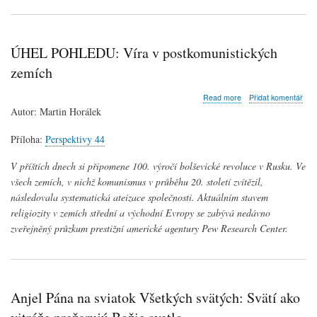
ÚHEL POHLEDU: Víra v postkomunistických
zemích
about
Read more
Přidat komentář
ÚHEL
Autor: Martin Horálek
POHLEDU:
Víra
Příloha:
Perspektivy 44
v
postkomunistických
V příštích dnech si připomene 100. výročí bolševické revoluce v Rusku. Ve
zemích
všech zemích, v nichž komunismus v průběhu 20. století zvítězil,
následovala systematická ateizace společnosti. Aktuálním stavem
religiozity v zemích střední a východní Evropy se zabývá nedávno
zveřejněný průzkum prestižní americké agentury Pew Research Center.
Anjel Pána na sviatok Všetkých svätých: Svätí ako