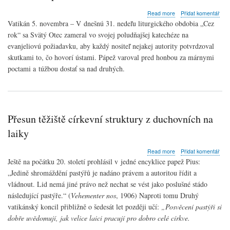
about
Read more
Přidat komentář
Anjel
Vatikán 5. novembra – V dnešnú 31. nedeľu liturgického obdobia „Cez
Pána
rok“ sa Svätý Otec zameral vo svojej poludňajšej katechéze na
s
evanjeliovú požiadavku, aby každý nositeľ nejakej autority potvrdzoval
pápežom
Františkom:
skutkami to, čo hovorí ústami. Pápež varoval pred honbou za márnymi
Autorita
poctami a túžbou dostať sa nad druhých.
sa
rodí
z
dobrého
príkladu
Přesun těžiště církevní struktury z duchovních na
laiky
about
Read more
Přidat komentář
Přesun
Ještě na počátku 20. století prohlásil v jedné encyklice papež Pius:
těžiště
„Jedině shromáždění pastýřů je nadáno právem a autoritou řídit a
církevní
vládnout. Lid nemá jiné právo než nechat se vést jako poslušné stádo
struktury
z
následující pastýře.“ (
Vehementer nos
, 1906) Naproti tomu Druhý
duchovních
vatikánský koncil přibližně o šedesát let později učí:
„
Posvěcení pastýři si
na
dobře uvědomují, jak velice laici pracují pro dobro celé církve.
laiky