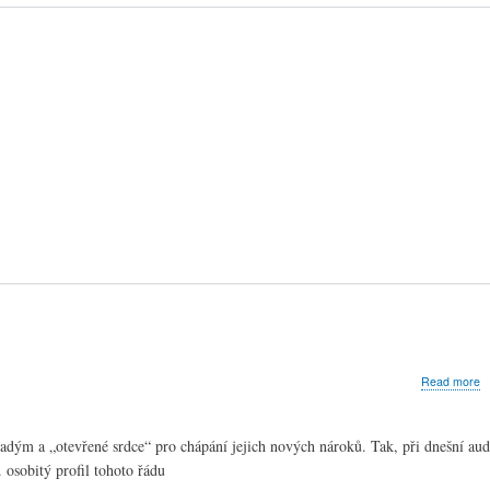
a
Read more
S
n
a
mladým a „otevřené srdce“ pro chápání jejich nových nároků. Tak, při dnešní aud
u
 osobitý profil tohoto řádu
B