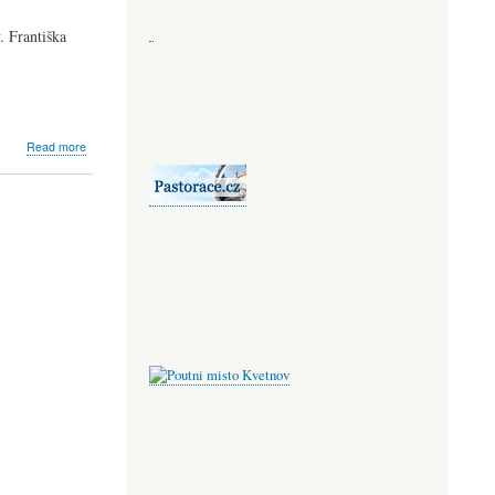
. Františka
about
Read more
Historie
farnosti
Most