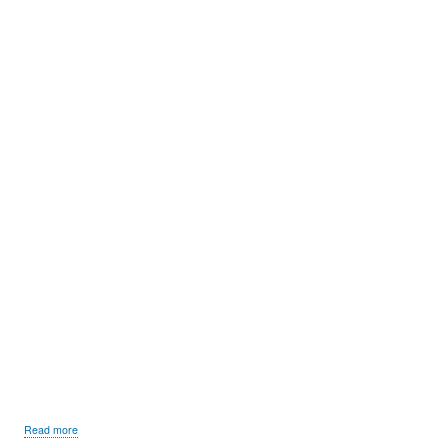
about
Read more
Bohoslužby