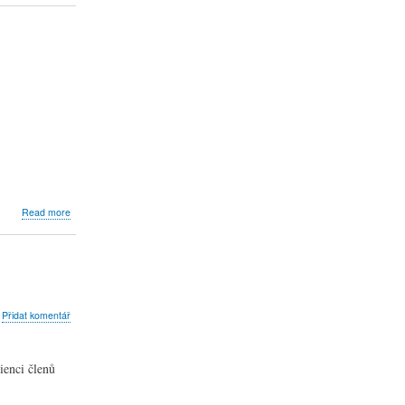
v
Mostě
a
okolí
about
Read more
Farní
knihovna
bout
Přidat komentář
alesiáni
a
udienci
ienci členů
enedikta