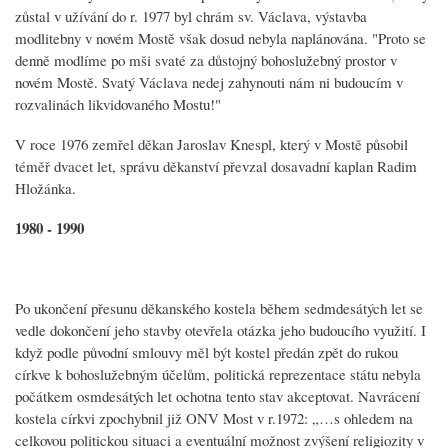
zůstal v užívání do r. 1977 byl chrám sv. Václava, výstavba
modlitebny v novém Mostě však dosud nebyla naplánována. "Proto se
denně modlíme po mši svaté za důstojný bohoslužebný prostor v
novém Mostě. Svatý Václava nedej zahynouti nám ni budoucím v
rozvalinách likvidovaného Mostu!"
V roce 1976 zemřel děkan Jaroslav Knespl, který v Mostě působil
téměř dvacet let, správu děkanství převzal dosavadní kaplan Radim
Hložánka.
1980 - 1990
Po ukončení přesunu děkanského kostela během sedmdesátých let se
vedle dokončení jeho stavby otevřela otázka jeho budoucího využití. I
když podle původní smlouvy měl být kostel předán zpět do rukou
církve k bohoslužebným účelům, politická reprezentace státu nebyla
počátkem osmdesátých let ochotna tento stav akceptovat. Navrácení
kostela církvi zpochybnil již ONV Most v r.1972: „…s ohledem na
celkovou politickou situaci a eventuální možnost zvýšení religiozity v