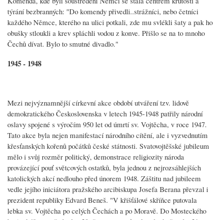
Komenda, kde byli soustředěni Němci se stala centrem krutostí a
týrání bezbranných: "Do komendy přivedli..strážníci, nebo četníci
každého Němce, kterého na ulici potkali, zde mu svlékli šaty a pak ho
obušky stloukli a krev spláchli vodou z konve. Přišlo se na to mnoho
Čechů dívat. Bylo to smutné divadlo."
1945 - 1948
Mezi nejvýznamnější církevní akce období utváření tzv. lidově
demokratického Československa v letech 1945-1948 patřily národní
oslavy spojené s výročím 950 let od úmrtí sv. Vojtěcha, v roce 1947.
Tato akce byla nejen manifestací národního cítění, ale i vyzvednutím
křesťanských kořenů počátků české státnosti. Svatovojtěšské jubileum
mělo i svůj rozměr politický, demonstrace religiozity národa
provázející pouť světcových ostatků, byla jednou z nejrozsáhlejších
katolických akcí nedlouho před únorem 1948. Záštitu nad jubileem
vedle jejího iniciátora pražského arcibiskupa Josefa Berana převzal i
prezident republiky Edvard Beneš. "V křišťálové skříňce putovala
lebka sv. Vojtěcha po celých Čechách a po Moravě. Do Mosteckého