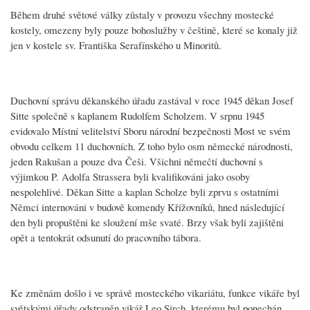
Během druhé světové války zůstaly v provozu všechny mostecké
kostely, omezeny byly pouze bohoslužby v češtině, které se konaly již
jen v kostele sv. Františka Serafínského u Minoritů.
Duchovní správu děkanského úřadu zastával v roce 1945 děkan Josef
Sitte společně s kaplanem Rudolfem Scholzem. V srpnu 1945
evidovalo Místní velitelství Sboru národní bezpečnosti Most ve svém
obvodu celkem 11 duchovních. Z toho bylo osm německé národnosti,
jeden Rakušan a pouze dva Češi. Všichni němečtí duchovní s
výjimkou P. Adolfa Strassera byli kvalifikováni jako osoby
nespolehlivé. Děkan Sitte a kaplan Scholze byli zprvu s ostatními
Němci internováni v budově komendy Křížovníků, hned následující
den byli propuštěni ke sloužení mše svaté. Brzy však byli zajištěni
opět a tentokrát odsunutí do pracovního tábora.
Ke změnám došlo i ve správě mosteckého vikariátu, funkce vikáře byl
světskými úřady odstraněn vikář Leo Sirch, kterému byl ponechán