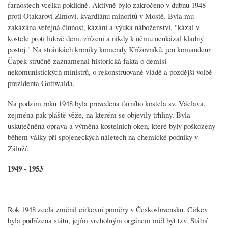
farnostech vcelku poklidně. Aktivně bylo zakročeno v dubnu 1948
proti Otakarovi Zimovi, kvardiánu minoritů v Mostě. Byla mu
zakázána veřejná činnost, kázání a výuka náboženství, "kázal v
kostele proti lidově dem. zřízení a nikdy k němu neukázal kladný
postoj." Na stránkách kroniky komendy Křížovníků, jen komandeur
Čapek stručně zaznamenal historická fakta o demisi
nekomunistických ministrů, o rekonstruované vládě a pozdější volbě
prezidenta Gottwalda.
Na podzim roku 1948 byla provedena farního kostela sv. Václava,
zejména pak pláště věže, na kterém se objevily trhliny. Byla
uskutečněna oprava a výměna kostelních oken, které byly poškozeny
během války při spojeneckých náletech na chemické podniky v
Záluží.
1949 - 1953
Rok 1948 zcela změnil církevní poměry v Československu. Církev
byla podřízena státu, jejím vrcholným orgánem měl být tzv. Státní