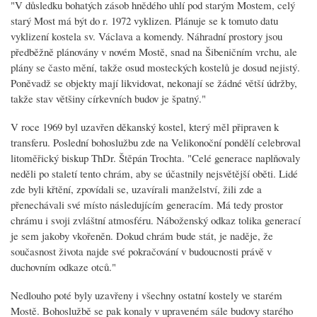
"V důsledku bohatých zásob hnědého uhlí pod starým Mostem, celý
starý Most má být do r. 1972 vyklizen. Plánuje se k tomuto datu
vyklizení kostela sv. Václava a komendy. Náhradní prostory jsou
předběžně plánovány v novém Mostě, snad na Šibeničním vrchu, ale
plány se často mění, takže osud mosteckých kostelů je dosud nejistý.
Poněvadž se objekty mají likvidovat, nekonají se žádné větší údržby,
takže stav většiny církevních budov je špatný."
V roce 1969 byl uzavřen děkanský kostel, který měl připraven k
transferu. Poslední bohoslužbu zde na Velikonoční pondělí celebroval
litoměřický biskup ThDr. Štěpán Trochta. "Celé generace naplňovaly
neděli po staletí tento chrám, aby se účastnily nejsvětější oběti. Lidé
zde byli křtění, zpovídali se, uzavírali manželství, žili zde a
přenechávali své místo následujícím generacím. Má tedy prostor
chrámu i svoji zvláštní atmosféru. Náboženský odkaz tolika generací
je sem jakoby vkořeněn. Dokud chrám bude stát, je naděje, že
současnost života najde své pokračování v budoucnosti právě v
duchovním odkaze otců."
Nedlouho poté byly uzavřeny i všechny ostatní kostely ve starém
Mostě. Bohoslužbě se pak konaly v upraveném sále budovy starého