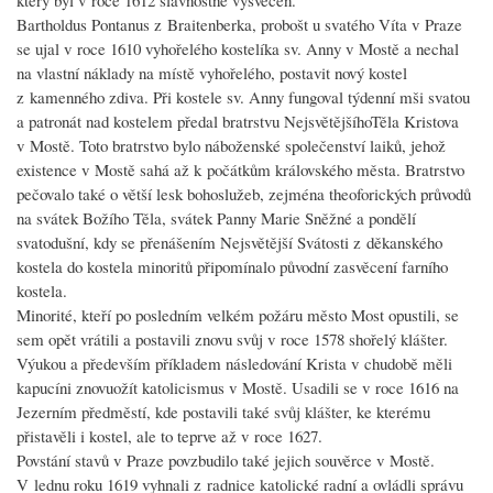
Bartholdus Pontanus z Braitenberka, probošt u svatého Víta v Praze
se ujal v roce 1610 vyhořelého kostelíka sv. Anny v Mostě a nechal
na vlastní náklady na místě vyhořelého, postavit nový kostel
z kamenného zdiva. Při kostele sv. Anny fungoval týdenní mši svatou
a patronát nad kostelem předal bratrstvu NejsvětějšíhoTěla Kristova
v Mostě. Toto bratrstvo bylo náboženské společenství laiků, jehož
existence v Mostě sahá až k počátkům královského města. Bratrstvo
pečovalo také o větší lesk bohoslužeb, zejména theoforických průvodů
na svátek Božího Těla, svátek Panny Marie Sněžné a pondělí
svatodušní, kdy se přenášením Nejsvětější Svátosti z děkanského
kostela do kostela minoritů připomínalo původní zasvěcení farního
kostela.
Minorité, kteří po posledním velkém požáru město Most opustili, se
sem opět vrátili a postavili znovu svůj v roce 1578 shořelý klášter.
Výukou a především příkladem následování Krista v chudobě měli
kapucíni znovuožít katolicismus v Mostě. Usadili se v roce 1616 na
Jezerním předměstí, kde postavili také svůj klášter, ke kterému
přistavěli i kostel, ale to teprve až v roce 1627.
Povstání stavů v Praze povzbudilo také jejich souvěrce v Mostě.
V lednu roku 1619 vyhnali z radnice katolické radní a ovládli správu