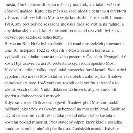
města, čímž spravovali nejen městský majetek, ale také i veškeré
církevní nadace. Katolická městská rada hledala ochranu u direktorů
v Praze, kteří vyslali do Mostu svoje komisaře. Ti rozhodli 1. února
1919, aby protiprávně sesazená městská rada se vrátila na radnici a
aby děkanský kostel, který mostečtí protestanti uzavřeli, byl znovu
otevřen pro katolické bohoslužby.
Bitvou na Bílé Hoře byl zpečetěn také osud mosteckých protestantů.
Dne 16. listopadu 1622 se objevili v Mostě císařští komisaři a
vykázali posledního protestantského pastora v Čechách. Evangelický
kostel byl uzavřen a asi 30 protestantských rodin opustilo Most.
V době třicetileté války utrpěl také mostecký farní kostel. Sice nebyl
vypálen jako město Most, stal se však obětí cizího vojska. Švédové
demolovali v roce 1645 varhany, rozbili celé vnitřní zařízení a to
včetně všech oltářů. Vnikli dokonce do hrobek, aby se zmocnili
šperků a drahocenností mrtvých.
Když se v roce 1646 znovu objevili Švédové před Mostem, utekli
měšťané jako vždy v takovém nebezpečí na mostecký hrad. Spolu se
svými cennostmi vzali sebou také poklad děkanského kostela a
kostelní poklad minoritů. Přes statečný odpor, který kladla posádka
hradu se nemohla ubránit přesile dvou švédských armád. Když se