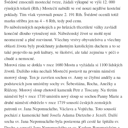
Švédové zmocnili mostecké tvrze, žádali výkupné ve výši 12. 000
rýnských tolarů (Rth.) Mostečtí nabídli ve své nouzi nejdříve kostelní
poklady. Tím však vyrovnali pouze 2. 191 Rth. Švédové ocenili totiž
marku stříbra jen na 4 – 6 Rth, tedy pod cenu.
Po náboženských nepokojích a po hrůzách třicetileté války zavládl
konečně dlouho vytoužený mír. Náboženský život se mohl nyní
neomezeně a plně rozvinout. Všechny vrstvy obyvatelstva a všechny
oblasti života byly prodchnuty jednotným katolickým duchem a to se
také projevilo na poli kultury, ve školství, ale také zejména v péči o
chudé a nemocné.
Morová rána se dotkla v roce 1680 Mostu a vyžádala si 1100 lidských
životů. Dalšího roku nechali Mostečtí postavit na prvním náměstí
morový sloup. Ten je završen sochou sv. Anny se čtyřmi anděly a na
podstavcích jsou umístěny sochy sv. Šebestiána, Rocha, Anežky a
Růženy. Morový sloup zhotovil kameník Petr z Toscany. Na třetím
náměstí byl v roce 1710 umístěn nový sloup se sochou Panny Marie a
druhé náměstí obdrželo v roce 1719 sousoší českých zemských
patronů sv. Jana Nepomuckého, Václava a Vojtěcha. Toto sousoší
pochází z kamenické hutě Josefa Adama Dietzeho z Jezeří. Další
socha sv. Jana Nepomuckého byla postavena při cestě ke špitálu sv.
Ducha a sousoší Jana Nepomuckého se sv. Karlem Boromejským a