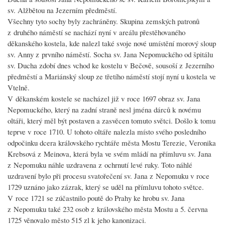
sv. Alžbětou na Jezerním předměstí.
Všechny tyto sochy byly zachráněny. Skupina zemských patronů
z druhého náměstí se nachází nyní v areálu přestěhovaného
děkanského kostela, kde nalezl také svoje nové umístění morový sloup
sv. Anny z prvního náměstí. Socha sv. Jana Nepomuckého od špitálu
sv. Ducha zdobí dnes vchod ke kostelu v Bečově, sousoší z Jezerního
předměstí a Mariánský sloup ze třetího náměstí stojí nyní u kostela ve
Vtelně.
V děkanském kostele se nacházel již v roce 1697 obraz sv. Jana
Nepomuckého, který na zadní straně nesl jména dárců k novému
oltáři, který měl být postaven a zasvěcen tomuto světci. Došlo k tomu
teprve v roce 1710. U tohoto oltáře nalezla místo svého posledního
odpočinku dcera královského rychtáře města Mostu Terezie, Veronika
Krebsová z Meinova, která byla ve svém mládí na přímluvu sv. Jana
z Nepomuku náhle uzdravena z ochrnutí levé ruky. Toto náhlé
uzdravení bylo při procesu svatořečení sv. Jana z Nepomuku v roce
1729 uznáno jako zázrak, který se uděl na přímluvu tohoto světce.
V roce 1721 se zúčastnilo poutě do Prahy ke hrobu sv. Jana
z Nepomuku také 232 osob z královského města Mostu a 5. června
1725 věnovalo město 515 zl k jeho kanonizaci.