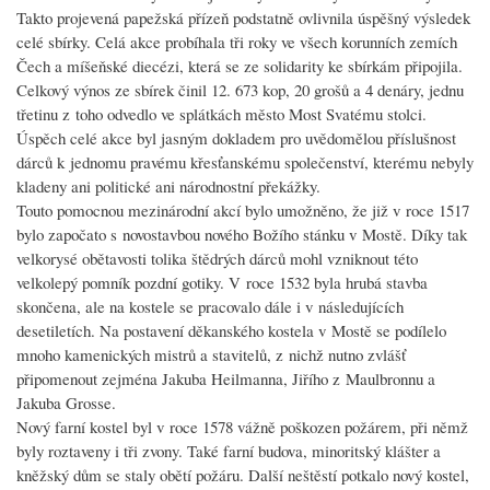
Takto projevená papežská přízeň podstatně ovlivnila úspěšný výsledek
celé sbírky. Celá akce probíhala tři roky ve všech korunních zemích
Čech a míšeňské diecézi, která se ze solidarity ke sbírkám připojila.
Celkový výnos ze sbírek činil 12. 673 kop, 20 grošů a 4 denáry, jednu
třetinu z toho odvedlo ve splátkách město Most Svatému stolci.
Úspěch celé akce byl jasným dokladem pro uvědomělou příslušnost
dárců k jednomu pravému křesťanskému společenství, kterému nebyly
kladeny ani politické ani národnostní překážky.
Touto pomocnou mezinárodní akcí bylo umožněno, že již v roce 1517
bylo započato s novostavbou nového Božího stánku v Mostě. Díky tak
velkorysé obětavosti tolika štědrých dárců mohl vzniknout této
velkolepý pomník pozdní gotiky. V roce 1532 byla hrubá stavba
skončena, ale na kostele se pracovalo dále i v následujících
desetiletích. Na postavení děkanského kostela v Mostě se podílelo
mnoho kamenických mistrů a stavitelů, z nichž nutno zvlášť
připomenout zejména Jakuba Heilmanna, Jiřího z Maulbronnu a
Jakuba Grosse.
Nový farní kostel byl v roce 1578 vážně poškozen požárem, při němž
byly roztaveny i tři zvony. Také farní budova, minoritský klášter a
kněžský dům se staly obětí požáru. Další neštěstí potkalo nový kostel,