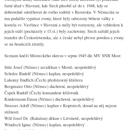
farní úřad v Havrani, kde Sirch působil až do r. 1948, kdy se
dobrovolně odstěhoval do svého rodiště v Bavorsku. V Německu se
mu podařilo vypátrat zvony, které byly odvezeny během války z
kostela sv. Vavřince v Havrani a měly být roztaveny, ale vzhledem k
jejich stáří (pocházely z 15.st.) byly zachovány. Sirch zařídil jejich
transfer do Československa, ale z české nebyl převoz povolen a zvony
se na hranicích ztratily.
Seznam kněží Mosteckého okresu v srpnu 1945 dle MV SNB Most:
Sitte Josef (Němec) arciděkan v Mostě, nespolehlivý
Scholze Rudolf (Němec) kaplan, nespolehlivý
Lakomý Jindřich (Čech) představený kláštera
Bergmaier Otto (Němec) duchovní, nespolehlivý
Čapek Rudolf (Čech) komandeur křížovník
Kindermann Eman (Němec) duchovní, nespolehlivý
Strasser Adolf (Němec) kaplan v Kopistech, dosud na něj nejsou
stížnosti
Will Josef Dr. (Rakušan) děkan v Litvínově, nespolehlivý
Windisch Ignac (Němec) kaplan, nespolehlivý