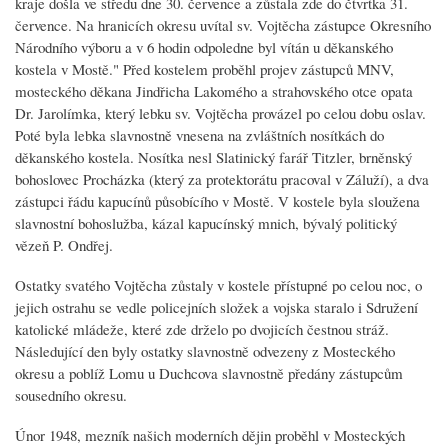
kraje došla ve středu dne 30. července a zůstala zde do čtvrtka 31.
července. Na hranicích okresu uvítal sv. Vojtěcha zástupce Okresního
Národního výboru a v 6 hodin odpoledne byl vítán u děkanského
kostela v Mostě." Před kostelem proběhl projev zástupců MNV,
mosteckého děkana Jindřicha Lakomého a strahovského otce opata
Dr. Jarolímka, který lebku sv. Vojtěcha provázel po celou dobu oslav.
Poté byla lebka slavnostně vnesena na zvláštních nosítkách do
děkanského kostela. Nosítka nesl Slatinický farář Titzler, brněnský
bohoslovec Procházka (který za protektorátu pracoval v Záluží), a dva
zástupci řádu kapucínů působícího v Mostě. V kostele byla sloužena
slavnostní bohoslužba, kázal kapucínský mnich, bývalý politický
vězeň P. Ondřej.
Ostatky svatého Vojtěcha zůstaly v kostele přístupné po celou noc, o
jejich ostrahu se vedle policejních složek a vojska staralo i Sdružení
katolické mládeže, které zde drželo po dvojicích čestnou stráž.
Následující den byly ostatky slavnostně odvezeny z Mosteckého
okresu a poblíž Lomu u Duchcova slavnostně předány zástupcům
sousedního okresu.
Únor 1948, mezník našich moderních dějin proběhl v Mosteckých