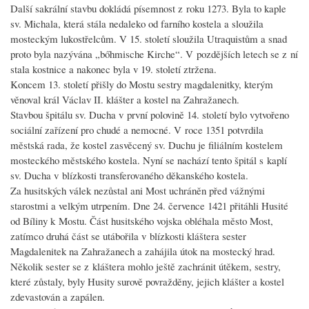
Další sakrální stavbu dokládá písemnost z roku 1273. Byla to kaple
sv. Michala, která stála nedaleko od farního kostela a sloužila
mosteckým lukostřelcům. V 15. století sloužila Utraquistům a snad
proto byla nazývána „bőhmische Kirche“. V pozdějších letech se z ní
stala kostnice a nakonec byla v 19. století ztržena.
Koncem 13. století přišly do Mostu sestry magdalenitky, kterým
věnoval král Václav II. klášter a kostel na Zahražanech.
Stavbou špitálu sv. Ducha v první polovině 14. století bylo vytvořeno
sociální zařízení pro chudé a nemocné. V roce 1351 potvrdila
městská rada, že kostel zasvěcený sv. Duchu je filiálním kostelem
mosteckého městského kostela. Nyní se nachází tento špitál s kaplí
sv. Ducha v blízkosti transferovaného děkanského kostela.
Za husitských válek nezůstal ani Most uchráněn před vážnými
starostmi a velkým utrpením. Dne 24. července 1421 přitáhli Husité
od Bíliny k Mostu. Část husitského vojska obléhala město Most,
zatímco druhá část se utábořila v blízkosti kláštera sester
Magdalenitek na Zahražanech a zahájila útok na mostecký hrad.
Několik sester se z kláštera mohlo ještě zachránit útěkem, sestry,
které zůstaly, byly Husity surově povražděny, jejich klášter a kostel
zdevastován a zapálen.