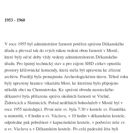
1953 - 1960
V roce 1955 byl administrátor farnosti pověřen správou Děkanského
úřadu a převzal tak do svých rukou vedení obou farností v Mostě,
které byly od té doby vždy vedeny administrátorem Děkanského
úřadu. Pro špatný technický stav a pro zájem SHD církev opustila
prostory křížovnické komendy, která měla být upravena ke zřízení
archivu. Později byla pronajmuta Archeologickému útavu. Téhož roku
byly upraveny hranice vikariátu Most, ke kterému bylo připojeno
několik obcí na Chomutovsku. Ke správní obvodu mosteckého
děkanství byla přiřazena správa okolních farností ve Vtelně,
Židovicích a Slatinicích. Pořad nedělních bohoslužeb v Mostě byl v
roce 1955 následující. První mše sv. byla 7:30 v kostele sv. Františka
u minoritů, v 8 hodin u sv. Václava, v 10 hodin v děkanském kostele,
odpoledne pak pobožnost v kapucínském kostele, v podvečer mše sv.
u sv. Václava a v Děkanském kostele. Po celá padesátá léta byli