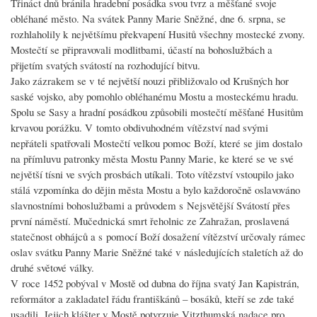
Třináct dnů bránila hradební posádka svou tvrz a měšťané svoje
obléhané město. Na svátek Panny Marie Sněžné, dne 6. srpna, se
rozhlaholily k největšímu překvapení Husitů všechny mostecké zvony.
Mostečtí se připravovali modlitbami, účastí na bohoslužbách a
přijetím svatých svátostí na rozhodující bitvu.
Jako zázrakem se v té největší nouzi přibližovalo od Krušných hor
saské vojsko, aby pomohlo obléhanému Mostu a mosteckému hradu.
Spolu se Sasy a hradní posádkou způsobili mostečtí měšťané Husitům
krvavou porážku. V tomto obdivuhodném vítězství nad svými
nepřáteli spatřovali Mostečtí velkou pomoc Boží, které se jim dostalo
na přímluvu patronky města Mostu Panny Marie, ke které se ve své
největší tísni ve svých prosbách utíkali. Toto vítězství vstoupilo jako
stálá vzpomínka do dějin města Mostu a bylo každoročně oslavováno
slavnostními bohoslužbami a průvodem s Nejsvětější Svátostí přes
první náměstí. Mučednická smrt řeholnic ze Zahražan, proslavená
statečnost obhájců a s pomocí Boží dosažení vítězství určovaly rámec
oslav svátku Panny Marie Sněžné také v následujících staletích až do
druhé světové války.
V roce 1452 pobýval v Mostě od dubna do října svatý Jan Kapistrán,
reformátor a zakladatel řádu františkánů – bosáků, kteří se zde také
usadili. Jejich klášter v Mostě potvrzuje Vitzthumská nadace pro