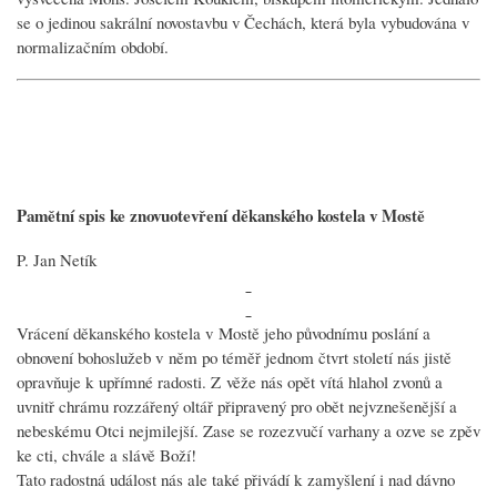
se o jedinou sakrální novostavbu v Čechách, která byla vybudována v
normalizačním období.
Pamětní spis ke znovuotevření děkanského kostela v Mostě
P. Jan Netík
Vrácení děkanského kostela v Mostě jeho původnímu poslání a
obnovení bohoslužeb v něm po téměř jednom čtvrt století nás jistě
opravňuje k upřímné radosti. Z věže nás opět vítá hlahol zvonů a
uvnitř chrámu rozzářený oltář připravený pro obět nejvznešenější a
nebeskému Otci nejmilejší. Zase se rozezvučí varhany a ozve se zpěv
ke cti, chvále a slávě Boží!
Tato radostná událost nás ale také přivádí k zamyšlení i nad dávno