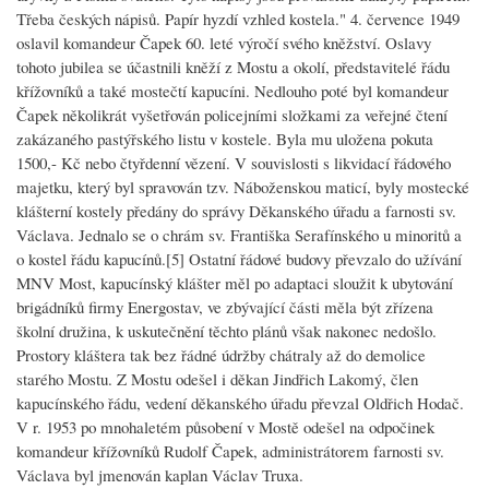
Třeba českých nápisů. Papír hyzdí vzhled kostela." 4. července 1949
oslavil komandeur Čapek 60. leté výročí svého kněžství. Oslavy
tohoto jubilea se účastnili kněží z Mostu a okolí, představitelé řádu
křížovníků a také mostečtí kapucíni. Nedlouho poté byl komandeur
Čapek několikrát vyšetřován policejními složkami za veřejné čtení
zakázaného pastýřského listu v kostele. Byla mu uložena pokuta
1500,- Kč nebo čtyřdenní vězení. V souvislosti s likvidací řádového
majetku, který byl spravován tzv. Náboženskou maticí, byly mostecké
klášterní kostely předány do správy Děkanského úřadu a farnosti sv.
Václava. Jednalo se o chrám sv. Františka Serafínského u minoritů a
o kostel řádu kapucínů.[5] Ostatní řádové budovy převzalo do užívání
MNV Most, kapucínský klášter měl po adaptaci sloužit k ubytování
brigádníků firmy Energostav, ve zbývající části měla být zřízena
školní družina, k uskutečnění těchto plánů však nakonec nedošlo.
Prostory kláštera tak bez řádné údržby chátraly až do demolice
starého Mostu. Z Mostu odešel i děkan Jindřich Lakomý, člen
kapucínského řádu, vedení děkanského úřadu převzal Oldřich Hodač.
V r. 1953 po mnohaletém působení v Mostě odešel na odpočinek
komandeur křížovníků Rudolf Čapek, administrátorem farnosti sv.
Václava byl jmenován kaplan Václav Truxa.