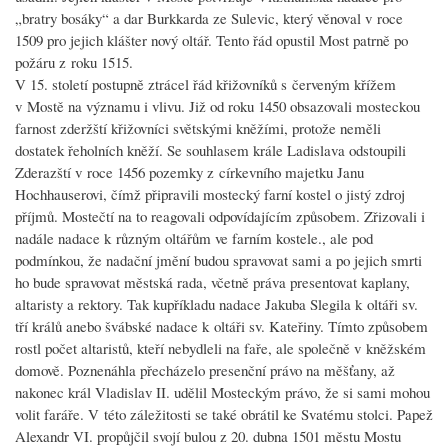
„bratry bosáky“ a dar Burkkarda ze Sulevic, který věnoval v roce
1509 pro jejich klášter nový oltář. Tento řád opustil Most patrně po
požáru z roku 1515.
V 15. století postupně ztrácel řád křižovníků s červeným křížem
v Mostě na významu i vlivu. Již od roku 1450 obsazovali mosteckou
farnost zderžští křižovníci světskými kněžími, protože neměli
dostatek řeholních kněží. Se souhlasem krále Ladislava odstoupili
Zderazští v roce 1456 pozemky z církevního majetku Janu
Hochhauserovi, čímž připravili mostecký farní kostel o jistý zdroj
příjmů. Mostečtí na to reagovali odpovídajícím způsobem. Zřizovali i
nadále nadace k různým oltářům ve farním kostele., ale pod
podmínkou, že nadační jmění budou spravovat sami a po jejich smrti
ho bude spravovat městská rada, včetně práva presentovat kaplany,
altaristy a rektory. Tak kupříkladu nadace Jakuba Slegila k oltáři sv.
tří králů anebo švábské nadace k oltáři sv. Kateřiny. Tímto způsobem
rostl počet altaristů, kteří nebydleli na faře, ale společně v kněžském
domově. Poznenáhla přecházelo presenční právo na měšťany, až
nakonec král Vladislav II. udělil Mosteckým právo, že si sami mohou
volit faráře. V této záležitosti se také obrátil ke Svatému stolci. Papež
Alexandr VI. propůjčil svojí bulou z 20. dubna 1501 městu Mostu