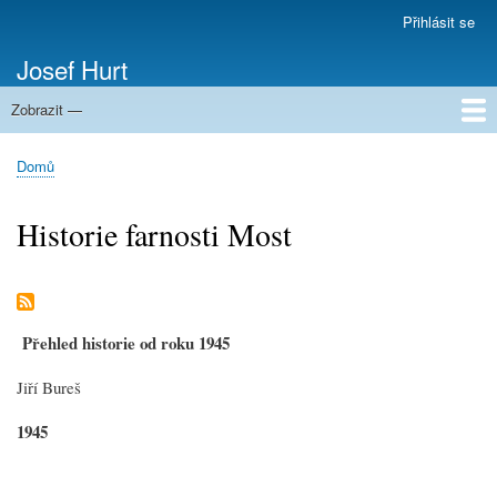
Přejít
Přihlásit se
Menu
k
uživatelského
Josef Hurt
hlavnímu
účtu
obsahu
Zobrazit —
Domů
Domů
Drobečková
navigace
Historie farnosti Most
Přehled historie od roku 1945
Jiří Bureš
1945