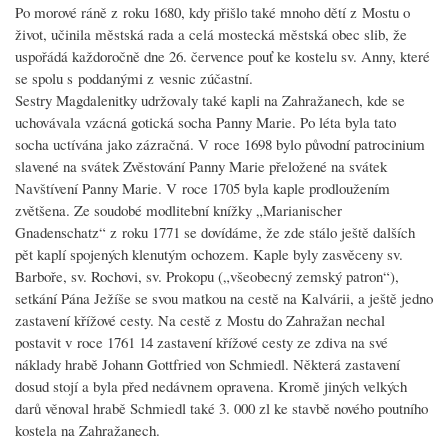
Po morové ráně z roku 1680, kdy přišlo také mnoho dětí z Mostu o
život, učinila městská rada a celá mostecká městská obec slib, že
uspořádá každoročně dne 26. července pouť ke kostelu sv. Anny, které
se spolu s poddanými z vesnic zúčastní.
Sestry Magdalenitky udržovaly také kapli na Zahražanech, kde se
uchovávala vzácná gotická socha Panny Marie. Po léta byla tato
socha uctívána jako zázračná. V roce 1698 bylo původní patrocinium
slavené na svátek Zvěstování Panny Marie přeložené na svátek
Navštívení Panny Marie. V roce 1705 byla kaple prodloužením
zvětšena. Ze soudobé modlitební knížky „Marianischer
Gnadenschatz“ z roku 1771 se dovídáme, že zde stálo ještě dalších
pět kaplí spojených klenutým ochozem. Kaple byly zasvěceny sv.
Barboře, sv. Rochovi, sv. Prokopu („všeobecný zemský patron“),
setkání Pána Ježíše se svou matkou na cestě na Kalvárii, a ještě jedno
zastavení křížové cesty. Na cestě z Mostu do Zahražan nechal
postavit v roce 1761 14 zastavení křížové cesty ze zdiva na své
náklady hrabě Johann Gottfried von Schmiedl. Některá zastavení
dosud stojí a byla před nedávnem opravena. Kromě jiných velkých
darů věnoval hrabě Schmiedl také 3. 000 zl ke stavbě nového poutního
kostela na Zahražanech.