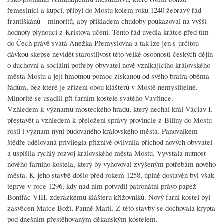
řemeslníci a kupci, přibyl do Mostu kolem roku 1240 žebravý řád
františkánů – minoritů, aby příkladem chudoby poukazoval na vyšší
hodnoty plynoucí z Kristova učení. Tento řád uvedla krátce před tím
do Čech právě svatá Anežka Přemyslovna a tak lze jen s určitou
dávkou skepse nevidět starostlivost této velké osobnosti českých dějin
o duchovní a sociální potřeby obyvatel nově vznikajícího královského
města Mostu a její hmotnou pomoc získanou od svého bratra oběma
řádům, bez které je zřízení obou klášterů v Mostě nemyslitelné.
Minorité se usadili při farním kostele svatého Vavřince.
Vzhledem k významu mosteckého hradu, který nechal král Václav I.
přestavět a vzhledem k přeložení správy provincie z Bíliny do Mostu
rostl i význam nyní budovaného královského města. Panovníkem
štědře udělovaná privilegia příznivě ovlivnila příchod nových obyvatel
a uspíšila rychlý rozvoj královského města Mostu. Vyvstala nutnost
nového farního kostela, který by vyhovoval zvýšeným potřebám nového
města. K jeho stavbě došlo před rokem 1258, úplně dostavěn byl však
teprve v roce 1296, kdy nad ním potvrdil patronátní právo papež
Bonifác VIII. zderazkému klášteru křižovníků. Nový farní kostel byl
zasvěcen Matce Boží, Panně Marii. Z této stavby se dochovala krypta
pod dnešním přestěhovaným děkanským kostelem.