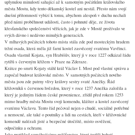
uplynulou minulostí sahající až k samotným počátkům královského
města Mostu, kdy tento děkanský kostel ani nestál. Přesto nám svojí
dnešní přítomností vybízí k tomu, abychom alespoň v duchu nechali
před námi proběhnout události, často i pohnuté děje, ze života
křesťanského společenství věřících, jak je zde v Mostě prožívalo ve
svých dávno i nedávno minulých generacích.
V mlhavých počátcích tohoto místa stála zde pod mosteckým hradem
tržní osada, která měla již farní kostel zasvěcený svatému Vavřinci.
Osadu vlastnil Kojata, syn Hrabišův, který ji v roce 1227 odkázal řádu
rytířů s červeným křížem v Praze na Zderaze.
Krátce po smrti Kojaty stáhl král Václav I. Most pod vlastní správu a
započal budovat královské město. V samotných počátcích nového
města jsou zde patrny vlivy královy sestry svaté Anežky. Řád
křižovníků s červenou hvězdou, který v roce 1237 Anežka založila a
který je jediným řádem české provenience, zřídil před rokem 1253
mimo hradby města Mostu svoji komendu, klášter a kostel zasvěcený
svatému Václavu. Tento řád pečoval nejen o chudé, sociálně potřebné
a nemocné, ale také o poutníky a lidi na cestách, kteří v křižovnické
komendě nalézali jisté a bezpečné útočiště, místo osvěžení,
odpočinku a ochranu.
Jako protiklad vzmáhajícímu měšťanstvu, které tvořili bohatí