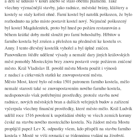
a dětí se udusilo v kouři anebo se stalo obětmi plamenů. Také
všechny význačnější stavby, jako radnice, městské brány, kláštery a
kostely se staly kořistí ohně. Farní kostel byl natolik poškozen, že bylo
rozhodnuto na jeho místo postavit kostel nový. Nejméně poškozený
byl kostel Magdalenitek, proto byl hned po požáru restaurován a
během krátké doby mohl sloužit pro farní bohoslužby. Hřbitov u
farního kostela byl zrušen a přeložen na předměstí ke kostelu sv.
Anny. I tento dřevěný kostelík vyhořel a byl úplně zničen.
Panovníkem štědře udělené výsady a nemalé dary jiných královských
měst pomohly Mosteckým brzy znovu postavit svoje požárem zničené
město. Král Vladislav II. povolil městu Mostu použít i výnosů
z nadací a církevních statků ke znovupostavení města.
Město Most, které bylo od roku 1501 patronem farního kostela, mělo
nemalé starosti také se znovupostavením nového farního kostela,
nedisponovalo však potřebnými prostředky, protože stavba nové
radnice, nových městských bran a dalších veřejných budov a zařízení
vyčerpala všechny finanční prostředky, které město mělo. Král Ludvík
udělil roce 1516 povolení k uspořádání sbírky ve všech zemích koruny
české na stavbu nového mosteckého kostela. Na žádost města Mostu
propůjčil papež Lev X. odpustky všem, kdo přispěli na stavbu farního
kostela v Mostě ve výši rovnající se týdennímu vydání na živobytí.