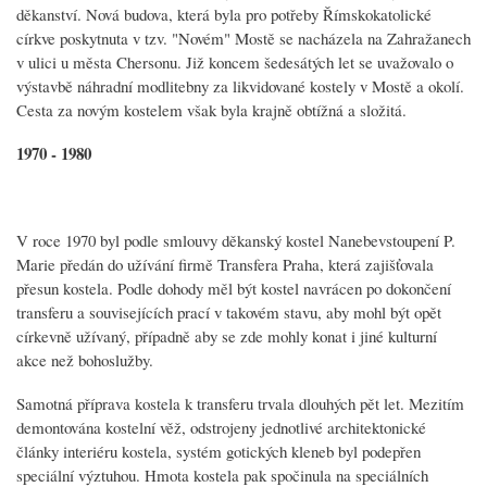
děkanství. Nová budova, která byla pro potřeby Římskokatolické
církve poskytnuta v tzv. "Novém" Mostě se nacházela na Zahražanech
v ulici u města Chersonu. Již koncem šedesátých let se uvažovalo o
výstavbě náhradní modlitebny za likvidované kostely v Mostě a okolí.
Cesta za novým kostelem však byla krajně obtížná a složitá.
1970 - 1980
V roce 1970 byl podle smlouvy děkanský kostel Nanebevstoupení P.
Marie předán do užívání firmě Transfera Praha, která zajišťovala
přesun kostela. Podle dohody měl být kostel navrácen po dokončení
transferu a souvisejících prací v takovém stavu, aby mohl být opět
církevně užívaný, případně aby se zde mohly konat i jiné kulturní
akce než bohoslužby.
Samotná příprava kostela k transferu trvala dlouhých pět let. Mezitím
demontována kostelní věž, odstrojeny jednotlivé architektonické
články interiéru kostela, systém gotických kleneb byl podepřen
speciální výztuhou. Hmota kostela pak spočinula na speciálních