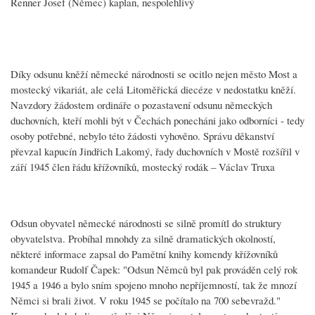
Renner Josef (Němec) kaplan, nespolehlivý
Díky odsunu kněží německé národnosti se ocitlo nejen město Most a
mostecký vikariát, ale celá Litoměřická diecéze v nedostatku kněží.
Navzdory žádostem ordináře o pozastavení odsunu německých
duchovních, kteří mohli být v Čechách ponecháni jako odborníci - tedy
osoby potřebné, nebylo této žádosti vyhověno. Správu děkanství
převzal kapucín Jindřich Lakomý, řady duchovních v Mostě rozšířil v
září 1945 člen řádu křížovníků, mostecký rodák – Václav Truxa
Odsun obyvatel německé národnosti se silně promítl do struktury
obyvatelstva. Probíhal mnohdy za silně dramatických okolností,
některé informace zapsal do Pamětní knihy komendy křížovníků
komandeur Rudolf Čapek: "Odsun Němců byl pak prováděn celý rok
1945 a 1946 a bylo sním spojeno mnoho nepříjemností, tak že mnozí
Němci si brali život. V roku 1945 se počítalo na 700 sebevražd."