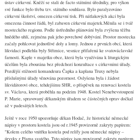
ústav církevní. Kněží se stali de facto státními úředníky, pro výkon
své funkce bylo třeba tzv. státního souhlasu. Bylo paralyzováno
církevní školství, omezen církevní tisk. Při nátlakových akcí byla
omezena činnost řádů, byl zabaven církevní majetek.Měnila se i tvář
mosteckého regionu. Podle ústředního plánování byla zvýšena těžba
hnědého uhlí, zejména pak jeho povrchové dobývání. Prostor mostecka
začaly pohlcovat jednotlivé doly a lomy. Jednou z prvních obcí, která
likvidaci podlehla byly Střimice, vesnice přifařená ke svatováclavské
farnosti. Kaple v majetku obce, která byla využívána k liturgickým
účelům byla zbourána bez předchozí konzultace s církevními úřady.
Pozdější stížnosti komandeura Čapka a kaplana Truxy nebyla
příslušnými úřady věnována pozornost. Oslyšena byla i žádost
likvidátorovi obce, tehdejšímu SHR, o příspěvek na renovaci kostela
sv. Václava, která proběhla na podzim 1948. Kostel Nenebevstoupení
P. Marie, spravovaný děkanským úřadem se částečných oprav dočkal
až v padesátých letech.
Ještě v roce 1950 upozorňuje děkan Hodač, že historické německé
nápisy v prostoru kostela jsou od r.1945 provizorně zakryty papírem:
"Kolem celého vnitřku kostela pod relífy jsou německé nápisy –
úryvky z Písma svatého. Tyto nápisy jsou provizorně zakryty papírem.