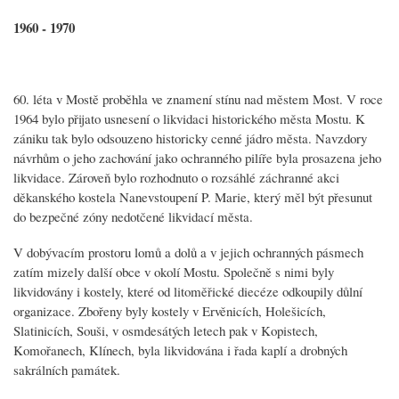
1960 - 1970
60. léta v Mostě proběhla ve znamení stínu nad městem Most. V roce
1964 bylo přijato usnesení o likvidaci historického města Mostu. K
zániku tak bylo odsouzeno historicky cenné jádro města. Navzdory
návrhům o jeho zachování jako ochranného pilíře byla prosazena jeho
likvidace. Zároveň bylo rozhodnuto o rozsáhlé záchranné akci
děkanského kostela Nanevstoupení P. Marie, který měl být přesunut
do bezpečné zóny nedotčené likvidací města.
V dobývacím prostoru lomů a dolů a v jejich ochranných pásmech
zatím mizely další obce v okolí Mostu. Společně s nimi byly
likvidovány i kostely, které od litoměřické diecéze odkoupily důlní
organizace. Zbořeny byly kostely v Ervěnicích, Holešicích,
Slatinicích, Souši, v osmdesátých letech pak v Kopistech,
Komořanech, Klínech, byla likvidována i řada kaplí a drobných
sakrálních památek.