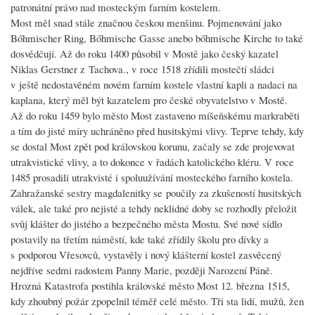
patronátní právo nad mosteckým farním kostelem.
Most měl snad stále značnou českou menšinu. Pojmenování jako
Bőhmischer Ring, Bőhmische Gasse anebo bőhmische Kirche to také
dosvědčují. Až do roku 1400 působil v Mostě jako český kazatel
Niklas Gerstner z Tachova., v roce 1518 zřídili mostečtí sládci
v ještě nedostavěném novém farním kostele vlastní kapli a nadaci na
kaplana, který měl být kazatelem pro české obyvatelstvo v Mostě.
Až do roku 1459 bylo město Most zastaveno míšeňskému markraběti
a tím do jisté míry uchráněno před husitskými vlivy. Teprve tehdy, kdy
se dostal Most zpět pod královskou korunu, začaly se zde projevovat
utrakvistické vlivy, a to dokonce v řadách katolického kléru. V roce
1485 prosadili utrakvisté i spoluužívání mosteckého farního kostela.
Zahražanské sestry magdalenitky se poučily za zkušeností husitských
válek, ale také pro nejisté a tehdy neklidné doby se rozhodly přeložit
svůj klášter do jistého a bezpečného města Mostu. Své nové sídlo
postavily na třetím náměstí, kde také zřídily školu pro dívky a
s podporou Vřesovců, vystavěly i nový klášterní kostel zasvěcený
nejdříve sedmi radostem Panny Marie, později Narození Páně.
Hrozná Katastrofa postihla královské město Most 12. března 1515,
kdy zhoubný požár zpopelnil téměř celé město. Tři sta lidí, mužů, žen