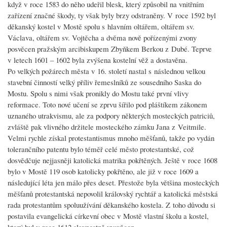
když v roce 1583 do něho udeřil blesk, který způsobil na vnitřním
zařízení značné škody, ty však byly brzy odstraněny. V roce 1592 byl
děkanský kostel v Mostě spolu s hlavním oltářem, oltářem sv.
Václava, oltářem sv. Vojtěcha a dvěma nově pořízenými zvony
posvěcen pražským arcibiskupem Zbyňkem Berkou z Dubé. Teprve
v letech 1601 – 1602 byla zvýšena kostelní věž a dostavěna.
Po velkých požárech města v 16. století nastal s následnou velkou
stavební činností velký příliv řemeslníků ze sousedního Saska do
Mostu. Spolu s nimi však pronikly do Mostu také první vlivy
reformace. Toto nové učení se zprvu šířilo pod pláštíkem zákonem
uznaného utrakvismu, ale za podpory některých mosteckých patriciů,
zvláště pak vlivného držitele mosteckého zámku Jana z Veitmile.
Velmi rychle získal protestantismus mnoho měšťanů, takže po vydán
tolerančního patentu bylo téměř celé město protestantské, což
dosvědčuje nejjasněji katolická matrika pokřtěných. Ještě v roce 1608
bylo v Mostě 119 osob katolicky pokřtěno, ale již v roce 1609 a
následující léta jen málo přes deset. Přestože byla většina mosteckých
měšťanů protestantská nepovolil královský rychtář a katolická městská
rada protestantům spoluužívání děkanského kostela. Z toho důvodu si
postavila evangelická církevní obec v Mostě vlastní školu a kostel,
který byl v roce 1612 slavnostně vysvěcen.