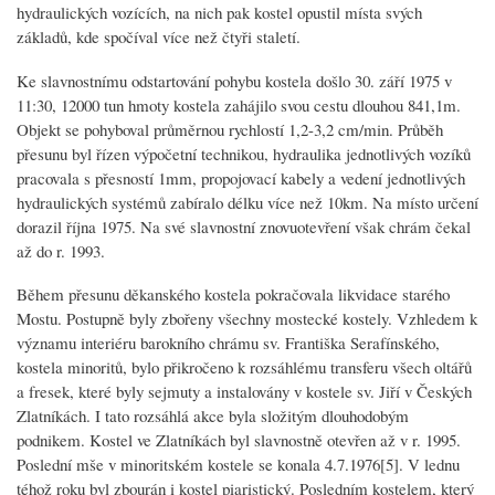
hydraulických vozících, na nich pak kostel opustil místa svých
základů, kde spočíval více než čtyři staletí.
Ke slavnostnímu odstartování pohybu kostela došlo 30. září 1975 v
11:30, 12000 tun hmoty kostela zahájilo svou cestu dlouhou 841,1m.
Objekt se pohyboval průměrnou rychlostí 1,2-3,2 cm/min. Průběh
přesunu byl řízen výpočetní technikou, hydraulika jednotlivých vozíků
pracovala s přesností 1mm, propojovací kabely a vedení jednotlivých
hydraulických systémů zabíralo délku více než 10km. Na místo určení
dorazil října 1975. Na své slavnostní znovuotevření však chrám čekal
až do r. 1993.
Během přesunu děkanského kostela pokračovala likvidace starého
Mostu. Postupně byly zbořeny všechny mostecké kostely. Vzhledem k
významu interiéru barokního chrámu sv. Františka Serafínského,
kostela minoritů, bylo přikročeno k rozsáhlému transferu všech oltářů
a fresek, které byly sejmuty a instalovány v kostele sv. Jiří v Českých
Zlatníkách. I tato rozsáhlá akce byla složitým dlouhodobým
podnikem. Kostel ve Zlatníkách byl slavnostně otevřen až v r. 1995.
Poslední mše v minoritském kostele se konala 4.7.1976[5]. V lednu
téhož roku byl zbourán i kostel piaristický. Posledním kostelem, který