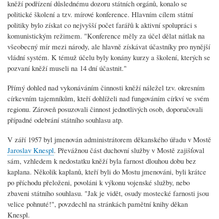
kněží podřízení důslednému dozoru státních orgánů, konalo se
politické školení a tzv. mírové konference. Hlavním cílem státní
politiky bylo získat co nejvyšší počet farářů k aktivní spolupráci s
komunistickým režimem. "Konference měly za účel dělat nátlak na
všeobecný mír mezi národy, ale hlavně získávat účastníky pro nynější
vládní systém. K témuž účelu byly konány kurzy a školení, kterých se
pozvaní kněží museli na 14 dní účastnit."
Přímý dohled nad vykonáváním činnosti kněží náležel tzv. okresním
církevním tajemníkům, kteří dohlíželi nad fungováním církví ve svém
regionu. Zároveň posuzovali činnost jednotlivých osob, doporučovali
případné odebrání státního souhlasu atp.
V září 1957 byl jmenován administrátorem děkanského úřadu v Mostě
Jaroslav Knespl
. Převážnou část duchovní služby v Mostě zajišťoval
sám, vzhledem k nedostatku kněží byla farnost dlouhou dobu bez
kaplana. Několik kaplanů, kteří byli do Mostu jmenováni, byli krátce
po příchodu přeloženi, povoláni k výkonu vojenské služby, nebo
zbaveni státního souhlasu. "Jak je vidět, osudy mostecké farnosti jsou
velice pohnuté!", povzdechl na stránkách pamětní knihy děkan
Knespl.