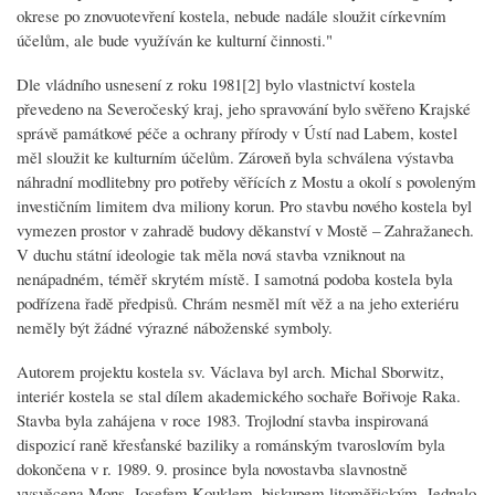
okrese po znovuotevření kostela, nebude nadále sloužit církevním
účelům, ale bude využíván ke kulturní činnosti."
Dle vládního usnesení z roku 1981[2] bylo vlastnictví kostela
převedeno na Severočeský kraj, jeho spravování bylo svěřeno Krajské
správě památkové péče a ochrany přírody v Ústí nad Labem, kostel
měl sloužit ke kulturním účelům. Zároveň byla schválena výstavba
náhradní modlitebny pro potřeby věřících z Mostu a okolí s povoleným
investičním limitem dva miliony korun. Pro stavbu nového kostela byl
vymezen prostor v zahradě budovy děkanství v Mostě – Zahražanech.
V duchu státní ideologie tak měla nová stavba vzniknout na
nenápadném, téměř skrytém místě. I samotná podoba kostela byla
podřízena řadě předpisů. Chrám nesměl mít věž a na jeho exteriéru
neměly být žádné výrazné náboženské symboly.
Autorem projektu kostela sv. Václava byl arch. Michal Sborwitz,
interiér kostela se stal dílem akademického sochaře Bořivoje Raka.
Stavba byla zahájena v roce 1983. Trojlodní stavba inspirovaná
dispozicí raně křesťanské baziliky a románským tvaroslovím byla
dokončena v r. 1989. 9. prosince byla novostavba slavnostně
vysvěcena Mons. Josefem Kouklem, biskupem litoměřickým. Jednalo