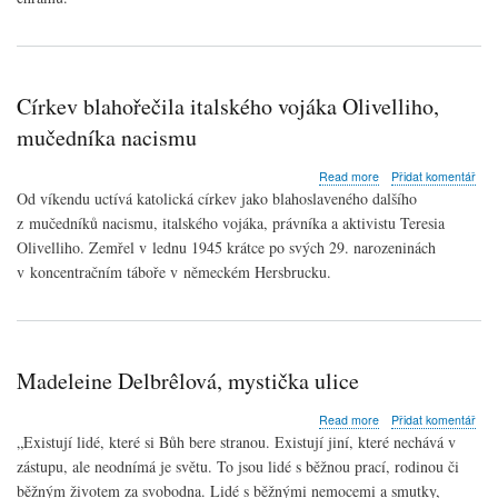
v
nebi
Církev blahořečila italského vojáka Olivelliho,
mučedníka nacismu
about
Read more
Přidat komentář
Církev
Od víkendu uctívá katolická církev jako blahoslaveného dalšího
blahořečila
z mučedníků nacismu, italského vojáka, právníka a aktivistu Teresia
italského
Olivelliho. Zemřel v lednu 1945 krátce po svých 29. narozeninách
vojáka
Olivelliho,
v koncentračním táboře v německém Hersbrucku.
mučedníka
nacismu
Madeleine Delbrêlová, mystička ulice
about
Read more
Přidat komentář
Madeleine
„Existují lidé, které si Bůh bere stranou. Existují jiní, které nechává v
Delbrêlová,
zástupu, ale neodnímá je světu. To jsou lidé s běžnou prací, rodinou či
mystička
běžným životem za svobodna. Lidé s běžnými nemocemi a smutky,
ulice