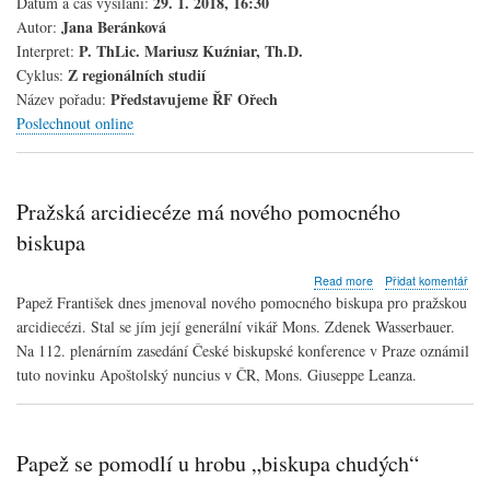
29. 1. 2018, 16:30
Datum a čas vysílání:
Jana Beránková
Autor:
P. ThLic. Mariusz Kuźniar, Th.D.
Interpret:
Z regionálních studií
Cyklus:
Představujeme ŘF Ořech
Název pořadu:
Poslechnout online
Pražská arcidiecéze má nového pomocného
biskupa
about
Read more
Přidat komentář
Pražská
Papež František dnes jmenoval nového pomocného biskupa pro pražskou
arcidiecéze
arcidiecézi. Stal se jím její generální vikář Mons. Zdenek Wasserbauer.
má
Na 112. plenárním zasedání České biskupské konference v Praze oznámil
nového
pomocného
tuto novinku Apoštolský nuncius v ČR, Mons. Giuseppe Leanza.
biskupa
Papež se pomodlí u hrobu „biskupa chudých“