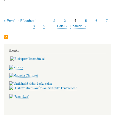
František
First
« První
Předchozí
‹ Předchozí
Stránka
1
Stránka
2
Stránka
3
Aktuální
4
Stránka
5
Stránka
6
Strán
7
Pagination
page
stránka
stránka
Stránka
8
Stránka
9
…
Následující
Další ›
Poslední
Poslední »
stránka
stránka
ikonky