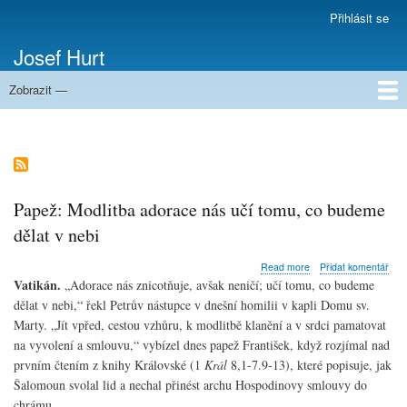
Přejít
Přihlásit se
Menu
k
uživatelského
Josef Hurt
hlavnímu
účtu
obsahu
Zobrazit —
Domů
Papež: Modlitba adorace nás učí tomu, co budeme
dělat v nebi
about
Read more
Přidat komentář
Papež:
Vatikán.
„Adorace nás znicotňuje, avšak neničí; učí tomu, co budeme
Modlitba
dělat v nebi,“ řekl Petrův nástupce v dnešní homilii v kapli Domu sv.
adorace
Marty. „Jít vpřed, cestou vzhůru, k modlitbě klanění a v srdci pamatovat
nás
učí
na vyvolení a smlouvu,“ vybízel dnes papež František, když rozjímal nad
tomu,
prvním čtením z knihy Královské (1
Král
8,1-7.9-13), které popisuje, jak
co
Šalomoun svolal lid a nechal přinést archu Hospodinovy smlouvy do
budeme
chrámu.
dělat