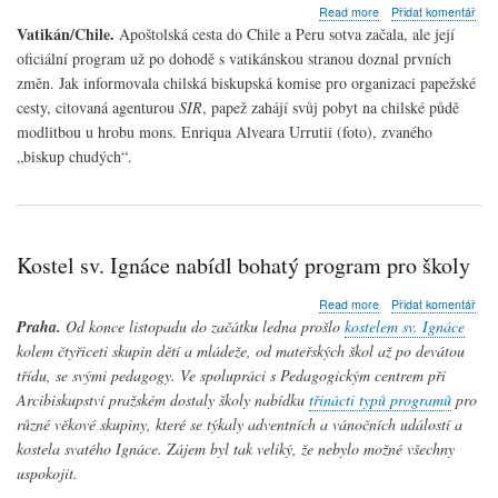
about
Read more
Přidat komentář
Papež
Vatikán/Chile.
Apoštolská cesta do Chile a Peru sotva začala, ale její
se
oficiální program už po dohodě s vatikánskou stranou doznal prvních
pomodlí
změn. Jak informovala chilská biskupská komise pro organizaci papežské
u
hrobu
cesty, citovaná agenturou
SIR
, papež zahájí svůj pobyt na chilské půdě
„biskupa
modlitbou u hrobu mons. Enriqua Alveara Urrutii (foto), zvaného
chudých“
„biskup chudých“.
Kostel sv. Ignáce nabídl bohatý program pro školy
about
Read more
Přidat komentář
Kostel
Praha.
Od konce listopadu do začátku ledna prošlo
kostelem sv. Ignáce
sv.
kolem čtyřiceti skupin dětí a mládeže, od mateřských škol až po devátou
Ignáce
třídu, se svými pedagogy. Ve spolupráci s Pedagogickým centrem při
nabídl
bohatý
Arcibiskupství pražském dostaly školy nabídku
třinácti typů programů
pro
program
různé věkové skupiny, které se týkaly adventních a vánočních událostí a
pro
kostela svatého Ignáce. Zájem byl tak veliký, že nebylo možné všechny
školy
uspokojit.