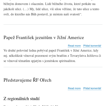
běžným domovem i ošacením. Lidé běžného života, které potkáte na
jakékoli ulici. (…) My, lidé ulice, vší silou věříme, že tato ulice a tento
svět, do kterého nás Bůh postavil, je místem naší svatosti“.
Papež František jezuitům v Jižní Americe
about
Read more
Přidat komentář
Papež
Ve druhé polovině ledna pobýval papež František v Jižní Americe, kdy
František
mj. několikrát věnoval pozornost svým bratřím z Tovaryšstva Ježíšova či
jezuitům
se věnoval tématům spjatým s jezuitskou spiritualitou.
v
Jižní
Americe
Představujeme ŘF Ořech
about
Read more
Přidat komentář
Představujeme
ŘF
Z regionálních studií
Ořech