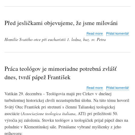
Před jesličkami objevujeme, že jsme milováni
about
Read more
Přidat komentář
Před
Homilie Svatého otce při eucharistii 1. ledna, baz. sv. Petra
jesličkami
objevujeme,
že
jsme
milováni
Práca teológov je mimoriadne potrebná zvlášť
dnes, tvrdí pápež František
about
Read more
Přidat komentář
Práca
Vatikán 29. decembra – Teológovia majú pre Cirkev v dnešnej
teológov
turbulentnej historickej chvíli nezastupiteľnú úlohu. Na túto tému hovoril
je
Svätý Otec František pri stretnutí s členmi Talianskej teologickej
mimoriadne
potrebná
asociácie (
Associazione teologica italiana
, ATI) pri príležitosti 50.
zvlášť
výročia jej založenia. Stovku teológov a teologičiek prijal pápež dnes na
dnes,
poludnie v Klementínskej sále. Prinášame vybrané myšlienky z jeho
tvrdí
príhovoru:
pápež