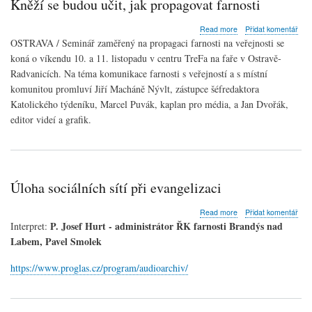
Kněží se budou učit, jak propagovat farnosti
katolických
kněží
about
Read more
Přidat komentář
Kněží
OSTRAVA / Seminář zaměřený na propagaci farnosti na veřejnosti se
se
koná o víkendu 10. a 11. listopadu v centru TreFa na faře v Ostravě-
budou
Radvanicích. Na téma komunikace farnosti s veřejností a s místní
učit,
jak
komunitou promluví Jiří Macháně Nývlt, zástupce šéfredaktora
propagovat
Katolického týdeníku
, Marcel Puvák,
kaplan
pro média, a Jan Dvořák,
farnosti
editor videí a grafik.
Úloha sociálních sítí při evangelizaci
about
Read more
Přidat komentář
Úloha
P. Josef Hurt - administrátor ŘK farnosti Brandýs nad
Interpret:
sociálních
Labem, Pavel Smolek
sítí
při
https://www.proglas.cz/program/audioarchiv/
evangelizaci