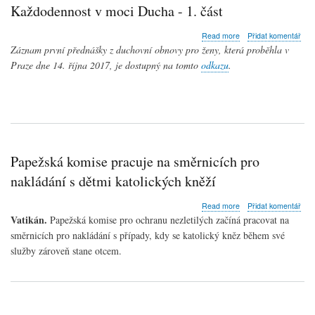
Každodennost v moci Ducha - 1. část
about
Read more
Přidat komentář
Každodennost
Záznam první přednášky z duchovní obnovy pro ženy, která proběhla v
v
Praze dne 14. října 2017, je dostupný na tomto
odkazu
.
moci
Ducha
-
1.
část
Papežská komise pracuje na směrnicích pro
nakládání s dětmi katolických kněží
about
Read more
Přidat komentář
Papežská
Vatikán.
Papežská komise pro ochranu nezletilých začíná pracovat na
komise
směrnicích pro nakládání s případy, kdy se katolický kněz během své
pracuje
služby zároveň stane otcem.
na
směrnicích
pro
nakládání
s
dětmi