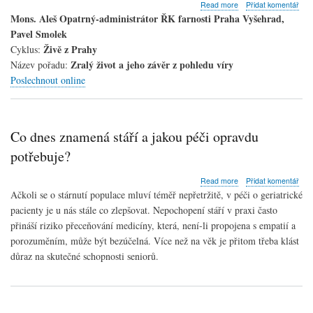
about
Read more
Přidat komentář
Zralý
Mons. Aleš Opatrný-administrátor ŘK farnosti Praha Vyšehrad,
život
Pavel Smolek
a
Živě z Prahy
Cyklus:
jeho
Zralý život a jeho závěr z pohledu víry
závěr
Název pořadu:
z
Poslechnout online
pohledu
víry
Co dnes znamená stáří a jakou péči opravdu
potřebuje?
about
Read more
Přidat komentář
Co
Ačkoli se o stárnutí populace mluví téměř nepřetržitě, v péči o geriatrické
dnes
pacienty je u nás stále co zlepšovat. Nepochopení stáří v praxi často
znamená
přináší riziko přeceňování medicíny, která, není-li propojena s empatií a
stáří
a
porozuměním, může být bezúčelná. Více než na věk je přitom třeba klást
jakou
důraz na skutečné schopnosti seniorů.
péči
opravdu
potřebuje?