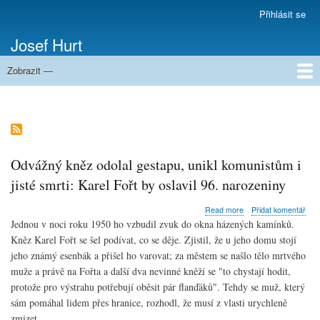
Přejít
Přihlásit se
Menu
k
uživatelského
Josef Hurt
hlavnímu
účtu
obsahu
Zobrazit —
Domů
Odvážný kněz odolal gestapu, unikl komunistům i
jisté smrti: Karel Fořt by oslavil 96. narozeniny
about
Read more
Přidat komentář
Odvážný
Jednou v noci roku 1950 ho vzbudil zvuk do okna házených kamínků.
kněz
Kněz
Karel Fořt se šel podívat, co se děje. Zjistil, že u jeho domu stojí
odolal
jeho známý esenbák a přišel ho varovat; za městem se našlo tělo mrtvého
gestapu,
unikl
muže a právě na Fořta a další dva nevinné
kněží
se "to chystají hodit,
komunistům
protože pro výstrahu potřebují oběsit pár flanďáků". Tehdy se muž, který
i
sám pomáhal lidem přes hranice, rozhodl, že musí z vlasti urychleně
jisté
zmizet.
smrti: