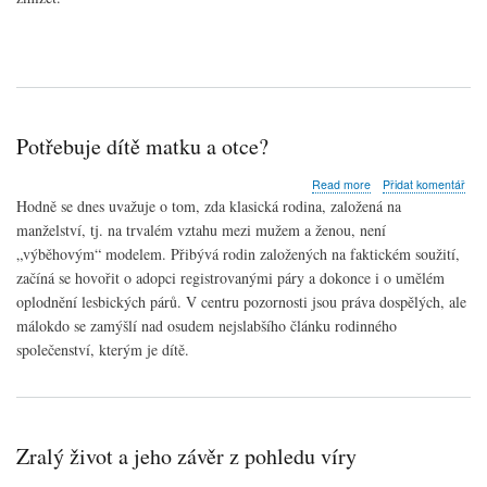
Karel
Fořt
by
oslavil
96.
narozeniny
Potřebuje dítě matku a otce?
about
Read more
Přidat komentář
Potřebuje
Hodně se dnes uvažuje o tom, zda klasická rodina, založená na
dítě
manželství, tj. na trvalém vztahu mezi mužem a ženou, není
matku
„výběhovým“ modelem. Přibývá rodin založených na faktickém soužití,
a
otce?
začíná se hovořit o adopci registrovanými páry a dokonce i o umělém
oplodnění lesbických párů. V centru pozornosti jsou práva dospělých, ale
málokdo se zamýšlí nad osudem nejslabšího článku rodinného
společenství, kterým je dítě.
Zralý život a jeho závěr z pohledu víry