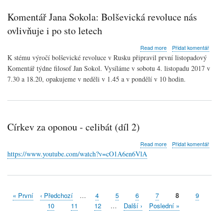
Komentář Jana Sokola: Bolševická revoluce nás
ovlivňuje i po sto letech
about
Read more
Přidat komentář
Komentář
K stému výročí bolševické revoluce v Rusku připravil první listopadový
Jana
Komentář týdne filosof Jan Sokol. Vysíláme v sobotu 4. listopadu 2017 v
Sokola:
7.30 a 18.20, opakujeme v neděli v 1.45 a v pondělí v 10 hodin.
Bolševická
revoluce
nás
ovlivňuje
i
po
Církev za oponou - celibát (díl 2)
sto
letech
about
Read more
Přidat komentář
Církev
https://www.youtube.com/watch?v=cO1A6en6VlA
za
oponou
-
celibát
(díl
First
« První
Předchozí
‹ Předchozí
…
Stránka
4
Stránka
5
Stránka
6
Stránka
7
Aktuální
8
Stránka
9
2)
Pagination
page
stránka
stránka
Stránka
10
Stránka
11
Stránka
12
…
Následující
Další ›
Poslední
Poslední »
stránka
stránka