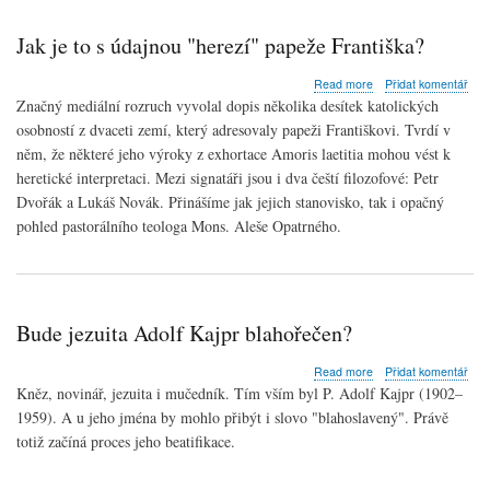
Jak je to s údajnou "herezí" papeže Františka?
about
Read more
Přidat komentář
Jak
Značný mediální rozruch vyvolal dopis několika desítek
katolických
je
osobností z dvaceti zemí, který adresovaly
papeži
Františkovi. Tvrdí v
to
něm, že některé jeho výroky z exhortace Amoris laetitia mohou vést k
s
údajnou
heretické interpretaci. Mezi signatáři jsou i dva čeští filozofové: Petr
"herezí"
Dvořák a Lukáš Novák. Přinášíme jak jejich stanovisko, tak i opačný
papeže
pohled pastorálního
teologa
Mons. Aleše Opatrného.
Františka?
Bude jezuita Adolf Kajpr blahořečen?
about
Read more
Přidat komentář
Bude
Kněz
, novinář,
jezuita
i
mučedník
. Tím vším byl P. Adolf Kajpr (1902–
jezuita
1959). A u jeho jména by mohlo přibýt i slovo "
blahoslavený
". Právě
Adolf
totiž začíná proces jeho beatifikace.
Kajpr
blahořečen?