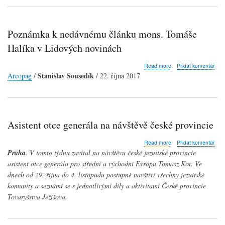
Poznámka k nedávnému článku mons. Tomáše
Halíka v Lidových novinách
about
Read more
Přidat komentář
Poznámka
Stanislav Sousedík
Areopag
/
/ 22. října 2017
k
nedávnému
článku
mons.
Tomáše
Asistent otce generála na návštěvě české provincie
Halíka
v
about
Lidových
Read more
Přidat komentář
Asistent
novinách
Praha
. V tomto týdnu zavítal na návštěvu české jezuitské provincie
otce
asistent otce generála pro střední a východní Evropu Tomasz Kot. Ve
generála
dnech od 29. října do 4. listopadu postupně navštíví všechny jezuitské
na
návštěvě
komunity a seznámí se s jednotlivými díly a aktivitami České provincie
české
Tovaryšstva Ježíšova.
provincie