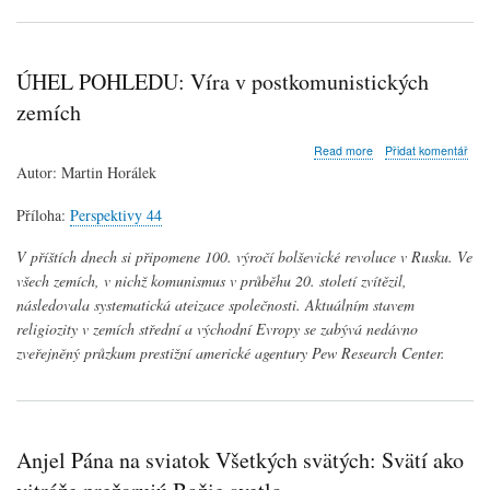
ÚHEL POHLEDU: Víra v postkomunistických
zemích
about
Read more
Přidat komentář
ÚHEL
Autor: Martin Horálek
POHLEDU:
Víra
Příloha:
Perspektivy 44
v
postkomunistických
V příštích dnech si připomene 100. výročí bolševické revoluce v Rusku. Ve
zemích
všech zemích, v nichž komunismus v průběhu 20. století zvítězil,
následovala systematická ateizace společnosti. Aktuálním stavem
religiozity v zemích střední a východní Evropy se zabývá nedávno
zveřejněný průzkum prestižní americké agentury Pew Research Center.
Anjel Pána na sviatok Všetkých svätých: Svätí ako