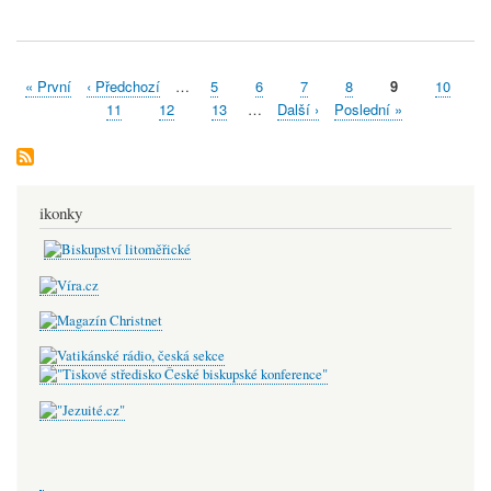
First
« První
Předchozí
‹ Předchozí
…
Stránka
5
Stránka
6
Stránka
7
Stránka
8
Aktuální
9
Stránka
10
Pagination
page
stránka
stránka
Stránka
11
Stránka
12
Stránka
13
…
Následující
Další ›
Poslední
Poslední »
stránka
stránka
ikonky