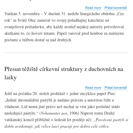
about
Read more
Přidat komentář
Anjel
Vatikán 5. novembra – V dnešnú 31. nedeľu liturgického obdobia „Cez
Pána
rok“ sa Svätý Otec zameral vo svojej poludňajšej katechéze na
s
evanjeliovú požiadavku, aby každý nositeľ nejakej autority potvrdzoval
pápežom
Františkom:
skutkami to, čo hovorí ústami. Pápež varoval pred honbou za márnymi
Autorita
poctami a túžbou dostať sa nad druhých.
sa
rodí
z
dobrého
príkladu
Přesun těžiště církevní struktury z duchovních na
laiky
about
Read more
Přidat komentář
Přesun
Ještě na počátku 20. století prohlásil v jedné encyklice papež Pius:
těžiště
„Jedině shromáždění pastýřů je nadáno právem a autoritou řídit a
církevní
vládnout. Lid nemá jiné právo než nechat se vést jako poslušné stádo
struktury
z
následující pastýře.“ (
Vehementer nos
, 1906) Naproti tomu Druhý
duchovních
vatikánský koncil přibližně o šedesát let později učí:
„
Posvěcení pastýři si
na
dobře uvědomují, jak velice laici pracují pro dobro celé církve.
laiky