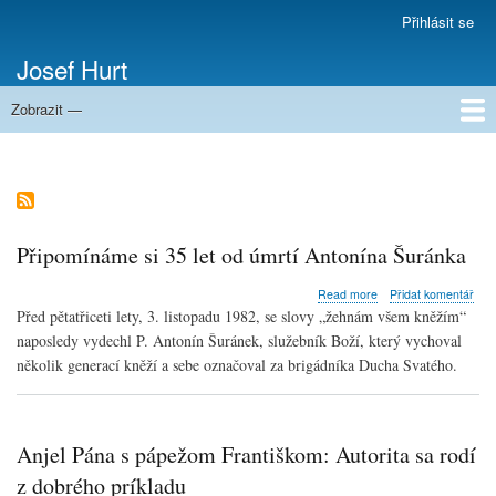
Přejít
Přihlásit se
Menu
k
uživatelského
Josef Hurt
hlavnímu
účtu
obsahu
Zobrazit —
Domů
Připomínáme si 35 let od úmrtí Antonína Šuránka
about
Read more
Přidat komentář
Připomínáme
Před pětatřiceti lety, 3. listopadu 1982, se slovy „žehnám všem kněžím“
si
naposledy vydechl P. Antonín Šuránek, služebník Boží, který vychoval
35
několik generací kněží a sebe označoval za brigádníka Ducha Svatého.
let
od
úmrtí
Antonína
Šuránka
Anjel Pána s pápežom Františkom: Autorita sa rodí
z dobrého príkladu