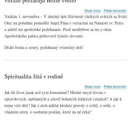
vitráže prežarujú Božie svetlo
about
Read more
Přidat komentář
Anjel
Vatikán 1. novembra – V dnešný deň Slávnosti všetkých svätých sa Svätý
Pána
Otec na poludnie pomodlil Anjel Pána s veriacimi na Námestí sv. Petra
na
a udelil im apoštolské požehnanie. Pred modlitbou sa im z okna
sviatok
Všetkých
Apoštolského paláca prihovoril týmito slovami:
svätých:
Svätí
Drahí bratia a sestry, požehnaný sviatočný deň!
ako
vitráže
prežarujú
Božie
svetlo
Spiritualita žitá v rodině
about
Read more
Přidat komentář
Spiritualita
Jak žít život jinak než ryze konzumně? Hledat smysl života v
žitá
opravdových, upřímných a citově bohatých lidských vztazích? A jak k
v
tomu vést děti? Jak z nich udělat hledače pravdy o světě, o sobě, o
rodině
vlastním nitru, o osobním poslání, které na ně čeká?