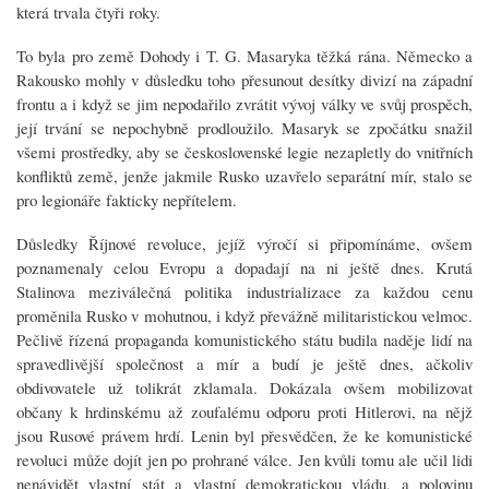
která trvala čtyři roky.
To byla pro země Dohody i T. G. Masaryka těžká rána. Německo a
Rakousko mohly v důsledku toho přesunout desítky divizí na západní
frontu a i když se jim nepodařilo zvrátit vývoj války ve svůj prospěch,
její trvání se nepochybně prodloužilo. Masaryk se zpočátku snažil
všemi prostředky, aby se československé legie nezapletly do vnitřních
konfliktů země, jenže jakmile Rusko uzavřelo separátní mír, stalo se
pro legionáře fakticky nepřítelem.
Důsledky Říjnové revoluce, jejíž výročí si připomínáme, ovšem
poznamenaly celou Evropu a dopadají na ni ještě dnes. Krutá
Stalinova meziválečná politika industrializace za každou cenu
proměnila Rusko v mohutnou, i když převážně militaristickou velmoc.
Pečlivě řízená propaganda komunistického státu budila naděje lidí na
spravedlivější společnost a mír a budí je ještě dnes, ačkoliv
obdivovatele už tolikrát zklamala. Dokázala ovšem mobilizovat
občany k hrdinskému až zoufalému odporu proti Hitlerovi, na nějž
jsou Rusové právem hrdí. Lenin byl přesvědčen, že ke komunistické
revoluci může dojít jen po prohrané válce. Jen kvůli tomu ale učil lidi
nenávidět vlastní stát a vlastní demokratickou vládu, a polovinu