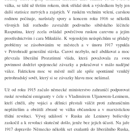
válka, se táhl už třetím rokem, útok střídal útok a výsledkem byly jen
další statisíce mrtvých a zajatých. V ruském vrchním velení, carskou
rodinou počínaje, narůstaly spory a koncem roku 1916 se několik
vlivných lidí rozhodlo zavraždit podivného sibiřského léčitele
Rasputina, který zcela ovládal pověrčivou ruskou carevnu a jejím
prostřednictvím i cara Mikuláše. K vojenským neúspěchům se přidaly
problémy se zásobováním ve městech a v únoru 1917 vypukla
v Petrohradě generální stávka. Carovi nezbylo, než abdikovat a moc
převzala liberální Prozatímní vláda, která považovala za svou
povinnost dodržet spojenecké závazky a pokračovat v málo nadějné
válce. Faktickou moc ve městě měl ale spíše spontánně vzniklý
petrohradský sovět, který si se závazky hlavu moc nelámal.
Už od roku 1915 začalo německé ministerstvo zahraničí podporovat
ruské revoluční emigranty v čele s Vladimírem Uljanovem-Leninem,
kteří chtěli, aby vojáci a dělníci přestali válčit proti zahraničním
nepřátelům a obrátili zbraně ve válku občanskou a v marxistickou
třídní revoluci. Vývoj událostí v Rusku ale Leninovy bolševiky
zaskočil a k revoluci skutečně došlo, jenže bez jejich účasti. Na jaře
1917 dopravilo Německo několik set exulantů do liberálního Ruska,