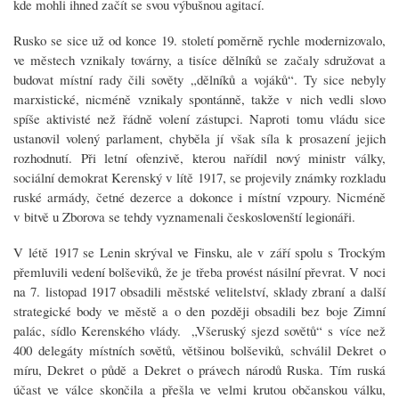
kde mohli ihned začít se svou výbušnou agitací.
Rusko se sice už od konce 19. století poměrně rychle modernizovalo,
ve městech vznikaly továrny, a tisíce dělníků se začaly sdružovat a
budovat místní rady čili sověty „dělníků a vojáků“. Ty sice nebyly
marxistické, nicméně vznikaly spontánně, takže v nich vedli slovo
spíše aktivisté než řádně volení zástupci. Naproti tomu vládu sice
ustanovil volený parlament, chyběla jí však síla k prosazení jejich
rozhodnutí. Při letní ofenzivě, kterou nařídil nový ministr války,
sociální demokrat Kerenský v lítě 1917, se projevily známky rozkladu
ruské armády, četné dezerce a dokonce i místní vzpoury. Nicméně
v bitvě u Zborova se tehdy vyznamenali českoslovenští legionáři.
V létě 1917 se Lenin skrýval ve Finsku, ale v září spolu s Trockým
přemluvili vedení bolševiků, že je třeba provést násilní převrat. V noci
na 7. listopad 1917 obsadili městské velitelství, sklady zbraní a další
strategické body ve městě a o den později obsadili bez boje Zimní
palác, sídlo Kerenského vlády. „Všeruský sjezd sovětů“ s více než
400 delegáty místních sovětů, většinou bolševiků, schválil Dekret o
míru, Dekret o půdě a Dekret o právech národů Ruska. Tím ruská
účast ve válce skončila a přešla ve velmi krutou občanskou válku,