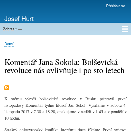
Přejít
Přihlásit se
Menu
k
uživatelského
Josef Hurt
hlavnímu
účtu
obsahu
Zobrazit —
Domů
Domů
Drobečková
navigace
Komentář Jana Sokola: Bolševická
revoluce nás ovlivňuje i po sto letech
K stému výročí bolševické revoluce v Rusku připravil první
listopadový Komentář týdne filosof Jan Sokol. Vysíláme v sobotu 4.
listopadu 2017 v 7.30 a 18.20, opakujeme v neděli v 1.45 a v pondělí v
10 hodin.
Strašný celoevropský konflikt, kterému dnes říkáme První světová