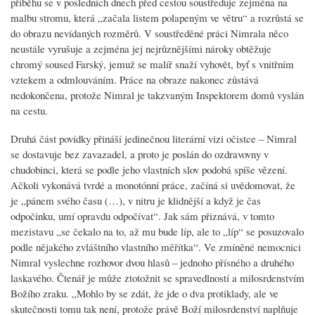
příběhu se v posledních dnech před cestou soustřeďuje zejména na
malbu stromu, která „začala listem polapeným ve větru“ a rozrůstá se
do obrazu nevídaných rozměrů. V soustředěné práci Nimrala něco
neustále vyrušuje a zejména jej nejrůznějšími nároky obtěžuje
chromý soused Farský, jemuž se malíř snaží vyhovět, byť s vnitřním
vztekem a odmlouváním. Práce na obraze nakonec zůstává
nedokončena, protože Nimral je takzvaným Inspektorem domů vyslán
na cestu.
Druhá část povídky přináší jedinečnou literární vizi očistce – Nimral
se dostavuje bez zavazadel, a proto je poslán do ozdravovny v
chudobinci, která se podle jeho vlastních slov podobá spíše vězení.
Ačkoli vykonává tvrdé a monotónní práce, začíná si uvědomovat, že
je „pánem svého času (…), v nitru je klidnější a když je čas
odpočinku, umí opravdu odpočívat“. Jak sám přiznává, v tomto
mezistavu „se čekalo na to, až mu bude líp, ale to „líp“ se posuzovalo
podle nějakého zvláštního vlastního měřítka“. Ve zmíněné nemocnici
Nimral vyslechne rozhovor dvou hlasů – jednoho přísného a druhého
laskavého. Čtenář je může ztotožnit se spravedlností a milosrdenstvím
Božího zraku. „Mohlo by se zdát, že jde o dva protiklady, ale ve
skutečnosti tomu tak není, protože právě Boží milosrdenství naplňuje