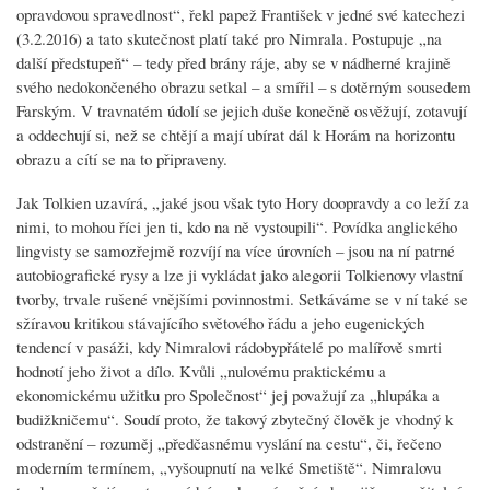
opravdovou spravedlnost“, řekl papež František v jedné své katechezi
(3.2.2016) a tato skutečnost platí také pro Nimrala. Postupuje „na
další předstupeň“ – tedy před brány ráje, aby se v nádherné krajině
svého nedokončeného obrazu setkal – a smířil – s dotěrným sousedem
Farským. V travnatém údolí se jejich duše konečně osvěžují, zotavují
a oddechují si, než se chtějí a mají ubírat dál k Horám na horizontu
obrazu a cítí se na to připraveny.
Jak Tolkien uzavírá, „jaké jsou však tyto Hory doopravdy a co leží za
nimi, to mohou říci jen ti, kdo na ně vystoupili“. Povídka anglického
lingvisty se samozřejmě rozvíjí na více úrovních – jsou na ní patrné
autobiografické rysy a lze ji vykládat jako alegorii Tolkienovy vlastní
tvorby, trvale rušené vnějšími povinnostmi. Setkáváme se v ní také se
sžíravou kritikou stávajícího světového řádu a jeho eugenických
tendencí v pasáži, kdy Nimralovi rádobypřátelé po malířově smrti
hodnotí jeho život a dílo. Kvůli „nulovému praktickému a
ekonomickému užitku pro Společnost“ jej považují za „hlupáka a
budižkničemu“. Soudí proto, že takový zbytečný člověk je vhodný k
odstranění – rozuměj „předčasnému vyslání na cestu“, či, řečeno
moderním termínem, „vyšoupnutí na velké Smetiště“. Nimralovu