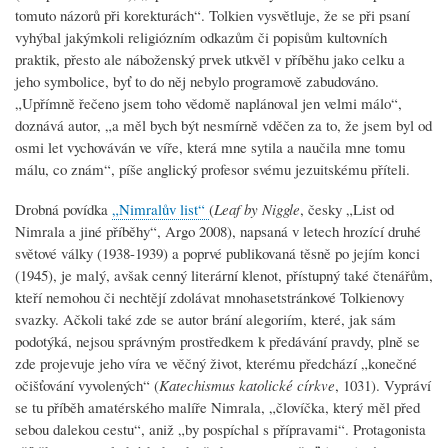
tomuto názorů při korekturách“. Tolkien vysvětluje, že se při psaní
vyhýbal jakýmkoli religiózním odkazům či popisům kultovních
praktik, přesto ale náboženský prvek utkvěl v příběhu jako celku a
jeho symbolice, byť to do něj nebylo programově zabudováno.
„Upřímně řečeno jsem toho vědomě naplánoval jen velmi málo“,
doznává autor, „a měl bych být nesmírně vděčen za to, že jsem byl od
osmi let vychováván ve víře, která mne sytila a naučila mne tomu
málu, co znám“, píše anglický profesor svému jezuitskému příteli.
Drobná povídka
„Nimralův list“
(
Leaf by Niggle
, česky „List od
Nimrala a jiné příběhy“, Argo 2008), napsaná v letech hrozící druhé
světové války (1938-1939) a poprvé publikovaná těsně po jejím konci
(1945), je malý, avšak cenný literární klenot, přístupný také čtenářům,
kteří nemohou či nechtějí zdolávat mnohasetstránkové Tolkienovy
svazky. Ačkoli také zde se autor brání alegoriím, které, jak sám
podotýká, nejsou správným prostředkem k předávání pravdy, plně se
zde projevuje jeho víra ve věčný život, kterému předchází „konečné
očišťování vyvolených“ (
Katechismus katolické církve
, 1031). Vypráví
se tu příběh amatérského malíře Nimrala, „človíčka, který měl před
sebou dalekou cestu“, aniž „by pospíchal s přípravami“. Protagonista