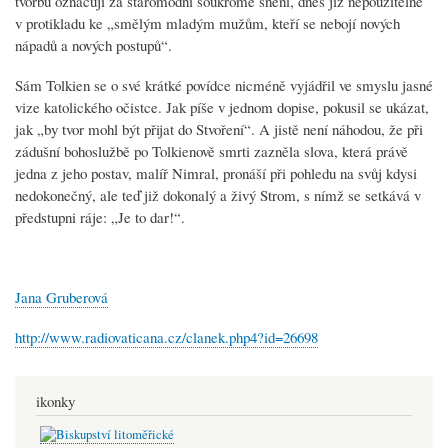
tvorbu označují za staromódní soukromé snění, dnes již nepoužitelné
v protikladu ke „smělým mladým mužům, kteří se nebojí nových
nápadů a nových postupů“.
Sám Tolkien se o své krátké povídce nicméně vyjádřil ve smyslu jasné
vize katolického očistce. Jak píše v jednom dopise, pokusil se ukázat,
jak „by tvor mohl být přijat do Stvoření“. A jistě není náhodou, že při
zádušní bohoslužbě po Tolkienově smrti zazněla slova, která právě
jedna z jeho postav, malíř Nimral, pronáší při pohledu na svůj kdysi
nedokonečný, ale teď již dokonalý a živý Strom, s nímž se setkává v
předstupni ráje: „Je to dar!“.
Jana Gruberová
http://www.radiovaticana.cz/clanek.php4?id=26698
ikonky