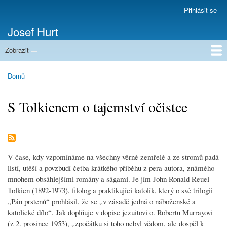
Přejít
Přihlásit se
Menu
k
uživatelského
Josef Hurt
hlavnímu
účtu
obsahu
Zobrazit —
Domů
Domů
Drobečková
navigace
S Tolkienem o tajemství očistce
V čase, kdy vzpomínáme na všechny věrné zemřelé a ze stromů padá
listí, utěší a povzbudí četba krátkého příběhu z pera autora, známého
mnohem obsáhlejšími romány a ságami. Je jím John Ronald Reuel
Tolkien (1892-1973), filolog a praktikující katolík, který o své trilogii
„Pán prstenů“ prohlásil, že se „v zásadě jedná o náboženské a
katolické dílo“. Jak doplňuje v dopise jezuitovi o. Robertu Murrayovi
(z 2. prosince 1953), „zpočátku si toho nebyl vědom, ale dospěl k