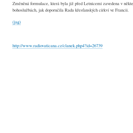
Změněná formulace, která byla již před Letnicemi zavedena v někter
bohoslužbách, jak doporučila Rada křesťanských církví ve Francii.
(jag)
http://www.radiovaticana.cz/clanek.php4?id=26739