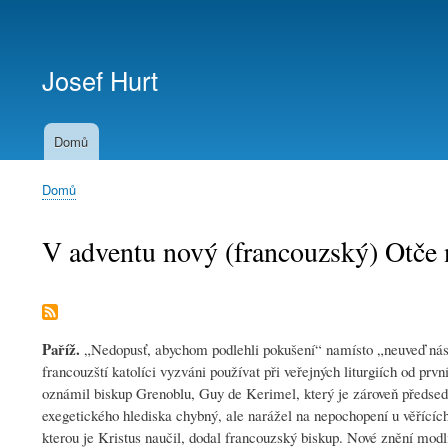
Menu
uživatelského
Josef Hurt
účtu
Domů
Domů
Drobečková
navigace
V adventu nový (francouzský) Otče 
Paříž.
„Nedopusť, abychom podlehli pokušení“ namísto „neuveď nás v
francouzští katolíci vyzváni používat při veřejných liturgiích od prvn
oznámil biskup Grenoblu, Guy de Kerimel, který je zároveň předsedo
exegetického hlediska chybný, ale narážel na nepochopení u věřících.
kterou je Kristus naučil, dodal francouzský biskup. Nové znění mo