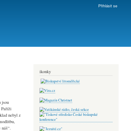
Přihlásit se
ikonky
 jsou
 Paříži
klad nebyl z
modlitbu,
 náš“.