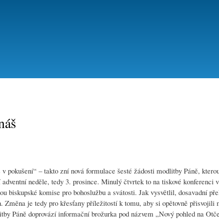
Přejít
k
hlavnímu
obsahu
náš
 pokušení“ – takto zní nová formulace šesté žádosti modlitby Páně, kterou
í adventní neděle, tedy 3. prosince. Minulý čtvrtek to na tiskové konferenci v
u biskupské komise pro bohoslužbu a svátosti. Jak vysvětlil, dosavadní pře
 Změna je tedy pro křesťany příležitostí k tomu, aby si opětovně přisvojili 
dlitby Páně doprovází informační brožurka pod názvem „Nový pohled na Otče