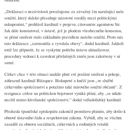
„Deklaraci o nezávislosti považujeme za závažný čin narušující naše
soužití, který daleko přesahuje názorové rozdíly mezi politickými
uskupeními,“ prohlásil kardinál v projevu, citovaném agenturou Sir.
Jak dále konstatoval, v ústavě, jež je plodem všeobecného konsensu,
se přání smíření stalo základním pravidlem našeho soužití. Proto nás
tato deklarace „zarmoutila a vyvolala obavy“, dodal kardinál. Jakkoli
totiž lze připustit, že se vyskytne potřeba ústavu aktualizovat,
procedury vedoucí k zavedení příslušných změn jsou zakotveny v ní
samé.
Církev chce v této situaci nadále plnit své poslání smíření a pokoje,
zdůraznil kardinál Blázquez. Biskupové a kněží jsou „ve službě
církevního společenství a potažmo také mírového soužití občanů“. Z
rezignace církve na politickou bojovnost vyniká přání, aby „se nikdo
necítil mimo křesťanské společenství,“ dodal valladolidský kardinál.
Předseda španělské episkopátu zakončil promluvu přáním, aby došlo k
obnově ústavního řádu a respektování zákona. Vybídl, aby se všichni
zasadili za obnovu sociálních, církevních a rodinných vztahů