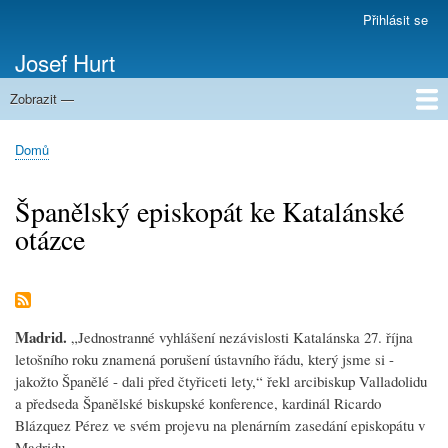
Přejít
Přihlásit se
Menu
k
uživatelského
Josef Hurt
hlavnímu
účtu
obsahu
Zobrazit —
Domů
Domů
Drobečková
navigace
Španělský episkopát ke Katalánské
otázce
Madrid.
„Jednostranné vyhlášení nezávislosti Katalánska 27. října
letošního roku znamená porušení ústavního řádu, který jsme si -
jakožto Španělé - dali před čtyřiceti lety,“ řekl arcibiskup Valladolidu
a předseda Španělské biskupské konference, kardinál Ricardo
Blázquez Pérez ve svém projevu na plenárním zasedání episkopátu v
Madridu.