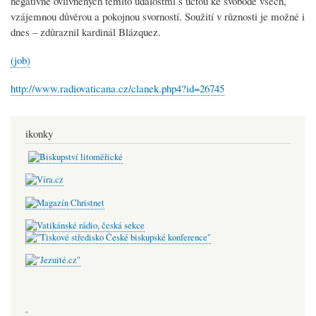
negativně ovlivněných těmito událostmi s úctou ke svobodě všech,
vzájemnou důvěrou a pokojnou svorností. Soužití v různosti je možné i
dnes – zdůraznil kardinál Blázquez.
(job)
http://www.radiovaticana.cz/clanek.php4?id=26745
ikonky