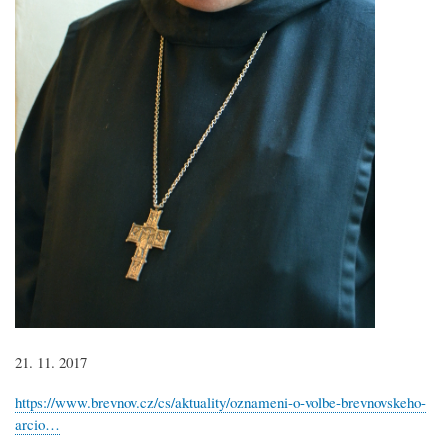
21. 11. 2017
https://www.brevnov.cz/cs/aktuality/oznameni-o-volbe-brevnovskeho-
arcio…