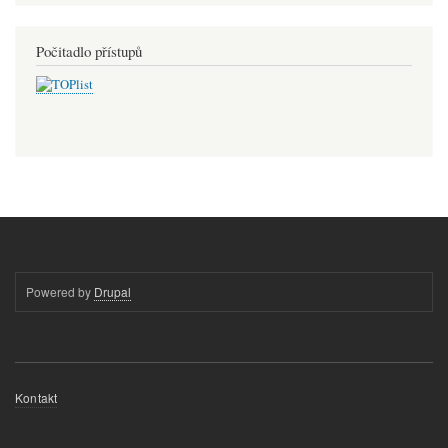
Počitadlo přístupů
Powered by
Drupal
Menu
Kontakt
patičky