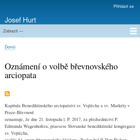
Přejít
Přihlásit se
Menu
k
uživatelského
Josef Hurt
hlavnímu
účtu
obsahu
Zobrazit —
Domů
Domů
Drobečková
navigace
Oznámení o volbě břevnovského
arciopata
Kapitula Benediktinského arciopatství sv. Vojtěcha a sv. Markéty v
Praze-Břevnově
oznamuje, že dne 21. listopadu l. P. 2017, za předsednictví P.
Edmunda Wagenhofera, praesese Slovanské benediktinské kongregace
sv. Vojtěcha,
zvolila 61. opata břevnovského kláštera. Zvolen byl P. Petr Prokop