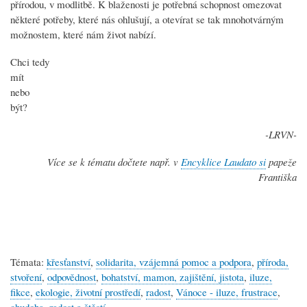
přírodou, v modlitbě. K blaženosti je potřebná schopnost omezovat
některé potřeby, které nás ohlušují, a otevírat se tak mnohotvárným
možnostem, které nám život nabízí.
Chci tedy
mít
nebo
být?
-LRVN-
Více se k tématu dočtete např. v
Encyklice Laudato si
papeže
Františka
Témata:
křesťanství
,
solidarita, vzájemná pomoc a podpora
,
příroda,
stvoření
,
odpovědnost
,
bohatství, mamon, zajištění, jistota
,
iluze,
fikce
,
ekologie, životní prostředí
,
radost
,
Vánoce - iluze, frustrace
,