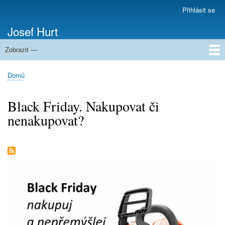
Přejít
Přihlásit se
Menu
k
uživatelského
Josef Hurt
hlavnímu
účtu
obsahu
Zobrazit —
Domů
Domů
Drobečková
navigace
Black Friday. Nakupovat či
nenakupovat?