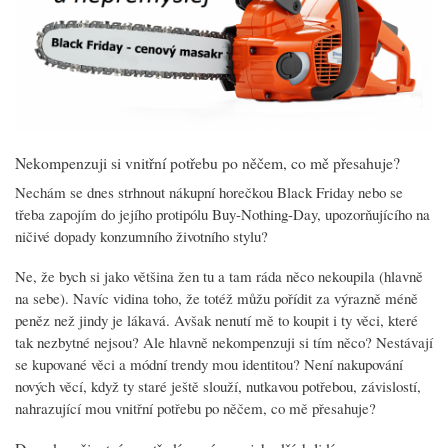
Nekompenzuji si vnitřní potřebu po něčem, co mě přesahuje?
Nechám se dnes strhnout nákupní horečkou Black Friday nebo se
třeba zapojím do jejího protipólu Buy-Nothing-Day, upozorňujícího na
ničivé dopady konzumního životního stylu?
Ne, že bych si jako většina žen tu a tam ráda něco nekoupila (hlavně
na sebe). Navíc vidina toho, že totéž můžu pořídit za výrazně méně
peněz než jindy je lákavá. Avšak nenutí mě to koupit i ty věci, které
tak nezbytné nejsou? Ale hlavně nekompenzuji si tím něco? Nestávají
se kupované věci a módní trendy mou identitou? Není nakupování
nových věcí, když ty staré ještě slouží, nutkavou potřebou, závislostí,
nahrazující mou vnitřní potřebu po něčem, co mě přesahuje?