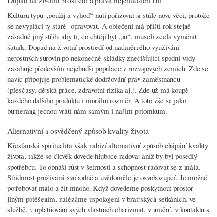
Dopad na životní prostředí a práva nejchudších lidí
Kultura typu „použij a vyhoď“ nutí pořizovat si stále nové věci, protože
se nevyplácí ty staré opravovat. A oblečení má příští rok stejně
zásadně jiný střih, aby ti, co chtějí být „in“, museli zcela vyměnit
šatník. Dopad na životní prostředí od nadměrného využívání
nerostných surovin po nekonečné skládky znečišťující spodní vody
zasahuje především nejchudší populace v rozvojových zemích. Zde se
navíc připojuje problematické dodržování práv zaměstnanců
(přesčasy, dětská práce, zdravotní rizika aj.). Zde už má koupě
každého dalšího produktu i morální rozměr. A toto vše se jako
bumerang jednou vrátí nám samým i našim potomkům.
Alternativní a osvědčený způsob kvality života
Křesťanská spiritualita však nabízí alternativní způsob chápání kvality
života, takže se člověk dovede hluboce radovat aniž by byl posedlý
spotřebou. To obnáší růst v šetrnosti a schopnost radovat se z mála.
Střídmost prožívaná svobodně a uvědoměle je osvobozující. Je možné
potřebovat málo a žít mnoho. Když dovedeme poskytnout prostor
jiným potěšením, nalézáme uspokojení v bratrských setkáních, ve
službě, v uplatňování svých vlastních charizmat, v umění, v kontaktu s