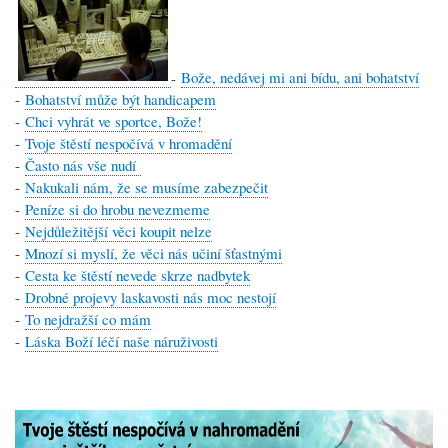
-
Bože, nedávej mi ani bídu, ani bohatství
-
Bohatství může být handicapem
-
Chci vyhrát ve sportce, Bože!
-
Tvoje štěstí nespočívá v hromadění
-
Často nás vše nudí
-
Nakukali nám, že se musíme zabezpečit
-
Peníze si do hrobu nevezmeme
-
Nejdůležitější věci koupit nelze
-
Mnozí si myslí, že věci nás učiní šťastnými
-
Cesta ke štěstí nevede skrze nadbytek
-
Drobné projevy laskavosti nás moc nestojí
-
To nejdražší co mám
-
Láska Boží léčí naše náruživosti