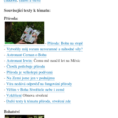
chudoba
,
radost a štěstí
Související texty k tématu:
Příroda:
-
Příroda: Bohu na stopě
-
Vytvořily můj rozum nerozumné a náhodné síly?
-
Astronaut Cernan o Bohu
-
Astronaut Irwin:
Čemu mě naučil let na Měsíc
-
Člověk potřebuje přírodu
-
Příroda je velkolepá podívaná
-
Na Zemi jsme jen v podnájmu
-
Víra nedává odpověď na fungování přírody
-
Věřím v Boha Stvořitele nebe i země
-
Vzkříšení
Obnova stvoření
-
Další texty k tématu příroda, stvoření zde
Bohatství