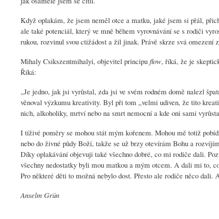
jak osaměle jsem se cítil.
Když oplakám, že jsem neměl otce a matku, jaké jsem si přál, přichá
ale také potenciál, který ve mně během vyrovnávání se s rodiči vyro
rukou, rozvinul svou ctižádost a žil jinak. Právě skrze svá omezení
Mihaly Csikszentmihalyi, objevitel principu
flow
, říká, že je skepti
Říká:
„Je jedno, jak jsi vyrůstal, zda jsi ve svém rodném domě nalezl š
věnoval výzkumu kreativity. Byl při tom „velmi udiven, že tito kreati
nich, alkoholiky, mrtví nebo na smrt nemocní a kde oni sami vyrůst
I tíživé poměry se mohou stát mým kořenem. Mohou mě totiž pobídnou
nebo do živné půdy Boží, takže se už brzy otevírám Bohu a rozvíjím 
Díky oplakávání objevuji také všechno dobré, co mi rodiče dali. Po
všechny nedostatky byli mou matkou a mým otcem. A dali mi to, co mi
Pro některé děti to možná nebylo dost. Přesto ale rodiče něco dali. A
Anselm Grün