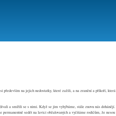
Přejít
k
hlavnímu
obsahu
 především na jejich nedostatky, které zažili, a na zranění a příkoří, která 
odívali a smířili se s nimi. Když se jim vyhýbáme, stále znovu nás dohánějí
e permanentně sedět na lavici obžalovaných a vyčítáme rodičům, že nesou 