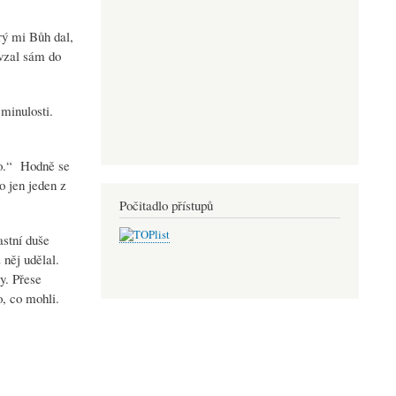
rý mi Bůh dal,
 vzal sám do
 minulosti.
lo.“ Hodně se
o jen jeden z
Počitadlo přístupů
astní duše
 něj udělal.
y. Přese
o, co mohli.