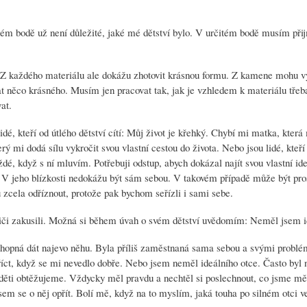
itém bodě už není důležité, jaké mé dětství bylo. V určitém bodě musím při
. Z každého materiálu ale dokážu zhotovit krásnou formu. Z kamene mohu v
at něco krásného. Musím jen pracovat tak, jak je vzhledem k materiálu tře
at.
idé, kteří od útlého dětství cítí: Můj život je křehký. Chybí mi matka, kter
rý mi dodá sílu vykročit svou vlastní cestou do života. Nebo jsou lidé, kteří
é, když s ní mluvím. Potřebuji odstup, abych dokázal najít svou vlastní id
 V jeho blízkosti nedokážu být sám sebou. V takovém případě může být pro
 zcela odříznout, protože pak bychom seřízli i sami sebe.
odiči zakusili. Možná si během úvah o svém dětství uvědomím: Neměl jsem i
schopná dát najevo něhu. Byla příliš zaměstnaná sama sebou a svými problé
říct, když se mi nevedlo dobře. Nebo jsem neměl ideálního otce. Často byl
ěti obtěžujeme. Vždycky měl pravdu a nechtěl si poslechnout, co jsme měl
m se o něj opřít. Bolí mě, když na to myslím, jaká touha po silném otci v