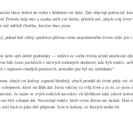
zím skrze bolest do styku s hlubinou své duše. Zde objevuji potenciál, kte
stl. Protože můj otec a matka měli své limity, přiměli mě, abych svůj život
 ze mě udělali člověka, kterým dnes jsem.
cký, pokud lidé chtějí spatřovat příčinu svého nepodařeného života stále jen v
patné nebo spíš dobré podmínky — můžeš ze svého života učinit umělecké dí
vní lidé často pocházeli z ničivých rodinných okolností, kde byli rodiče, neb
ali v naprosto chudých poměrech, nemohlo jim být nic nabídnuto“.
t, abych své kořeny zapustil hlouběji, abych pronikl do živné půdy své vl
schopnosti, které mi Bůh dal. Jsem vděčný za svůj život a za to, co jsem z
znávám, že mám ve svých rodičích navzdory vší křehkosti také zdravé kořen
 byli schopni dát. Neexistují rodiče, kteří svým dětem nic nedali. Dali t
 měl bych to jako dítě přijmout. Jsou to kořeny, ze kterých mohu žít.