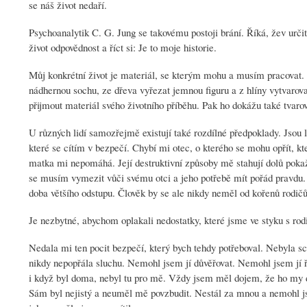
se náš život nedaří.
Psychoanalytik C. G. Jung se takovému postoji brání. Říká, žev urč
život odpovědnost a říct si: Je to moje historie.
Můj konkrétní život je materiál, se kterým mohu a musím pracovat
nádhernou sochu, ze dřeva vyřezat jemnou figuru a z hlíny vytvarov
přijmout materiál svého životního příběhu. Pak ho dokážu také tvarov
U různých lidí samozřejmě existují také rozdílné předpoklady. Jsou l
které se cítím v bezpečí. Chybí mi otec, o kterého se mohu opřít, kte
matka mi nepomáhá. Její destruktivní způsoby mě stahují dolů pokažd
se musím vymezit vůči svému otci a jeho potřebě mít pořád pravdu.
doba většího odstupu. Člověk by se ale nikdy neměl od kořenů rodičů
Je nezbytné, abychom oplakali nedostatky, které jsme ve styku s r
Nedala mi ten pocit bezpečí, který bych tehdy potřeboval. Nebyla 
nikdy nepopřála sluchu. Nemohl jsem jí důvěřovat. Nemohl jsem jí 
i když byl doma, nebyl tu pro mě. Vždy jsem měl dojem, že ho my d
Sám byl nejistý a neuměl mě povzbudit. Nestál za mnou a nemohl jse