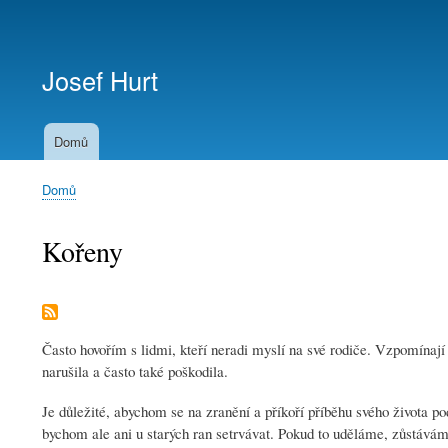
Menu
uživatelského
Josef Hurt
účtu
Domů
Domů
Drobečková
navigace
Kořeny
Často hovořím s lidmi, kteří neradi myslí na své rodiče. Vzpomínají si
narušila a často také poškodila.
Je důležité, abychom se na zranění a příkoří příběhu svého života p
bychom ale ani u starých ran setrvávat. Pokud to uděláme, zůstávám