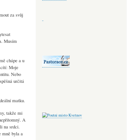
jmout za svůj
ytesat
ba. Musím
á mě chápe a u
 cítí: Moje
entitu. Nebo
spěšná určitá
deální matku.
my, takže mi
 nepřítomný. A
i na srdci.
e mně byla a