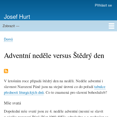
Přejít
Přihlásit se
Menu
k
uživatelského
Josef Hurt
hlavnímu
účtu
obsahu
Zobrazit —
Domů
Domů
Drobečková
navigace
Adventní neděle versus Štědrý den
V letošním roce připadá štědrý den na neděli. Neděle adventní i
slavnost Narození Páně jsou na stejné úrovni co do pořadí
tabulce
přednosti liturgických dnů
. Co to znamená pro slavení bohoslužeb?
Mše svatá
Dopolední mše svaté jsou ze 4. neděle adventní (nesmí se slavit
z vigilie narození Páně [Not 1969,405]); odpoledne a v podvečer se