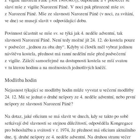
slaví mše z vigilie Narození Páně. V noci pak přirozeně mše sv.
z Narození Páně. Mše ze slavnosti Narození Páně (v noci, za svítání,
ve dne) se musejí slavit v odpovídající dobu.
Povinnost účastnit se mše sv. se týká jak 4. neděle adventní, tak
slavnosti Narození Páně. Není tedy možné jít 24. 12. do kostela pouze
v podvečer „jednou za oba dny“. Kdyby si člověk měl vybrat jedinou
návštěvu kostela, přednost má ranní nedělní mše před podvečerní
z vigilie. Záleží samozřejmě na dostupnosti kostela se mší svatou
v tu kterou hodinu a na možnostech jednotlivých kněží.
Modlitba hodin
Nejasnost týkající se modlitby hodin může vyvstat u večerní modlitby
24. 12. Má se jednat o druhé nešpory ze 4. neděle adventní, nebo první
nešpory ze slavnosti Narození Páně?
Na dotaz, jaké oficium se má slavit ve dnech, kdy se takto po sobě
setkávají dvě slavnosti se stejnou důležitostí, odpověděla Kongregace
pro bohoslužbu a svátosti v r. 1974, že přednost má oficium aktuálního
dne, tj. druhé nešpory ze 4. neděle adventní. Na druhou stranu večer