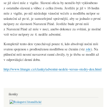
se již slaví mše z vigilie. Slavení oficia by nemělo být vykloubeno
z ostatního slavení a vůbec z celku života. Jestliže je již v 16 hodin
mše z vigilie, po níž následuje vánoční večeře a modlitba nešpor se
uskuteční až po té, je samozřejmě správnější, aby se jednalo o první
nešpory ze slavnosti Narození Páně. Jestliže bude první mší
z Narození Páně až mše v noci, anebo dokonce za svítání, je možné
vzít večer nešpory ze 4. neděle adventní.
Kompletář tento den vynechávají pouze ti, kdo absolvují noční mši
svatou spojenou s prodlouženou modlitbou se čtením (viz
zde
). Na
půlnoční mši nesmí navazovat ranní chvály, ty je třeba se modlit až
v odpovídající denní dobu.
http://www.liturgie.cz/clanky/adventni-nedele-versus-stedry-den.html
ikonky