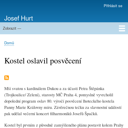
Přejít
Přihlásit se
Menu
k
uživatelského
Josef Hurt
hlavnímu
účtu
obsahu
Zobrazit —
Domů
Domů
Drobečková
navigace
Kostel oslavil posvěcení
Mší
svatou
s
kardinálem Dukou
a za účasti Petra Štěpánka
(Trojkoalice/ Zelení), starosty MČ Praha 4, pomyslně vyvrcholil
dopolední program oslav 80. výročí posvěcení lhoteckého
kostela
Panny Marie
Královny míru. Závěrečnou tečku za slavnostní událostí
pak udělal večerní koncert filharmoniků Josefů Špačků.
Kostel
byl prvním z původně zamýšleného plánu postavit kolem Prahy