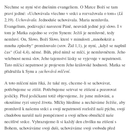
Nechme se nyní vést dnešním evangeliem. O Matce Boží se tam
praví jediné: »Uchovávala všechno v srdci a rozvažovala o tom« (
Lk
2,19).
Uchovávala
. Jednoduše uchovávala. Maria nemluvila.
Evangelium, podávající narození Páně, neuvádí jediné její slovo. I v
tom je Matka zajedno se svým Synem: Ježíš je nemluvně, tedy
nemluví. On, Slovo, Boží Slovo, které v minulosti „mnohokrát a
mnoha způsoby“ promlouvalo (srov. Žid 1,1), je nyní, „když se naplnil
čas“ (Gal 4,4), němé. Bůh, před nímž se mlčí, je nemluvnětem. Jeho
velebnost nemá slov, Jeho tajemství lásky se vyjevuje v nepatrnosti.
Tato mlčící nepatrnost je projevem Jeho královské hodnosti. Matka se
přidružila k Synu a
zachovává mlčení
.
A toto mlčení nám říká, že také my, chceme-li se uchovávat,
potřebujeme se ztišit. Potřebujeme setrvat ve ztišení a pozorovat
jesličky. Před jesličkami totiž objevujeme, že jsme milováni, a
okoušíme ryzí smysl života. Mlčky hledíme a necháváme Ježíše, aby
promluvil k našemu srdci a svojí nepatrností rozložil naši pýchu, svojí
chudobou narušil naši pompéznost a svojí něhou obměkčil naše
necitlivé srdce. Vyhrazujeme-li si každý den chvilku na ztišení s
Bohem, uchováváme svoji duši, uchováváme svoji svobodu před