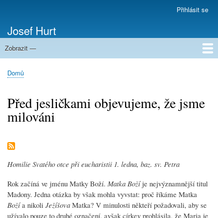
Přejít
Přihlásit se
Menu
k
uživatelského
Josef Hurt
hlavnímu
účtu
obsahu
Zobrazit —
Domů
Domů
Drobečková
navigace
Před jesličkami objevujeme, že jsme
milováni
Homilie Svatého otce při eucharistii 1. ledna, baz. sv. Petra
Rok začíná ve jménu Matky Boží.
Matka Boží
je nejvýznamnější titul
Madony. Jedna otázka by však mohla vyvstat: proč říkáme Matka
Boží
a nikoli
Ježíšova
Matka? V minulosti někteří požadovali, aby se
užívalo pouze to druhé označení, avšak církev prohlásila, že Maria je