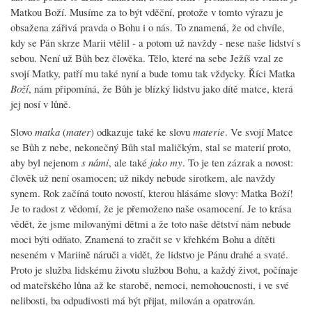
Matkou Boží. Musíme za to být vděční, protože v tomto výrazu je
obsažena zářivá pravda o Bohu i o nás. To znamená, že od chvíle,
kdy se Pán skrze Marii vtělil - a potom už navždy - nese naše lidství s
sebou. Není už Bůh bez člověka. Tělo, které na sebe Ježíš vzal ze
svojí Matky, patří mu také nyní a bude tomu tak vždycky. Říci Matka
Boží
, nám připomíná, že Bůh je blízký lidstvu jako dítě matce, která
jej nosí v lůně.
Slovo
matka
(
mater
) odkazuje také ke slovu
materie
. Ve svojí Matce
se Bůh z nebe, nekonečný Bůh stal maličkým, stal se materií proto,
aby byl nejenom
s námi
, ale také
jako my
. To je ten zázrak a novost:
člověk už není osamocen; už nikdy nebude sirotkem, ale navždy
synem. Rok začíná touto novostí, kterou hlásáme slovy: Matka Boží!
Je to radost z vědomí, že je přemoženo naše osamocení. Je to krása
vědět, že jsme milovanými dětmi a že toto naše dětství nám nebude
moci býti odňato. Znamená to zračit se v křehkém Bohu a dítěti
neseném v Mariině náruči a vidět, že lidstvo je Pánu drahé a svaté.
Proto je služba lidskému životu službou Bohu, a každý život, počínaje
od mateřského lůna až ke starobě, nemoci, nemohoucnosti, i ve své
nelibosti, ba odpudivosti má být přijat, milován a opatrován.