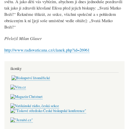
světu. A jako děti vás vybízím, abychom ji dnes jednoduše pozdravili
tak jako ji zdravili křesťané Efesu před jejich biskupy: „Svatá Matko
Boží!“ Řekněme třikrát, ze srdce, všichni společně a s pohledem
obráceným k ní [její soše umístěné vedle oltáře]: „Svatá Matko
Boží!“
Přeložil Milan Glaser
http://www.radiovaticana.cz/clanek.php?id=26961
ikonky