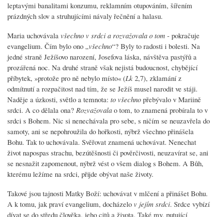
leptavými banalitami konzumu, reklamním otupováním, šířením
prázdných slov a struhujícími návaly řečnění a halasu.
Maria uchovávala
všechno v srdci a rozvažovala o tom
- pokračuje
evangelium. Čím bylo ono „
všechno
“? Byly to radosti i bolesti. Na
jedné straně Ježíšovo narození, Josefova láska, návštěva pastýřů a
prozářená noc. Na druhé straně však nejistá budoucnost, chybějící
příbytek, »protože pro ně nebylo místo« (
Lk
2,7), zklamání z
odmítnutí a rozpačitost nad tím, že se Ježíš musel narodit ve stáji.
Naděje a úzkosti, světlo a temnota:
to všechno
přebývalo v Mariině
srdci. A co dělala ona?
Rozvažovala
o tom, to znamená probírala to v
srdci s Bohem. Nic si nenechávala pro sebe, s ničím se neuzavřela do
samoty, ani se nepohroužila do hořkosti, nýbrž všechno přinášela
Bohu. Tak to uchovávala. Svěřovat znamená uchovávat. Nenechat
život napospas strachu, bezútěšnosti či pověrčivosti, neuzavírat se, ani
se nesnažit zapomenout, nýbrž vést o všem dialog s Bohem. A Bůh,
kterému ležíme na srdci, přijde obývat naše životy.
Takové jsou tajnosti Matky Boží: uchovávat v mlčení a přinášet Bohu.
A k tomu, jak praví evangelium, docházelo
v jejím srdci
. Srdce vybízí
dívat se do středu člověka, jeho citů a života. Také my, putující