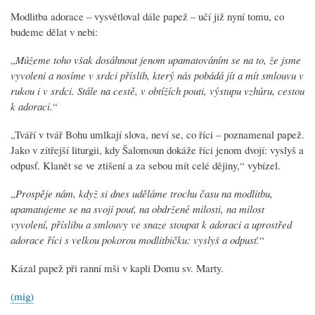
Modlitba adorace – vysvětloval dále papež – učí již nyní tomu, co
budeme dělat v nebi:
„
Můžeme toho však dosáhnout jenom upamatováním se na to, že jsme
vyvoleni a nosíme v srdci příslib, který nás pobádá jít a mít smlouvu v
rukou i v srdci. Stále na cestě, v obtížích pouti, výstupu vzhůru, cestou
k adoraci.
“
„Tváří v tvář Bohu umlkají slova, neví se, co říci – poznamenal papež.
Jako v zítřejší liturgii, kdy Šalomoun dokáže říci jenom dvojí: vyslyš a
odpusť. Klanět se ve ztišení a za sebou mít celé dějiny,“ vybízel.
„
Prospěje nám, když si dnes uděláme trochu času na modlitbu,
upamatujeme se na svoji pouť, na obdržené milosti, na milost
vyvolení, příslibu a smlouvy ve snaze stoupat k adoraci a uprostřed
adorace říci s velkou pokorou modlitbičku: vyslyš a odpusť.
“
Kázal papež při ranní mši v kapli Domu sv. Marty.
(mig)