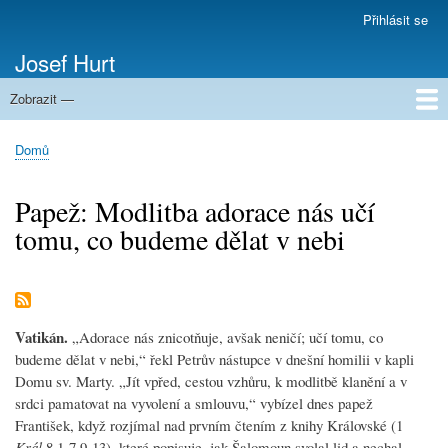
Přejít
Přihlásit se
Menu
k
uživatelského
Josef Hurt
hlavnímu
účtu
obsahu
Zobrazit —
Domů
Domů
Drobečková
navigace
Papež: Modlitba adorace nás učí
tomu, co budeme dělat v nebi
Vatikán.
„Adorace nás znicotňuje, avšak neničí; učí tomu, co
budeme dělat v nebi,“ řekl Petrův nástupce v dnešní homilii v kapli
Domu sv. Marty. „Jít vpřed, cestou vzhůru, k modlitbě klanění a v
srdci pamatovat na vyvolení a smlouvu,“ vybízel dnes papež
František, když rozjímal nad prvním čtením z knihy Královské (1
Král
8,1-7.9-13), které popisuje, jak Šalomoun svolal lid a nechal