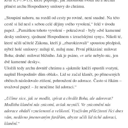
přinést archu Hospodinovy smlouvy do chrámu.
„Stoupání nahoru, na rozdíl od cesty po rovině, není snadné. Na této
cestě si lid nesl s sebou celé dějiny svého vyvolení,“ řekl v úvodu
papež. „Památkou tohoto vyvolení – pokračoval - byly »dvě kamenné
desky smlouvy, sjednané Hospodinem s izraelskými syny«. Nikoli té,
které učili učitelé Zákona, kteří ji „zbarokizovali“ spoustou předpisů,
nýbrž holé smlouvy: miluji tě, miluj mne. První přikázání: milovat
Boha; druhé: milovat bližního. Jak je psáno, »v arše nebylo nic, jen
dvě kamenné desky«.
Uložili tedy archu dovnitř chrámu a »jakmile kněží opustili svatyni,
naplnil Hospodinův dům oblak«. Lid se začal klanět, po přinesených
obětech následovalo ztišení, pohroužení do adorace. Často si říkám –
uvažoval papež – že neučíme lid adoraci.“
„
Učíme sice, jak se modlit, zpívat a chválit Boha, ale adorovat?
Modlitba klanění nás znicotní, avšak nezničí. Ve znicotnění nás
adorace obdaří vznešeností a velikostí. Využívám příležitosti říci dnes
vám, nedávno jmenovaným farářům, abyste učili lid tiché adoraci,
klanění.
“