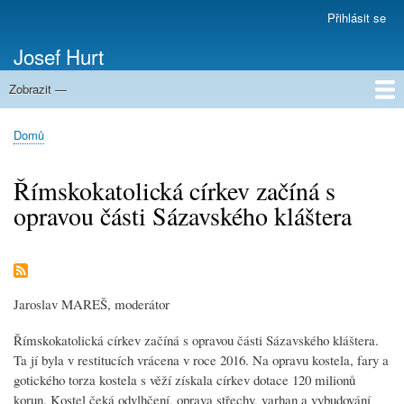
Přejít
Přihlásit se
Menu
k
uživatelského
Josef Hurt
hlavnímu
účtu
obsahu
Zobrazit —
Domů
Domů
Drobečková
navigace
Římskokatolická církev začíná s
opravou části Sázavského kláštera
Jaroslav MAREŠ, moderátor
Římskokatolická církev
začíná s opravou části Sázavského kláštera.
Ta jí byla v restitucích vrácena v roce 2016. Na opravu
kostela
, fary a
gotického torza
kostela
s věží získala
církev
dotace 120 milionů
korun.
Kostel
čeká odvlhčení, oprava střechy, varhan a vybudování