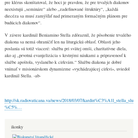
pre klérus skonštatoval, že hoci je pravdou, že pre trvalých diakonov
neexistujú „semináre“ alebo „zadefinované štruktúry“, „každá
diecéza sa musí zamýšľať nad primeraným formačným plánom pre
budúcich diakonov“.
V závere kardinál Beniamino Stella zdôraznil, že pôsobenie trvalého
diakona sa nemá ohraničiť len na liturgickú oblasť. Oblasti jeho
poslania sú totiž viaceré: služba pri svätej omši, charitatívne diela,
ako aj „prvotná evanjelizácia s krstnými náukami a pripravenosť k
službe apoštola, vyslaného k cirkvám.“ Službu diakona je dobré
vnímať v misionárskom dynamizme «vychádzajúcej cirkvi», uviedol
kardinál Stella. -ab-
http://sk.radiovaticana.va/news/2018/03/07/kardin%C3%A1l_stella_slu
%C5%…
ikonky