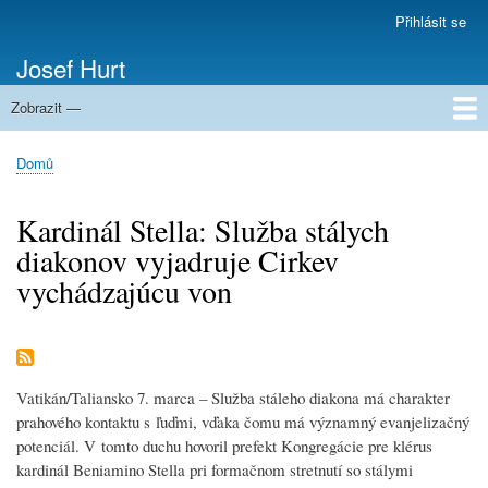
Přejít
Přihlásit se
Menu
k
uživatelského
Josef Hurt
hlavnímu
účtu
obsahu
Zobrazit —
Domů
Domů
Drobečková
navigace
Kardinál Stella: Služba stálych
diakonov vyjadruje Cirkev
vychádzajúcu von
Vatikán/Taliansko 7. marca – Služba stáleho diakona má charakter
prahového kontaktu s ľuďmi, vďaka čomu má významný evanjelizačný
potenciál. V tomto duchu hovoril prefekt Kongregácie pre klérus
kardinál Beniamino Stella pri formačnom stretnutí so stálymi