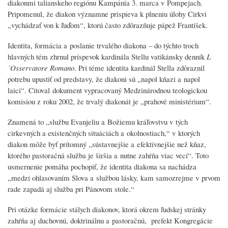
diakonmi talianskeho regiónu Kampánia 3. marca v Pompejach.
Pripomenul, že diakon významne prispieva k plneniu úlohy Cirkvi
„vychádzať von k ľuďom“, ktorú často zdôrazňuje pápež František.
Identita, formácia a poslanie trvalého diakona – do týchto troch
hlavných tém zhrnul príspevok kardinála Stellu vatikánsky denník
L
´Osservatore Romano
. Pri téme identita kardinál Stella zdôraznil
potrebu upustiť od predstavy, že diakoni sú „napol kňazi a napol
laici“. Citoval dokument vypracovaný Medzinárodnou teologickou
komisiou z roku 2002, že trvalý diakonát je „prahové ministérium“.
Znamená to „službu Evanjeliu a Božiemu kráľovstvu v tých
cirkevných a existenčných situáciách a okolnostiach,“ v ktorých
diakon môže byť prítomný „sústavnejšie a efektívnejšie než kňaz,
ktorého pastoračná služba je širšia a nutne zahŕňa viac vecí“. Toto
usmernenie pomáha pochopiť, že identita diakona sa nachádza
„medzi ohlasovaním Slova a službou lásky, kam samozrejme v prvom
rade zapadá aj služba pri Pánovom stole.“
Pri otázke formácie stálych diakonov, ktorá okrem ľudskej stránky
zahŕňa aj duchovnú, doktrinálnu a pastoračnú, prefekt Kongregácie