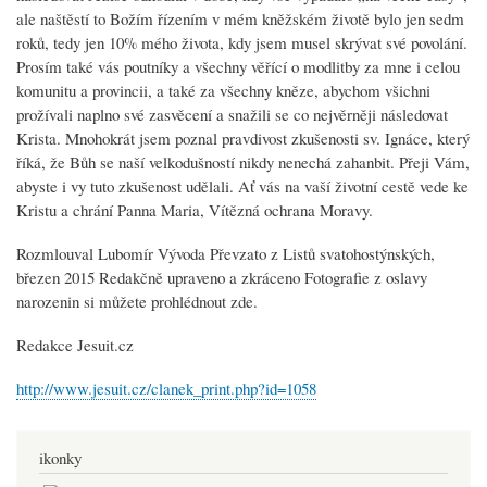
ale naštěstí to Božím řízením v mém kněžském životě bylo jen sedm
roků, tedy jen 10% mého života, kdy jsem musel skrývat své povolání.
Prosím také vás poutníky a všechny věřící o modlitby za mne i celou
komunitu a provincii, a také za všechny kněze, abychom všichni
prožívali naplno své zasvěcení a snažili se co nejvěrněji následovat
Krista. Mnohokrát jsem poznal pravdivost zkušenosti sv. Ignáce, který
říká, že Bůh se naší velkodušností nikdy nenechá zahanbit. Přeji Vám,
abyste i vy tuto zkušenost udělali. Ať vás na vaší životní cestě vede ke
Kristu a chrání Panna Maria, Vítězná ochrana Moravy.
Rozmlouval Lubomír Vývoda Převzato z Listů svatohostýnských,
březen 2015 Redakčně upraveno a zkráceno Fotografie z oslavy
narozenin si můžete prohlédnout zde.
Redakce Jesuit.cz
http://www.jesuit.cz/clanek_print.php?id=1058
ikonky