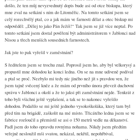
došlo, že ten můj nevyzvednutý dopis bude asi od otce biskupa, který
mne zval na setkání s ním do Litoměřic. Na tomto setkání jsem se
celý rozechvělý ptal, co a jak mám ve farnosti dělat a otec biskup mi
odpověděl: „Dělej to jako Pán Ježíš!“ Tak jsem se již více neptal. Po
tomto setkání jsem dostal pověření být administrátorem v Jablonci nad
Nisou a třech menších sousedních farnostech.
Jak jste to pak vyřešil v zaměstnání?
S ředitelem jsem se trochu znal. Poprosil jsem ho, aby byl velkorysý a
propustil mne dohodou ke konci ledna. On se na mne udiveně podíval
a ptal se proč. Nezbylo mi tedy nic jiného než jít s pravdou ven, že
jsem tajně svěcený kněz a že mám od prvního února převzít duchovní
správu v Jablonci a okolí a že to jaksi při zaměstnání nejde. Tenkrát z
toho byli všichni ještě vyplašení, a tak se to nakonec vyřešilo
dohodou. Podařilo se mi ještě jednoho vysokoškoláka, který tam byl
před tím na brigádě, zaškolit na mé místo. Třicátého ledna jsem se ve
fabrice rozloučil a přemístil se asi o 150 metrů vedle na děkanství.
Padl jsem do toho opravdu rovnýma nohama. Nikdy jsem předtím
veřejně nesloužil mši svatou, nekázal, nekřtil, nepohřbíval,