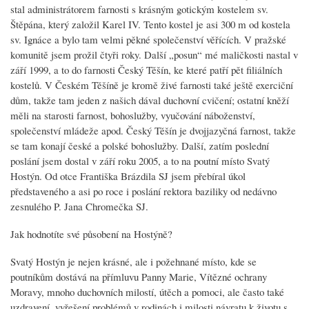
stal administrátorem farnosti s krásným gotickým kostelem sv.
Štěpána, který založil Karel IV. Tento kostel je asi 300 m od kostela
sv. Ignáce a bylo tam velmi pěkné společenství věřících. V pražské
komunitě jsem prožil čtyři roky. Další „posun“ mé maličkosti nastal v
září 1999, a to do farnosti Český Těšín, ke které patří pět filiálních
kostelů. V Českém Těšíně je kromě živé farnosti také ještě exerciční
dům, takže tam jeden z našich dával duchovní cvičení; ostatní kněží
měli na starosti farnost, bohoslužby, vyučování náboženství,
společenství mládeže apod. Český Těšín je dvojjazyčná farnost, takže
se tam konají české a polské bohoslužby. Další, zatím poslední
poslání jsem dostal v září roku 2005, a to na poutní místo Svatý
Hostýn. Od otce Františka Brázdila SJ jsem přebíral úkol
představeného a asi po roce i poslání rektora baziliky od nedávno
zesnulého P. Jana Chromečka SJ.
Jak hodnotíte své působení na Hostýně?
Svatý Hostýn je nejen krásné, ale i požehnané místo, kde se
poutníkům dostává na přímluvu Panny Marie, Vítězné ochrany
Moravy, mnoho duchovních milostí, útěch a pomoci, ale často také
uzdravení, vyřešení problémů v rodinách i milosti návratu k životu s