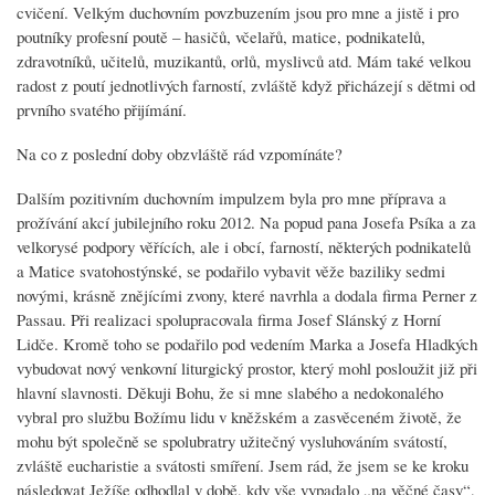
cvičení. Velkým duchovním povzbuzením jsou pro mne a jistě i pro
poutníky profesní poutě – hasičů, včelařů, matice, podnikatelů,
zdravotníků, učitelů, muzikantů, orlů, myslivců atd. Mám také velkou
radost z poutí jednotlivých farností, zvláště když přicházejí s dětmi od
prvního svatého přijímání.
Na co z poslední doby obzvláště rád vzpomínáte?
Dalším pozitivním duchovním impulzem byla pro mne příprava a
prožívání akcí jubilejního roku 2012. Na popud pana Josefa Psíka a za
velkorysé podpory věřících, ale i obcí, farností, některých podnikatelů
a Matice svatohostýnské, se podařilo vybavit věže baziliky sedmi
novými, krásně znějícími zvony, které navrhla a dodala firma Perner z
Passau. Při realizaci spolupracovala firma Josef Slánský z Horní
Lidče. Kromě toho se podařilo pod vedením Marka a Josefa Hladkých
vybudovat nový venkovní liturgický prostor, který mohl posloužit již při
hlavní slavnosti. Děkuji Bohu, že si mne slabého a nedokonalého
vybral pro službu Božímu lidu v kněžském a zasvěceném životě, že
mohu být společně se spolubratry užitečný vysluhováním svátostí,
zvláště eucharistie a svátosti smíření. Jsem rád, že jsem se ke kroku
následovat Ježíše odhodlal v době, kdy vše vypadalo „na věčné časy“,