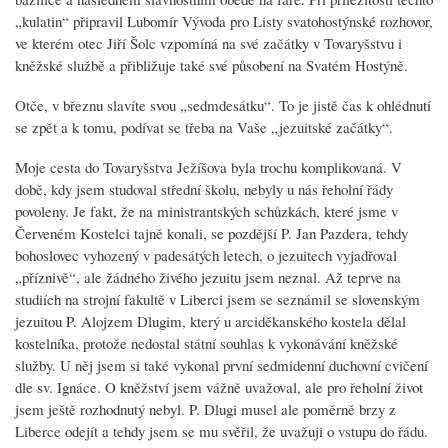
„kulatin“ připravil Lubomír Vývoda pro Listy svatohostýnské rozhovor,
ve kterém otec Jiří Šolc vzpomíná na své začátky v Tovaryšstvu i
kněžské službě a přibližuje také své působení na Svatém Hostýně.
Otče, v březnu slavíte svou „sedmdesátku“. To je jistě čas k ohlédnutí
se zpět a k tomu, podívat se třeba na Vaše „jezuitské začátky“.
Moje cesta do Tovaryšstva Ježíšova byla trochu komplikovaná. V
době, kdy jsem studoval střední školu, nebyly u nás řeholní řády
povoleny. Je fakt, že na ministrantských schůzkách, které jsme v
Červeném Kostelci tajně konali, se pozdější P. Jan Pazdera, tehdy
bohoslovec vyhozený v padesátých letech, o jezuitech vyjadřoval
„příznivě“, ale žádného živého jezuitu jsem neznal. Až teprve na
studiích na strojní fakultě v Liberci jsem se seznámil se slovenským
jezuitou P. Alojzem Dlugim, který u arciděkanského kostela dělal
kostelníka, protože nedostal státní souhlas k vykonávání kněžské
služby. U něj jsem si také vykonal první sedmidenní duchovní cvičení
dle sv. Ignáce. O kněžství jsem vážně uvažoval, ale pro řeholní život
jsem ještě rozhodnutý nebyl. P. Dlugi musel ale poměrně brzy z
Liberce odejít a tehdy jsem se mu svěřil, že uvažuji o vstupu do řádu.