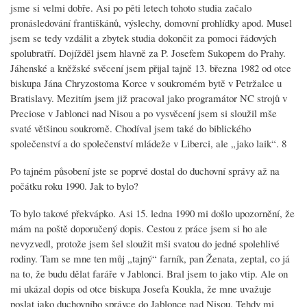
jsme si velmi dobře. Asi po pěti letech tohoto studia začalo
pronásledování františkánů, výslechy, domovní prohlídky apod. Musel
jsem se tedy vzdálit a zbytek studia dokončit za pomoci řádových
spolubratří. Dojížděl jsem hlavně za P. Josefem Sukopem do Prahy.
Jáhenské a kněžské svěcení jsem přijal tajně 13. března 1982 od otce
biskupa Jána Chryzostoma Korce v soukromém bytě v Petržalce u
Bratislavy. Mezitím jsem již pracoval jako programátor NC strojů v
Preciose v Jablonci nad Nisou a po vysvěcení jsem si sloužil mše
svaté většinou soukromě. Chodíval jsem také do biblického
společenství a do společenství mládeže v Liberci, ale „jako laik“. 8
Po tajném působení jste se poprvé dostal do duchovní správy až na
počátku roku 1990. Jak to bylo?
To bylo takové překvápko. Asi 15. ledna 1990 mi došlo upozornění, že
mám na poště doporučený dopis. Cestou z práce jsem si ho ale
nevyzvedl, protože jsem šel sloužit mši svatou do jedné spolehlivé
rodiny. Tam se mne ten můj „tajný“ farník, pan Ženata, zeptal, co já
na to, že budu dělat faráře v Jablonci. Bral jsem to jako vtip. Ale on
mi ukázal dopis od otce biskupa Josefa Koukla, že mne uvažuje
poslat jako duchovního správce do Jablonce nad Nisou. Tehdy mi