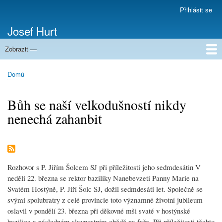
Přejít
Přihlásit se
Menu
k
uživatelského
Josef Hurt
hlavnímu
účtu
obsahu
Zobrazit —
Domů
Domů
Drobečková
navigace
Bůh se naší velkodušností nikdy
nenechá zahanbit
Rozhovor s P. Jiřím Šolcem SJ při příležitosti jeho sedmdesátin V
neděli 22. března se rektor baziliky Nanebevzetí Panny Marie na
Svatém Hostýně, P. Jiří Šolc SJ, dožil sedmdesáti let. Společně se
svými spolubratry z celé provincie toto významné životní jubileum
oslavil v pondělí 23. března při děkovné mši svaté v hostýnské
bazilice a následném slavnostním obědě na faře. Při příležitosti těchto