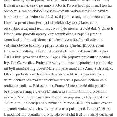
Bohem a církví, často po mnoha letech. Po příchodu jsem měl trochu
obavy ze zimního období, zvláště když mi varhaník řekl, že zažil v
bazilice i minus sedm stupňů. Snažil jsem se tedy pro to něco udělat.
Hned na první zimu jsem pořídil elektrický topný koberec do
presbytáře a zajímal jsem se, co by bylo možno provést dál. V dalších
letech jsme provedli opravy vitrážových oken a zajistili jsme je
termoizolačním dvojsklem; následoval vysoušecí kanál zdiva po
vnějším obvodu baziliky a připravovala se výměna již opotřebené
keramické podlahy. 8Ta se uskutečnila během podzimu 2010 a jara
2011 a byla provedena firmou Rapos. Na přípravě projektu se podílel
Ing. Jan Červenák z Prahy, ale velkými a nezastupitelnými pomocníky
mi byli manželé Ing. Josef Matela a jeho manželka Anna z Brusného.
Dlažbu přebrali a roztřídili dle kvality a velikosti a pan inženýr se
velmi obětavě věnoval technickému dozoru a pomáhal během celé
realizace podlahy. Pod ochranou Panny Marie se celé dílo podařilo
bez úrazu a funguje dle očekávání, a to s minimálními provozními
náklady. V zimě je nyní v bazilice velmi příjemně, i když je zde, v
720 m n.m., chladněji než v nížinách. V roce 2012 i při minus dvaceti
stupních venku bylo v bazilice plus osm a půl stupně. Je tu příležitost
k modlitbě pro poutníky i pro ty, kdo by si chtěli dělat v zimě duchovní