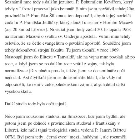
Seznámil mne tedy s dalším jezuitou, P. Bohumilem Kovářem, který
tehdy v Liberci pracoval jako betonář. S ním jsem navštívil tehdejšího
provinciála P. Františka Šilhana a ten doporučil, abych tajný noviciát
začal u P. Františka Jedličky, který sloužil u sester v Horním Maxově
(asi 20 km od Liberce). Noviciát jsem tedy začal 30. listopadu 1968
na Horním Maxově o svátku sv. Ondřeje apoštola. Velmi mne tehdy
oslovilo, že se četlo evangelium o povolání apoštolů. Souběžně jsem
tehdy dokončoval strojní fakultu. Tu jsem ukončil v roce 1969.
Nastoupil jsem do Elitexu v Tanvaldě, ale na vojnu mne povolali až po
roce, a když jsem se po dalším roce vrátil z vojny, tak byla
normalizace již v plném proudu, takže jsem se do semináře opět
nedostal. Asi čtyřikrát jsem se do semináře hlásil, ale vždy mi
odpověděli, že není v celospolečenském zájmu, abych dělal další
vysokou školu.
Další studia tedy byla opět tajná?
Něco jsem soukromě studoval na Smržovce, kde jsem bydlel, ale
potom jsem po dohodě s provinciálem studoval s františkány v
Liberci, kde měli tajná teologická studia vedená P. Janem Bártou
OFM. Byl jsem tedy „černá ovce“ mezi „hnědými“, ale rozuměli