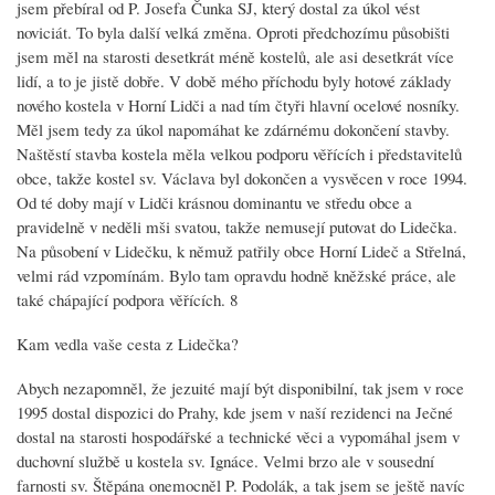
jsem přebíral od P. Josefa Čunka SJ, který dostal za úkol vést
noviciát. To byla další velká změna. Oproti předchozímu působišti
jsem měl na starosti desetkrát méně kostelů, ale asi desetkrát více
lidí, a to je jistě dobře. V době mého příchodu byly hotové základy
nového kostela v Horní Lidči a nad tím čtyři hlavní ocelové nosníky.
Měl jsem tedy za úkol napomáhat ke zdárnému dokončení stavby.
Naštěstí stavba kostela měla velkou podporu věřících i představitelů
obce, takže kostel sv. Václava byl dokončen a vysvěcen v roce 1994.
Od té doby mají v Lidči krásnou dominantu ve středu obce a
pravidelně v neděli mši svatou, takže nemusejí putovat do Lidečka.
Na působení v Lidečku, k němuž patřily obce Horní Lideč a Střelná,
velmi rád vzpomínám. Bylo tam opravdu hodně kněžské práce, ale
také chápající podpora věřících. 8
Kam vedla vaše cesta z Lidečka?
Abych nezapomněl, že jezuité mají být disponibilní, tak jsem v roce
1995 dostal dispozici do Prahy, kde jsem v naší rezidenci na Ječné
dostal na starosti hospodářské a technické věci a vypomáhal jsem v
duchovní službě u kostela sv. Ignáce. Velmi brzo ale v sousední
farnosti sv. Štěpána onemocněl P. Podolák, a tak jsem se ještě navíc