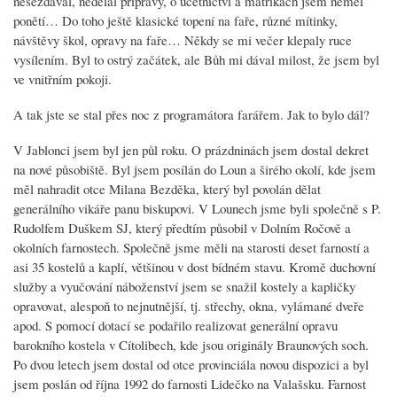
nesezdával, nedělal přípravy, o účetnictví a matrikách jsem neměl
ponětí… Do toho ještě klasické topení na faře, různé mítinky,
návštěvy škol, opravy na faře… Někdy se mi večer klepaly ruce
vysílením. Byl to ostrý začátek, ale Bůh mi dával milost, že jsem byl
ve vnitřním pokoji.
A tak jste se stal přes noc z programátora farářem. Jak to bylo dál?
V Jablonci jsem byl jen půl roku. O prázdninách jsem dostal dekret
na nové působiště. Byl jsem posílán do Loun a širého okolí, kde jsem
měl nahradit otce Milana Bezděka, který byl povolán dělat
generálního vikáře panu biskupovi. V Lounech jsme byli společně s P.
Rudolfem Duškem SJ, který předtím působil v Dolním Ročově a
okolních farnostech. Společně jsme měli na starosti deset farností a
asi 35 kostelů a kaplí, většinou v dost bídném stavu. Kromě duchovní
služby a vyučování náboženství jsem se snažil kostely a kapličky
opravovat, alespoň to nejnutnější, tj. střechy, okna, vylámané dveře
apod. S pomocí dotací se podařilo realizovat generální opravu
barokního kostela v Cítolibech, kde jsou originály Braunových soch.
Po dvou letech jsem dostal od otce provinciála novou dispozici a byl
jsem poslán od října 1992 do farnosti Lidečko na Valašsku. Farnost