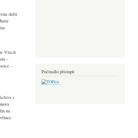
ena další
Marie
ina
ple Všech
sín –
osice –
Počitadlo přístupů
áclava s
bnova
lin na
avřince