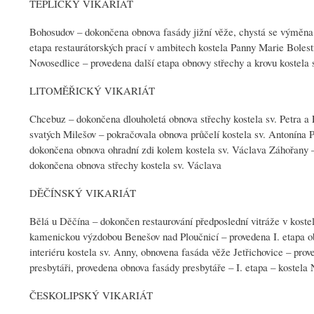
TEPLICKÝ VIKARIÁT
Bohosudov – dokončena obnova fasády jižní věže, chystá se výměna 
etapa restaurátorských prací v ambitech kostela Panny Marie Boles
Novosedlice – provedena další etapa obnovy střechy a krovu kostela 
LITOMĚŘICKÝ VIKARIÁT
Chcebuz – dokončena dlouholetá obnova střechy kostela sv. Petra a
svatých Milešov – pokračovala obnova průčelí kostela sv. Antonína 
dokončena obnova ohradní zdi kolem kostela sv. Václava Záhořany – p
dokončena obnova střechy kostela sv. Václava
DĚČÍNSKÝ VIKARIÁT
Bělá u Děčína – dokončen restaurování předposlední vitráže v kostel
kamenickou výzdobou Benešov nad Ploučnicí – provedena I. etapa o
interiéru kostela sv. Anny, obnovena fasáda věže Jetřichovice – prov
presbytáři, provedena obnova fasády presbytáře – I. etapa – kostel
ČESKOLIPSKÝ VIKARIÁT