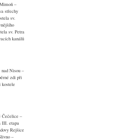
a Mimoň –
va střechy
stela sv.
vnějšího
tela sv. Petra
vacích kanálů
c nad Nisou –
ěrné zdi při
i kostele
é Čečelice –
 III. etapa
udovy Rejšice
Slivno –