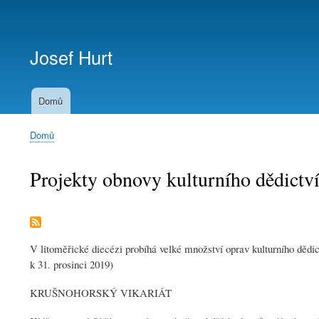
Menu
uživatelského
Josef Hurt
účtu
Domů
Domů
Drobečková
navigace
Projekty obnovy kulturního dědictví
V litoměřické diecézi probíhá velké množství oprav kulturního dědic
k 31. prosinci 2019)
KRUŠNOHORSKÝ VIKARIÁT