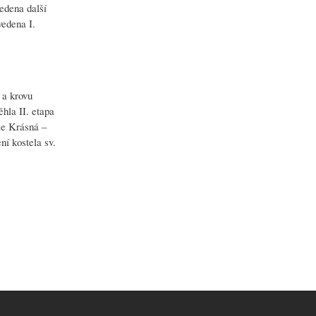
edena další
vedena I.
 a krovu
hla II. etapa
ie Krásná –
ní kostela sv.