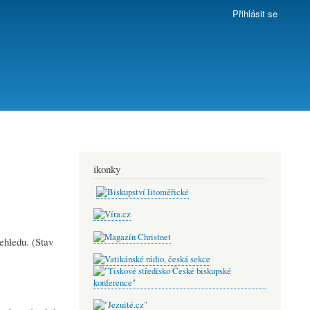
Přihlásit se
ikonky
ehledu. (Stav