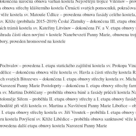
dokončena náročná obnova varhan kostela Nejsvětější trojice Vilémov – pro
a obnova střechy klášterního kostela Čtrnácti svatých pomocníků, pokračova
y věže kostela sv. Matouše Údlice – provedena obnova fasády celého kostela
sv. Kříže (probíhala 2015–2019) České Zlatníky – dokončena III. etapa obn
pních trámů kostela sv. Kateřiny Litvínov – dokončena IV. a V. etapa obnovy 
áhrada části oken novými v kostele Nanebevzetí Panny Marie, obnovena tro
rbory, proveden hromosvod na kostele
Pochvalov – provedena I. etapa statického zajištění kostela sv. Prokopa Vin
čedělice – dokončena obnova věže kostela sv. Havla a části střechy kostela 
šech svatých Bitozeves – dokončena I. etapa obnovy střechy kostela sv. Mich
Narození Panny Marie Postoloprty – dokončena I. etapa obnovy střechy farn
ela sv. Martina Dobříčany – proběhla obnova báně a fasády průčelí kostela 
loměje Siřem – proběhla II. etapa obnovy střechy a I. etapa obnovy fasád
chodiště při věži kostela sv. Martina a Navštívení Panny Marie Libořice – o
 etapa obnovy střechy kostela sv. Jiří Vroutek – proběhla I. etapa obnovy 
éru kostela Povýšení sv. Kříže Libědice – proběhla obnova sanktusové věže k
 provedena další etapa obnovy kostela Narození Panny Marie