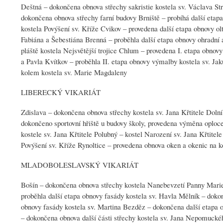
Deštná – dokončena obnova střechy sakristie kostela sv. Václava S
dokončena obnova střechy farní budovy Brniště – probíhá další etap
kostela Povýšení sv. Kříže Cvikov – provedena další etapa obnovy o
Fabiána a Šebestiána Brenná – proběhla další etapa obnovy ohradní 
pláště kostela Nejsvětější trojice Chlum – provedena I. etapa obnovy 
a Pavla Kvítkov – proběhla II. etapa obnovy výmalby kostela sv. Ja
kolem kostela sv. Marie Magdaleny
LIBERECKÝ VIKARIÁT
Zdislava – dokončena obnova střechy kostela sv. Jana Křtitele Dolní
dokončeno sportovní hřiště u budovy školy, provedena výměna oplocen
kostele sv. Jana Křtitele Polubný – kostel Narození sv. Jana Křtite
Povýšení sv. Kříže Rynoltice – provedena obnova oken a okenic na k
MLADOBOLESLAVSKÝ VIKARIÁT
Bošín – dokončena obnova střechy kostela Nanebevzetí Panny Marie
proběhla další etapa obnovy fasády kostela sv. Havla Mělník – dokon
obnovy fasády kostela sv. Martina Bezděz – dokončena další etapa o
– dokončena obnova další části střechy kostela sv. Jana Nepomuckéh