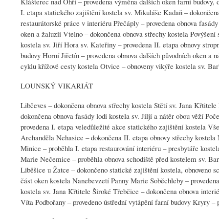
Klášterec nad Ohří – provedena výměna dalších oken farní budovy, 
I. etapa statického zajištění kostela sv. Mikuláše Kadaň – dokončen
restaurátorské práce v interiéru Přečáply – provedena obnova fasád
oken a žaluzií Vtelno – dokončena obnova střechy kostela Povýšení 
kostela sv. Jiří Hora sv. Kateřiny – provedena II. etapa obnovy stro
budovy Horní Jiřetín – provedena obnova dalších původních oken a n
cyklu křížové cesty kostela Otvice – obnoveny vikýře kostela sv. Ba
LOUNSKÝ VIKARIÁT
Libčeves – dokončena obnova střechy kostela Stětí sv. Jana Křtitele 
dokončena obnova fasády lodi kostela sv. Jiljí a nátěr obou věží Po
provedena I. etapa veledůležité akce statického zajištění kostela V
Archanděla Nehasice – dokončena II. etapa obnovy střechy kostela 
Minice – proběhla I. etapa restaurování interiéru – presbytáře kost
Marie Nečemice – proběhla obnova schodiště před kostelem sv. Barto
Liběšice u Žatce – dokončeno statické zajištění kostela, obnoveno s
část oken kostela Nanebevzetí Panny Marie Soběchleby – provedena I.
kostela sv. Jana Křtitele Široké Třebčice – dokončena obnova interi
Víta Podbořany – provedeno ústřední vytápění farní budovy Kryry –