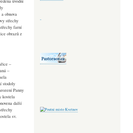
vedena úvodní
ly
, a obnova
ovy střechy
střechy farní
jice obrazů z
ařice –
Raná –
aela
í stodoly
Narození Panny
y kostela
bnovena další
střechy
ostela sv.