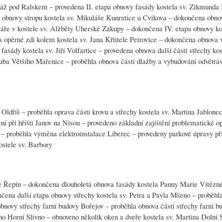
tráž pod Ralskem – provedena II. etapa obnovy fasády kostela sv. Zikmund
a obnovy stropu kostela sv. Mikuláše Kunratice u Cvikova – dokončena obno
ltáře v kostele sv. Alžběty Uherské Zákupy – dokončena IV. etapa obnovy ko
a opěrné zdi kolem kostela sv. Jana Křtitele Petrovice – dokončena obnova 
fasády kostela sv. Jiří Volfartice – provedena obnova další části střechy kos
kuba Většího Mařenice – proběhla obnova části dlažby a vybudování odvětrá
 Oldříš – proběhla oprava části krovu a střechy kostela sv. Martina Jablone
í při hřišti Janov na Nisou – provedeno základní zajištění problematické op
le – proběhla výměna elektroinstalace Liberec – provedeny parkové úpravy př
ostele sv. Barbory
 Řepín – dokončena dlouholetá obnova fasády kostela Panny Marie Vítězn
čena další etapa obnovy střechy kostela sv. Petra a Pavla Mšeno – proběhla
bnovy střechy farní budovy Bořejov – proběhla obnova části střechy farní b
o Horní Slivno – obnoveno několik oken a dveře kostela sv. Martina Dolní 