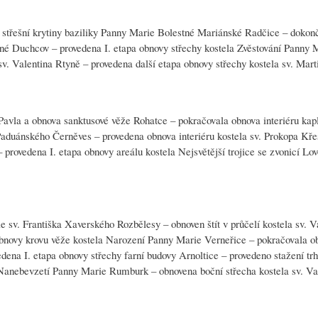
střešní krytiny baziliky Panny Marie Bolestné Mariánské Radčice – dokonč
tné Duchcov – provedena I. etapa obnovy střechy kostela Zvěstování Panny 
sv. Valentina Rtyně – provedena další etapa obnovy střechy kostela sv. Mart
 Pavla a obnova sanktusové věže Rohatce – pokračovala obnova interiéru ka
Paduánského Černěves – provedena obnova interiéru kostela sv. Prokopa Kře
rovedena I. etapa obnovy areálu kostela Nejsvětější trojice se zvonicí Lov
e sv. Františka Xaverského Rozbělesy – obnoven štít v průčelí kostela sv. V
bnovy krovu věže kostela Narození Panny Marie Verneřice – pokračovala o
edena I. etapa obnovy střechy farní budovy Arnoltice – provedeno stažení trh
a Nanebevzetí Panny Marie Rumburk – obnovena boční střecha kostela sv. V