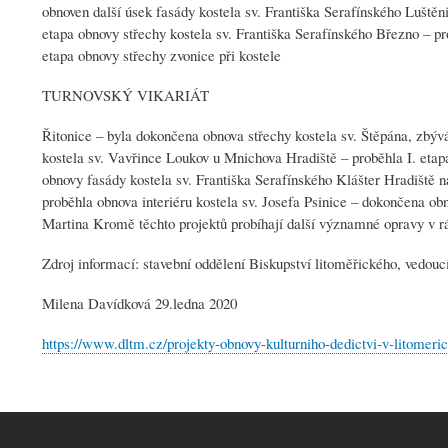
obnoven další úsek fasády kostela sv. Františka Serafínského Luštěn
etapa obnovy střechy kostela sv. Františka Serafínského Březno – p
etapa obnovy střechy zvonice při kostele
TURNOVSKÝ VIKARIÁT
Řitonice – byla dokončena obnova střechy kostela sv. Štěpána, zbýv
kostela sv. Vavřince Loukov u Mnichova Hradiště – proběhla I. etap
obnovy fasády kostela sv. Františka Serafínského Klášter Hradiště 
proběhla obnova interiéru kostela sv. Josefa Psinice – dokončena obno
Martina Kromě těchto projektů probíhají další významné opravy v r
Zdroj informací: stavební oddělení Biskupství litoměřického, vedou
Milena Davídková 29.ledna 2020
https://www.dltm.cz/projekty-obnovy-kulturniho-dedictvi-v-litomer