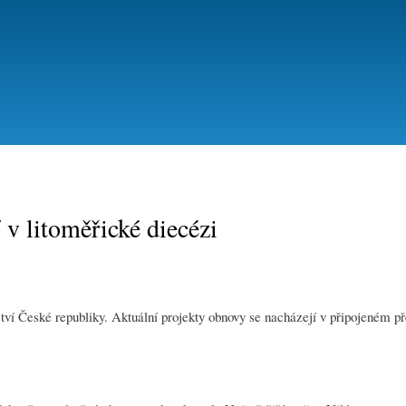
Přejít
k
hlavnímu
obsahu
 v litoměřické diecézi
tví České republiky. Aktuální projekty obnovy se nacházejí v připojeném př