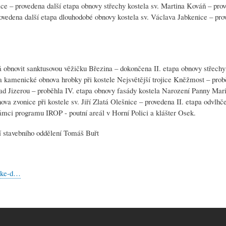
ice – provedena další etapa obnovy střechy kostela sv. Martina Kováň – prov
rovedena další etapa dlouhodobé obnovy kostela sv. Václava Jabkenice – pro
á obnovit sanktusovou věžičku Březina – dokončena II. etapa obnovy střechy
a kamenické obnova hrobky při kostele Nejsvětější trojice Kněžmost – probě
nad Jizerou – proběhla IV. etapa obnovy fasády kostela Narození Panny Mar
va zvonice při kostele sv. Jiří Zlatá Olešnice – provedena II. etapa odvlhče
ámci programu IROP - poutní areál v Horní Polici a klášter Osek.
cí stavebního oddělení Tomáš Buřt
icke-d…