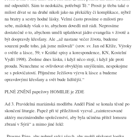
mě odpouštět. Sám to nedokážu, potřebuji Tě.“ Prosit je třeba také o
milost dívat se na druhé nikoli jako na překážky či komplikace, nýbrž
na bratry a sestry hodné lásky. Velmi často prosíme o milosti pro
sebe, málokdy však o to, abychom dovedli mít rádi. Neprosíme
dostatečně o to, abychom uměli uplatňovat jádro evangelia v životě a
být doopravdy křesťany. Ale „až nastane večer života, budeme
souzeni podle toho, jak jsme milovali“ (srov. sv. Jan od Kříže, Výroky
o světle a lásce, 59; v Krátké spisy a korespondence, KN, Kostelní
Vydří 1998). Zvolme dnes lásku, i když něco stojí, i když jde proti
proudu. Nenechme se ovlivňovat obvyklým smýšlením, nespokojme
se s polovičatostí. Přijměme Ježíšovu výzvu k lásce a budeme
opravdovými křesťany a svět bude lidštější.“
PLNÉ ZNĚNÍ papežovy HOMILIE je ZDE
Ad 3. Pravidelná mariánská modlitba Anděl Páně se konala těsně po
skončení liturgie. Papež při té příležitosti vyzval „zainteresované
aktéry mezinárodního společenství, aby byla učiněna přítrž lomozu
zbraní v Sýrii“ a mimo jiné řekl:
„Prosme Pána, aby pohnul srdci všech, aby mohli překonat logiku