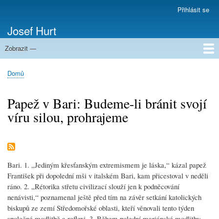
Přejít
Přihlásit se
Menu
k
uživatelského
Josef Hurt
hlavnímu
účtu
obsahu
Zobrazit —
Domů
Domů
Drobečková
navigace
Papež v Bari: Budeme-li bránit svojí
víru silou, prohrajeme
Bari. 1. „Jediným křesťanským extremismem je láska,“ kázal papež
František při dopolední mši v italském Bari, kam přicestoval v neděli
ráno. 2. „Rétorika střetu civilizací slouží jen k podněcování
nenávisti,“ poznamenal ještě před tím na závěr setkání katolických
biskupů ze zemí Středomořské oblasti, kteří věnovali tento týden
společné modlitbě a reflexi. 3. Během polední mariánské modlitby