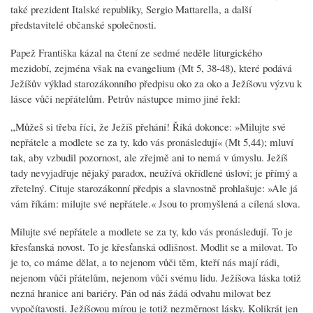
také prezident Italské republiky, Sergio Mattarella, a další
představitelé občanské společnosti.
Papež Františka kázal na čtení ze sedmé neděle liturgického
mezidobí, zejména však na evangelium (Mt 5, 38-48), které podává
Ježíšův výklad starozákonního předpisu oko za oko a Ježíšovu výzvu k
lásce vůči nepřátelům. Petrův nástupce mimo jiné řekl:
„Můžeš si třeba říci, že Ježíš přehání! Říká dokonce: »Milujte své
nepřátele a modlete se za ty, kdo vás pronásledují« (Mt 5,44); mluví
tak, aby vzbudil pozornost, ale zřejmě ani to nemá v úmyslu. Ježíš
tady nevyjadřuje nějaký paradox, neužívá okřídlené úsloví; je přímý a
zřetelný. Cituje starozákonní předpis a slavnostně prohlašuje: »Ale já
vám říkám: milujte své nepřátele.« Jsou to promyšlená a cílená slova.
Milujte své nepřátele a modlete se za ty, kdo vás pronásledují. To je
křesťanská novost. To je křesťanská odlišnost. Modlit se a milovat. To
je to, co máme dělat, a to nejenom vůči těm, kteří nás mají rádi,
nejenom vůči přátelům, nejenom vůči svému lidu. Ježíšova láska totiž
nezná hranice ani bariéry. Pán od nás žádá odvahu milovat bez
vypočítavosti. Ježíšovou mírou je totiž nezměrnost lásky. Kolikrát jen