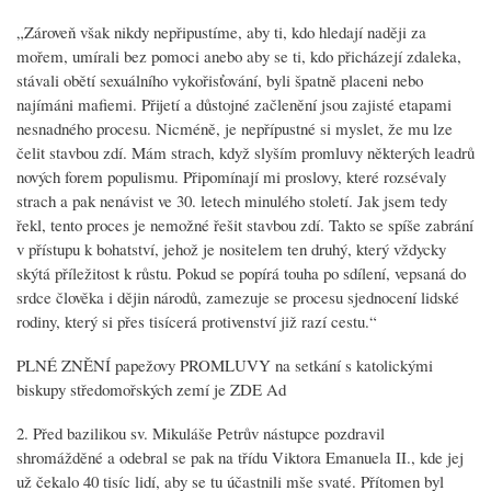
„Zároveň však nikdy nepřipustíme, aby ti, kdo hledají naději za
mořem, umírali bez pomoci anebo aby se ti, kdo přicházejí zdaleka,
stávali obětí sexuálního vykořisťování, byli špatně placeni nebo
najímáni mafiemi. Přijetí a důstojné začlenění jsou zajisté etapami
nesnadného procesu. Nicméně, je nepřípustné si myslet, že mu lze
čelit stavbou zdí. Mám strach, když slyším promluvy některých leadrů
nových forem populismu. Připomínají mi proslovy, které rozsévaly
strach a pak nenávist ve 30. letech minulého století. Jak jsem tedy
řekl, tento proces je nemožné řešit stavbou zdí. Takto se spíše zabrání
v přístupu k bohatství, jehož je nositelem ten druhý, který vždycky
skýtá příležitost k růstu. Pokud se popírá touha po sdílení, vepsaná do
srdce člověka i dějin národů, zamezuje se procesu sjednocení lidské
rodiny, který si přes tisícerá protivenství již razí cestu.“
PLNÉ ZNĚNÍ papežovy PROMLUVY na setkání s katolickými
biskupy středomořských zemí je ZDE Ad
2. Před bazilikou sv. Mikuláše Petrův nástupce pozdravil
shromážděné a odebral se pak na třídu Viktora Emanuela II., kde jej
už čekalo 40 tisíc lidí, aby se tu účastnili mše svaté. Přítomen byl