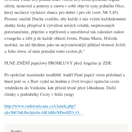
střetu, nenávisti a pomsty a znovu v sobě objevit syny jediného Otce,
který nechává vycházet slunce pro dobré i pro zlé (srov. Mt 5,45).
Prosme snažně Ducha svatého, aby každý z nás svými každodenními
skutky lásky přispíval k vytváření nových vztahů, inspirovaných
porozuměním, přijetím a trpělivostí a umožňoval tak zakoušet radost
evangelia a šířit ji do každé oblasti života. Panna Maria, Hvězda
mořská, na niž hledíme jako na nejvznešenější příklad věrnosti Ježíši
a Jeho slovu, ať nám pomáhá touto cestou jít.“
PLNÉ ZNĚNÍ papežovy PROMLUVY před Angelus je ZDE
Po společné mariánské modlitbě Anděl Páně papež všem požehnal a
hned poté se z Bari vydal na hodinu a čtvrt trvající zpáteční cestu
vrtulníkem do Vatikánu, kde přistál těsně před 14hodinou. Další
články z podrubriky Cesty v Itálii (mig)
http://www.radiovaticana.cz/clanek.php?
id=30674&fbclid=IwAR1dHeNPm9ZO_O…
ikonky