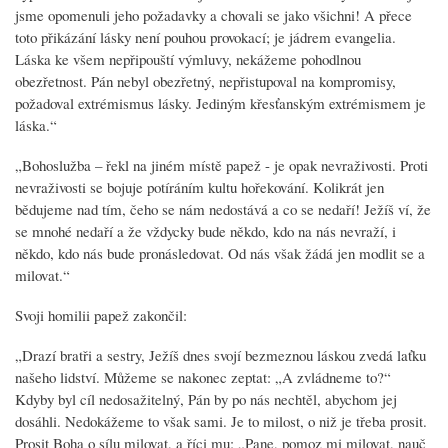
jsme opomenuli jeho požadavky a chovali se jako všichni! A přece
toto přikázání lásky není pouhou provokací; je jádrem evangelia.
Láska ke všem nepřipouští výmluvy, nekážeme pohodlnou
obezřetnost. Pán nebyl obezřetný, nepřistupoval na kompromisy,
požadoval extrémismus lásky. Jediným křesťanským extrémismem je
láska.“
„Bohoslužba – řekl na jiném místě papež - je opak nevraživosti. Proti
nevraživosti se bojuje potíráním kultu hořekování. Kolikrát jen
bědujeme nad tím, čeho se nám nedostává a co se nedaří! Ježíš ví, že
se mnohé nedaří a že vždycky bude někdo, kdo na nás nevraží, i
někdo, kdo nás bude pronásledovat. Od nás však žádá jen modlit se a
milovat.“
Svoji homilii papež zakončil:
„Drazí bratři a sestry, Ježíš dnes svojí bezmeznou láskou zvedá laťku
našeho lidství. Můžeme se nakonec zeptat: „A zvládneme to?“
Kdyby byl cíl nedosažitelný, Pán by po nás nechtěl, abychom jej
dosáhli. Nedokážeme to však sami. Je to milost, o niž je třeba prosit.
Prosit Boha o sílu milovat, a říci mu: „Pane, pomoz mi milovat, nauč