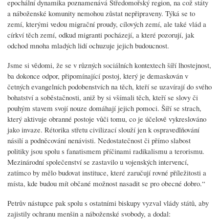
epochální dynamika poznamenává Středomořský region, na což státy
a náboženské komunity nemohou zůstat nepřipraveny. Týká se to
zemí, kterými vedou migrační proudy, cílových zemí, ale také vlád a
církví těch zemí, odkud migranti pocházejí, a které pozorují, jak
odchod mnoha mladých lidí ochuzuje jejich budoucnost.
Jsme si vědomi, že se v různých sociálních kontextech šíří lhostejnost,
ba dokonce odpor, připomínající postoj, který je demaskován v
četných evangelních podobenstvích na těch, kteří se uzavírají do svého
bohatství a soběstačnosti, aniž by si všímali těch, kteří se slovy či
pouhým stavem svojí nouze domáhají jejich pomoci. Šíří se strach,
který aktivuje obranné postoje vůči tomu, co je účelově vykreslováno
jako invaze. Rétorika střetu civilizací slouží jen k ospravedlňování
násilí a podněcování nenávisti. Nedostatečnost či přímo slabost
politiky jsou spolu s fanatismem příčinami radikalismu a terorismu.
Mezinárodní společenství se zastavilo u vojenských intervencí,
zatímco by mělo budovat instituce, které zaručují rovné příležitosti a
místa, kde budou mít občané možnost nasadit se pro obecné dobro.“
Petrův nástupce pak spolu s ostatními biskupy vyzval vlády států, aby
zajistily ochranu menšin a náboženské svobody, a dodal: