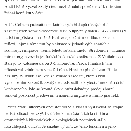
Anděl Páně vyzval Svatý otec mezinárodní společenství k mírovému
řešení konfliktu v Sýrii.
Ad 1. Celkem padesát osm katolických biskupů různých ritů
zastupujících země Středomoří trávilo uplynulý týden (19.-23.února) v
italském přístavním městě Bari ve společné modlitbě, diskusi a
reflexi, jejímž tématem byla situace v jednotlivých zemích a
související migrace. Téma tohoto setkání znělo: Středomoří – hranice
míru a organizovala jej Italská biskupská konference. Z Vatikánu do
Bari je to vzdušnou čarou 375 kilometrů. Papež František tam
přicestoval vrtulníkem v neděli ráno. Hned po přistání zamířil do
baziliky sv. Mikuláše, kde se konalo zasedání, které svým
vystoupením zakončil. Svatý otec odsoudil pokrytectví mezinárodních
konferencích, kde se kromě slov o míru dohaduje prodej zbraní,
věnoval pozornost především fenoménu migrace a mimo jiné řekl:
„Počet bratří, nucených opouštět drahé a vlast a vystavovat se krajně
nejisté situaci, se zvýšil v důsledku narůstajících konfliktů a
dramatických klimatických a ekologických podmínek stále
rozsáhlejších oblastí. Je snadné vytušit, že tento fenomén a jeho