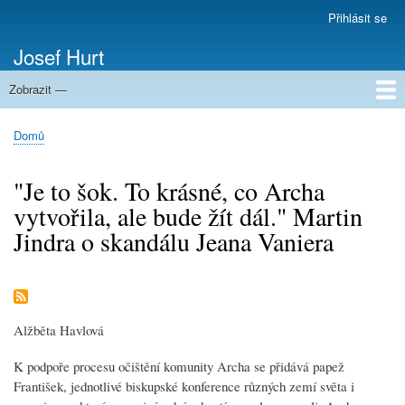
Přejít
Přihlásit se
Menu
k
uživatelského
Josef Hurt
hlavnímu
účtu
obsahu
Zobrazit —
Domů
Domů
Drobečková
navigace
"Je to šok. To krásné, co Archa
vytvořila, ale bude žít dál." Martin
Jindra o skandálu Jeana Vaniera
Alžběta Havlová
K podpoře procesu očištění komunity Archa se přidává papež
František, jednotlivé biskupské konference různých zemí světa i