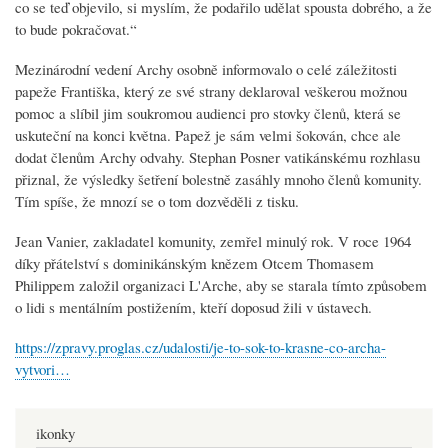
co se teď objevilo, si myslím, že podařilo udělat spousta dobrého, a že
to bude pokračovat.“
Mezinárodní vedení Archy osobně informovalo o celé záležitosti
papeže Františka, který ze své strany deklaroval veškerou možnou
pomoc a slíbil jim soukromou audienci pro stovky členů, která se
uskuteční na konci května. Papež je sám velmi šokován, chce ale
dodat členům Archy odvahy. Stephan Posner vatikánskému rozhlasu
přiznal, že výsledky šetření bolestně zasáhly mnoho členů komunity.
Tím spíše, že mnozí se o tom dozvěděli z tisku.
Jean Vanier, zakladatel komunity, zemřel minulý rok. V roce 1964
díky přátelství s dominikánským knězem Otcem Thomasem
Philippem založil organizaci L'Arche, aby se starala tímto způsobem
o lidi s mentálním postižením, kteří doposud žili v ústavech.
https://zpravy.proglas.cz/udalosti/je-to-sok-to-krasne-co-archa-
vytvori…
ikonky