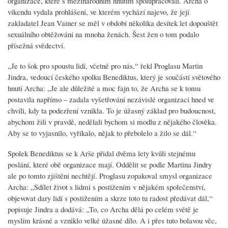
organizace, které s mezinárodním hnutím spolupracovali. Archa o
víkendu vydala prohlášení, ve kterém vychází najevo, že její
zakladatel Jean Vainer se měl v období několika desítek let dopouštět
sexuálního obtěžování na mnoha ženách. Šest žen o tom podalo
přísežná svědectví.
„Je to šok pro spoustu lidí, včetně pro nás,“ řekl Proglasu Martin
Jindra, vedoucí českého spolku Benediktus, který je součástí světového
hnutí Archa: „Je ale důležité a moc fajn to, že Archa se k tomu
postavila napřímo – zadala vyšetřování nezávislé organizaci hned ve
chvíli, kdy ta podezření vznikla. To je úžasný základ pro budoucnost,
abychom žili v pravdě, nedělali bychom si modlu z nějakého člověka.
Aby se to vyjasnilo, vyříkalo, nějak to přebolelo a žilo se dál.“
Spolek Benediktus se k Arše přidal dvěma lety kvůli stejnému
poslání, které obě organizace mají. Oddělit se podle Martina Jindry
ale po tomto zjištění nechtějí. Proglasu zopakoval smysl organizace
Archa: „Sdílet život s lidmi s postižením v nějakém společenství,
objevovat dary lidí s postižením a skrze toto tu radost předávat dál,“
popisuje Jindra a dodává: „To, co Archa dělá po celém světě je
myslím krásné a vzniklo velké úžasné dílo. A i přes tuto bolavou věc,