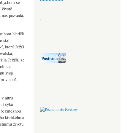
 abychom se
 životě
ž nás pozvedá,
bychom hleděli
e stal
í, které Ježíš
owalská,
řila Ježíši, že
olnice
nu svoji
ím v sobě,
 v nitru
u dotýká
 v bezmeznou
eho křehkého a
stnímu životu.