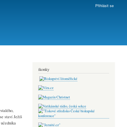
Přihlásit se
ikonky
stalého,
se staví Ježíš
í učedníka