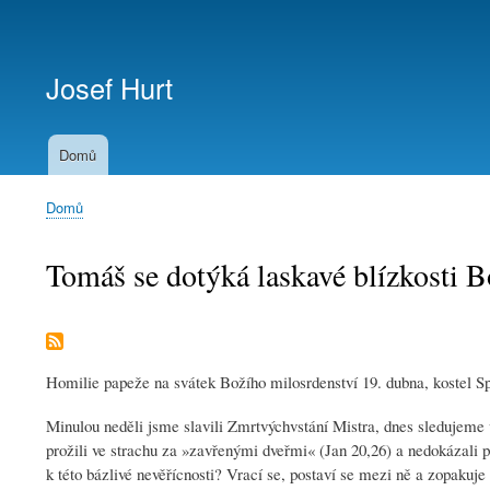
Menu
uživatelského
Josef Hurt
účtu
Domů
Domů
Drobečková
navigace
Tomáš se dotýká laskavé blízkosti 
Homilie papeže na svátek Božího milosrdenství 19. dubna, kostel Spi
Minulou neděli jsme slavili Zmrtvýchvstání Mistra, dnes sledujeme v
prožili ve strachu za »zavřenými dveřmi« (Jan 20,26) a nedokázali př
k této bázlivé nevěřícnosti? Vrací se, postaví se mezi ně a zopakuj