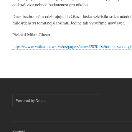
celkové vize nebude budoucnost pro nikoho.
Dnes bezbranná a odzbrojující Ježíšova láska vzkřísila srdce učed
milosrdenství tomu nejslabšímu. Jedině tak vytvoříme nový svět.
Přeložil Milan Glaser
https://www.vaticannews.va/cs/papez/news/2020-04/tomas-se-doty
Powered by
Drupal
Menu
Kontakt