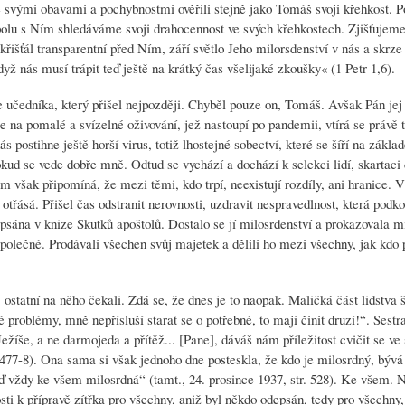
se svými obavami a pochybnostmi ověřili stejně jako Tomáš svoji křehkost. 
 Spolu s Ním shledáváme svoji drahocennost ve svých křehkostech. Zjišťujem
křišťál transparentní před Ním, září světlo Jeho milorsdenství v nás a skrze 
yž nás musí trápit teď ještě na krátký čas všelijaké zkoušky« (1 Petr 1,6).
e učedníka, který přišel nejpozději. Chyběl pouze on, Tomáš. Avšak Pán jej
 na pomalé a svízelné oživování, jež nastoupí po pandemii, vtírá se právě t
 postihne ještě horší virus, totiž lhostejné sobectví, které se šíří na zákla
okud se vede dobře mně. Odtud se vychází a dochází k selekci lidí, skartaci
m však připomíná, že mezi těmi, kdo trpí, neexistují rozdíly, ani hranice. 
ř otřásá. Přišel čas odstranit nerovnosti, uzdravit nespravedlnost, která pod
psána v knize Skutků apoštolů. Dostalo se jí milosrdenství a prokazovala mi
společné. Prodávali všechen svůj majetek a dělili ho mezi všechny, jak kdo 
ostatní na něho čekali. Zdá se, že dnes je to naopak. Maličká část lidstva 
é problémy, mně nepřísluší starat se o potřebné, to mají činit druzí!“. Sestr
žíše, a ne darmojeda a přítěž... [Pane], dáváš nám příležitost cvičit se ve
. 477-8). Ona sama si však jednoho dne posteskla, že kdo je milosrdný, býv
 buď vždy ke všem milosrdná“ (tamt., 24. prosince 1937, str. 528). Ke všem
sti k přípravě zítřka pro všechny, aniž byl někdo odepsán, tedy pro všechny