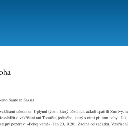
Přejít
k
hlavnímu
obsahu
Boha
rito Santo in Sassia
zkříšení učedníka. Uplynul týden, který učedníci, ačkoli spatřili Zmrtvýchv
esvědčit o vzkříšení ani Tomáše, jediného, který s nimi při tom nebyl. Jak 
e stejný pozdrav: »Pokoj vám!« (Jan 20,19.26). Začíná od začátku. Vzkříšen