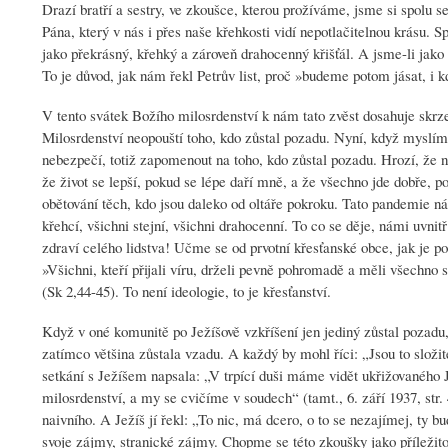
Drazí bratří a sestry, ve zkoušce, kterou prožíváme, jsme si spolu 
Pána, který v nás i přes naše křehkosti vidí nepotlačitelnou krásu.
jako překrásný, křehký a zároveň drahocenný křišťál. A jsme-li jako 
To je důvod, jak nám řekl Petrův list, proč »budeme potom jásat, i kd
V tento svátek Božího milosrdenství k nám tato zvěst dosahuje skrz
Milosrdenství neopouští toho, kdo zůstal pozadu. Nyní, když myslíme
nebezpečí, totiž zapomenout na toho, kdo zůstal pozadu. Hrozí, že nás
že život se lepší, pokud se lépe daří mně, a že všechno jde dobře, p
obětování těch, kdo jsou daleko od oltáře pokroku. Tato pandemie ná
křehcí, všichni stejní, všichni drahocenní. To co se děje, námi uvnit
zdraví celého lidstva! Učme se od prvotní křesťanské obce, jak je po
»Všichni, kteří přijali víru, drželi pevně pohromadě a měli všechno 
(Sk 2,44-45). To není ideologie, to je křesťanství.
Když v oné komunitě po Ježíšově vzkříšení jen jediný zůstal pozadu, 
zatímco většina zůstala vzadu. A každý by mohl říci: „Jsou to složit
setkání s Ježíšem napsala: „V trpící duši máme vidět ukřižovaného Je
milosrdenství, a my se cvičíme v soudech“ (tamt., 6. září 1937, str
naivního. A Ježíš jí řekl: „To nic, má dcero, o to se nezajímej, ty
svoje zájmy, stranické zájmy. Chopme se této zkoušky jako příležito