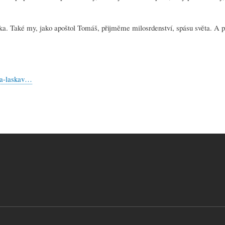
níka. Také my, jako apoštol Tomáš, přijměme milosrdenství, spásu světa. A
ka-laskav…