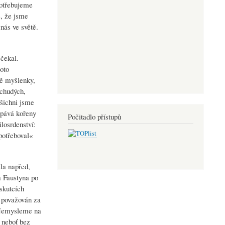
Potřebujeme
e, že jsme
nás ve světě.
 čekal.
oto
dě myšlenky,
 chudých,
Všichni jsme
kopává kořeny
Počitadlo přístupů
losrdenství:
potřeboval«
šla napřed,
a Faustyna po
 skutcích
á považován za
. Nemysleme na
, neboť bez