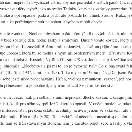
 Bůh nám nepřestává vycházet vstříc, aby nás pozvedal z našich pádů. Chce,
rovnávat účty, nýbrž jako na svého Tatínka, který nás vždycky pozvedne. V
r kroků a opět upadne, padá a padá, ale pokaždé ho tatínek zvedne. Ruka, je
emi a že potřebujeme stát na nohou, abychom mohli chodit.
raven tě zvednout. Nechce, abychom pořád přemýšleli o svých pádech, ale a
 v bídě spatřuje děti, hodné lásky a smilování. Dnes v tomto kostele, který s
tý Jan Pavel II. zasvětil Božímu milosrdenství, s důvěrou přijímáme poselstv
istuje ubohost, která by se mohla s mým milosrdenstvím měřit“ (Faustyna K
nakladatelství, Kostelní Vydří 2001, str. 478-9 ). Jednou se pak světice svě
 ohromila: „Neobětovala jsi mi to, co je bytostně tvé.“ Co si ona svatá řeh
t“ (10. října 1937, tamt., str. 493). Také my se můžeme ptát: „Dal jsem Pá
sobě ještě něco ponechávám? Hřích, výčitku z minulosti, zranění, jež nos
Mu přineseme svoje ubohosti, aby nám ukázal Svoje milosrdenství.
inile. Ježíš však při setkání s nimi nepronáší dlouhé kázání. Ukazuje jim,
istí, kolik pro něho vytrpěl Ježíš, kterého opustil. V oněch ranách se ruko
o milosrdenství, překoná ostatní učedníky: neuvěří jenom ve vzkříšení, ale
 »Pán můj a Bůh můj!« (v.28). To je vzkříšení učedníka: nastává spojením j
sti, tam se Bůh stává mým Bohem, tam je začátek přijetí sebe a lásky k vla