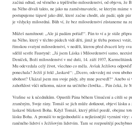
začíná odtud, od věrného a trpělivého milosrdenství, od objevu, že
na Něho dívali takto, ne jako na zaměstnavatele, se kterým máme vy
postupujeme tápavě jako dítě, které začne chodit, ale padá; ujde pá
je vždycky milosrdná. Bůh ví, že bez milosrdenství zůstaneme na z
Můžeš namítnout: „Ale já padám pořád!“. Pán to ví a je stále přip
na Něho, který v těchto pádech vidí děti, jimž je třeba pomoci vstát,
římskou svatyní milosrdenství, v neděli, kterou před dvaceti lety sva
sdělil sestře Faustyně: „Já jsem Láska i Milosrdenství samo, neex
Deníček, Boží milosrdenství v mé duši, 14. září 1937, Karmelitánské 
Mu odevzdala celý život, všechno co měla. Avšak Ježíšova odpověď ji
ponechala? Ježíš jí řekl „laskavě“: „Dcero, odevzdej mi svou ubohos
ubohost? Ukázal jsem mu svoje pády, aby mne pozvedl?“ Anebo si v 
zahořklost vůči někomu, názor na určitého člověka... Pán čeká, že 
Vraťme se k učedníkům. Opustili Pána během Umučení a cítili se prov
zraněným, Svoje rány. Tomáš se jich může dotknout, objeví lásku a zj
laskavé blízkosti Boha. Když Tomáš, který přišel pozdě, obejme tot
lásku Boha. A pronáší to nejjednodušší a nejkrásnější vyznání víry:
raněného lidství s Ježíšovým lidstvím. Tam se rozpouštějí pochybno