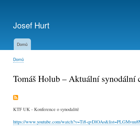
Menu
uživatelského
Josef Hurt
účtu
Domů
Domů
Drobečková
navigace
Tomáš Holub – Aktuální synodální ce
KTF UK - Konference o synodalitě
https://www.youtube.com/watch?v=Ti8-qvDlOAo&list=PLGM