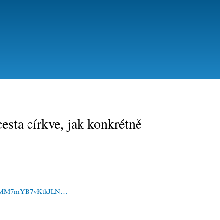
Přejít
k
hlavnímu
obsahu
sta církve, jak konkrétně
vuu8MM7mYB7vKtkJLN…