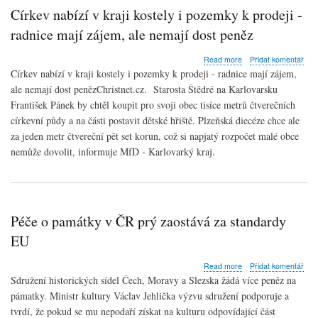
probíhající
Církev nabízí v kraji kostely i pozemky k prodeji -
konferenci
Život
radnice mají zájem, ale nemají dost peněz
v
památkách
about
Read more
Přidat komentář
Církev
Církev nabízí v kraji kostely i pozemky k prodeji - radnice mají zájem,
nabízí
ale nemají dost penězChristnet.cz. Starosta Štědré na Karlovarsku
v
František Pánek by chtěl koupit pro svoji obec tisíce metrů čtverečních
kraji
kostely
církevní půdy a na části postavit dětské hřiště. Plzeňská diecéze chce ale
i
za jeden metr čtvereční pět set korun, což si napjatý rozpočet malé obce
pozemky
nemůže dovolit, informuje MfD - Karlovarký kraj.
k
prodeji
-
radnice
mají
zájem,
Péče o památky v ČR prý zaostává za standardy
ale
EU
nemají
dost
peněz
about
Read more
Přidat komentář
Péče
Sdružení historických sídel Čech, Moravy a Slezska žádá více peněz na
o
pámatky. Ministr kultury Václav Jehlička výzvu sdružení podporuje a
památky
tvrdí, že pokud se mu nepodaří získat na kulturu odpovídající část
v