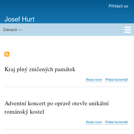
Přejít
Přihlásit se
Menu
k
uživatelského
Josef Hurt
hlavnímu
účtu
obsahu
Zobrazit —
Domů
Kraj plný zničených památek
about
Read more
Přidat komentář
Kraj
plný
zničených
památek
Adventní koncert po opravě otevře unikátní
románský kostel
about
Read more
Přidat komentář
Adventní
koncert