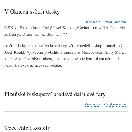
po
opravě
V Oknech světili desky
otevře
unikátní
about
Read more
Přidat komentář
románský
V
OKNA - Biskup litoměřický Josef Koukl: „Všichni jsou věřící. Jedni věří,
kostel
Oknech
že Bůh je. Druzí věří, že Bůh není.“P
světili
desky
amětní desky na okenském kostele vysvětil v neděli biskup litoměřický
Josef Koukl. Vysvěcení proběhlo v rámci mše Nanebevzetí Panny Marie,
která se koná každým rokem, a které se také každým rokem účastní i
několik stovek německých rodáků.
Plzeňské biskupství prodává další své fary
about
Read more
Přidat komentář
Plzeňské
biskupství
prodává
další
Obce chtějí kostely
své