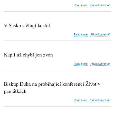
fary
about
Read more
Přidat komentář
Obce
chtějí
kostely
V Sasku stěhují kostel
about
Read more
Přidat komentář
V
Sasku
stěhují
kostel
Kapli už chybí jen zvon
about
Read more
Přidat komentář
Kapli
už
chybí
jen
Biskup Duka na probíhající konferenci Život v
zvon
památkách
about
Read more
Přidat komentář
Biskup
Duka
na