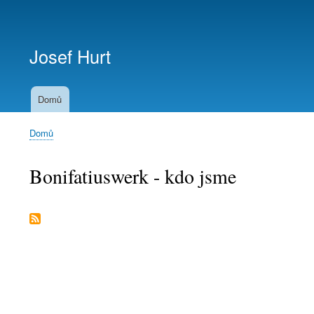
Menu
uživatelského
Josef Hurt
účtu
Domů
Domů
Drobečková
navigace
Bonifatiuswerk - kdo jsme