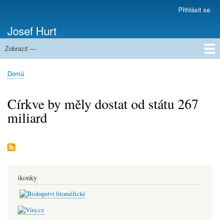
Přejít
Přihlásit se
Menu
k
uživatelského
Josef Hurt
hlavnímu
účtu
obsahu
Zobrazit —
Domů
Domů
Drobečková
navigace
Církve by měly dostat od státu 267
miliard
ikonky