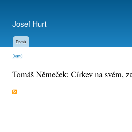
Menu
uživatelského
Josef Hurt
účtu
Domů
Domů
Drobečková
navigace
Tomáš Němeček: Církev na svém, za