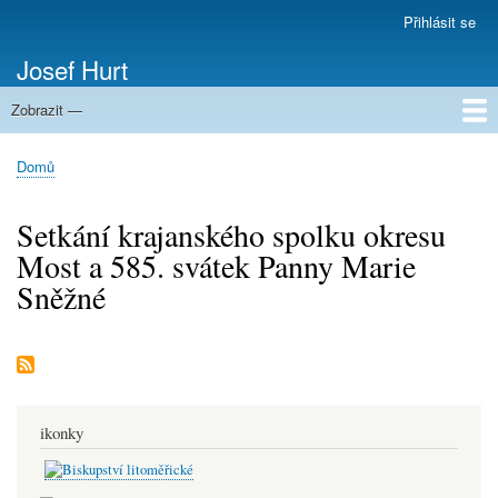
Přejít
Přihlásit se
Menu
k
uživatelského
Josef Hurt
hlavnímu
účtu
obsahu
Zobrazit —
Domů
Domů
Drobečková
navigace
Setkání krajanského spolku okresu
Most a 585. svátek Panny Marie
Sněžné
ikonky