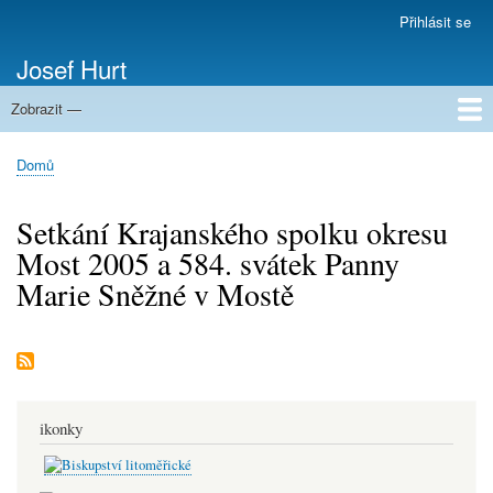
Přejít
Přihlásit se
Menu
k
uživatelského
Josef Hurt
hlavnímu
účtu
obsahu
Zobrazit —
Domů
Domů
Drobečková
navigace
Setkání Krajanského spolku okresu
Most 2005 a 584. svátek Panny
Marie Sněžné v Mostě
ikonky